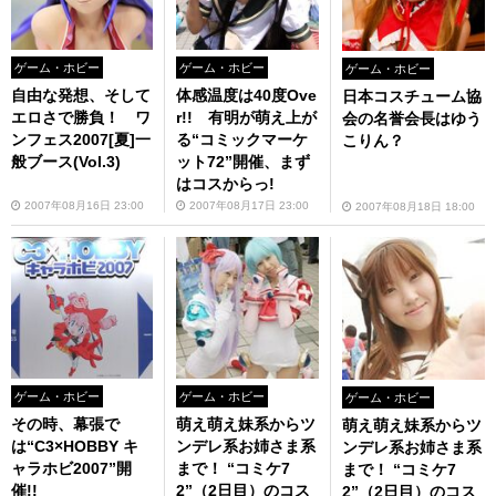
ゲーム・ホビー
ゲーム・ホビー
ゲーム・ホビー
自由な発想、そして
体感温度は40度Ove
日本コスチューム協
エロさで勝負！ ワ
r!! 有明が萌え上が
会の名誉会長はゆう
ンフェス2007[夏]一
る“コミックマーケ
こりん？
般ブース(Vol.3)
ット72”開催、まず
はコスからっ!
2007年08月16日 23:00
2007年08月17日 23:00
2007年08月18日 18:00
ゲーム・ホビー
ゲーム・ホビー
ゲーム・ホビー
その時、幕張で
萌え萌え妹系からツ
萌え萌え妹系からツ
は“C3×HOBBY キ
ンデレ系お姉さま系
ンデレ系お姉さま系
ャラホビ2007”開
まで！ “コミケ7
まで！ “コミケ7
催!!
2”（2日目）のコス
2”（2日目）のコス