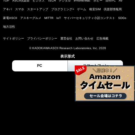
TOP
ASCII倶楽部
ビジネス
TECH
デジタル
iPhone/Mac
ホビー
自作PC
AV
アキバ
スマホ
スタートアップ
プログラミング+
ゲーム
格安SIM
倶楽部情報局
家電ASCII
アスキーグルメ
MITTR
IoT
サイバーセキュリティ小説コンテスト
SDGs
地方活性
サイトポリシー
プライバシーポリシー
運営会社
お問い合わせ
広告掲載
© KADOKAWA ASCII Research Laboratories, Inc. 2026
表示形式
PC
スマートフォン