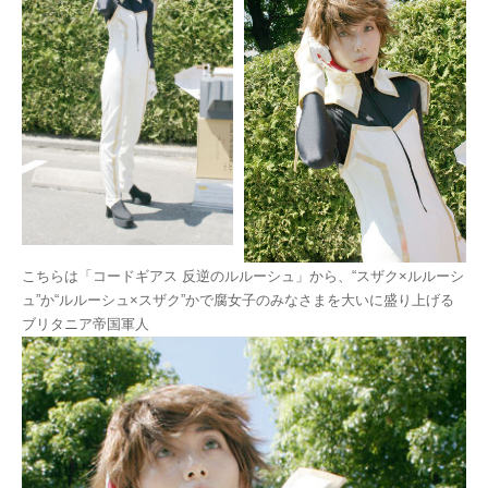
こちらは「コードギアス 反逆のルルーシュ」から、“スザク×ルルーシ
ュ”か“ルルーシュ×スザク”かで腐女子のみなさまを大いに盛り上げる
ブリタニア帝国軍人