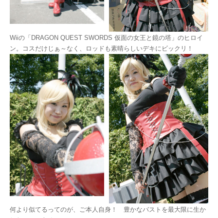
Wiiの「DRAGON QUEST SWORDS 仮面の女王と鏡の塔」のヒロイ
ン。コスだけじぁ～なく、ロッドも素晴らしいデキにビックリ！
何より似てるってのが、ご本人自身！ 豊かなバストを最大限に生か