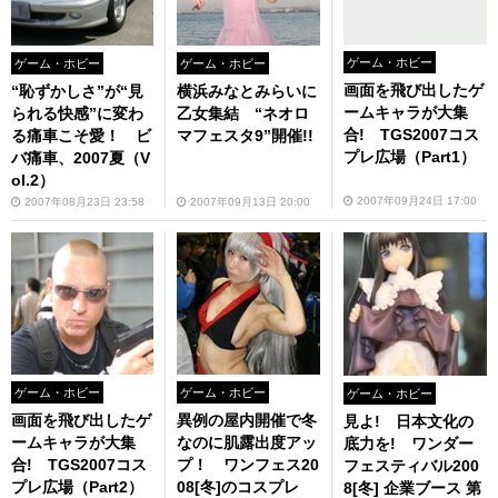
ゲーム・ホビー
ゲーム・ホビー
ゲーム・ホビー
画面を飛び出したゲ
“恥ずかしさ”が“見
横浜みなとみらいに
ームキャラが大集
られる快感”に変わ
乙女集結 “ネオロ
合! TGS2007コス
る痛車こそ愛！ ビ
マフェスタ9”開催!!
プレ広場（Part1）
バ痛車、2007夏（V
ol.2）
2007年09月24日 17:00
2007年08月23日 23:58
2007年09月13日 20:00
ゲーム・ホビー
ゲーム・ホビー
ゲーム・ホビー
画面を飛び出したゲ
異例の屋内開催で冬
見よ! 日本文化の
ームキャラが大集
なのに肌露出度アッ
底力を! ワンダー
合! TGS2007コス
プ！ ワンフェス20
フェスティバル200
プレ広場（Part2）
08[冬]のコスプレ
8[冬] 企業ブース 第