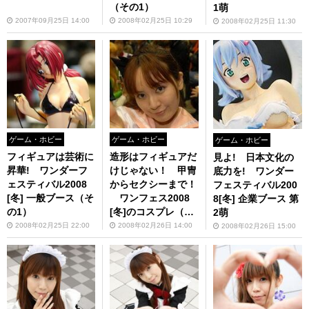
（その1）
1萌
2007年09月25日 14:00
2008年02月25日 10:29
2008年02月25日 11:30
ゲーム・ホビー
ゲーム・ホビー
ゲーム・ホビー
フィギュアは芸術に
造形はフィギュアだ
見よ! 日本文化の
昇華! ワンダーフ
けじゃない！ 甲冑
底力を! ワンダー
ェスティバル2008
からセクシーまで！
フェスティバル200
[冬] 一般ブース（そ
ワンフェス2008
8[冬] 企業ブース 第
の1）
[冬]のコスプレ（そ
2萌
の2）
2008年02月25日 22:00
2008年02月26日 14:00
2008年02月26日 15:00