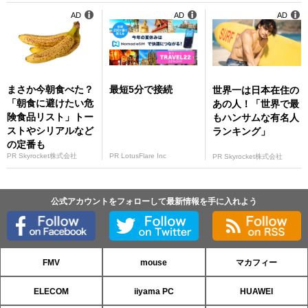
AD
AD
AD
まさか今朝食べた？
最短5分で接続
世界一は日本在住の
「朝食に避けたい危
あの人！「世界で最
険食品リスト」トー
もハンサムな有名人
ストやシリアルなど
ランキング」
の定番も
PR Skyrocket株式会社
PR LotusFlare Inc
PR Skyrocket株式会社
公式アカウントをフォローして最新情報を手に入れよう
FMV
mouse
マカフィー
ELECOM
iiyama PC
HUAWEI