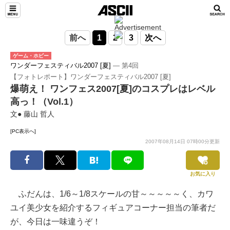
前へ
1
2
3
次へ
ゲーム・ホビー
ワンダーフェスティバル2007 [夏]
― 第4回
【フォトレポート】ワンダーフェスティバル2007 [夏]
爆萌え！ ワンフェス2007[夏]のコスプレはレベル
高っ！（Vol.1）
文● 藤山 哲人
[PC表示へ]
2007年08月14日 07時00分更新
お気に入り
ふだんは、1/6～1/8スケールの甘～～～～～く、カワ
ユイ美少女を紹介するフィギュアコーナー担当の筆者だ
が、今日は一味違うぞ！