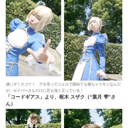
凄いぞ！スゴイ！ アホ毛ってジェルで固めても寝ちゃうモンなんだ
が、セイバーさんだけに芯も強く立っている！
「コードギアス」より、枢木 スザク（“葉月 雫”さ
ん）