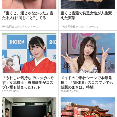
「宝くじ、運じゃなかった」当
宝くじ当選で貧乏女性が人生変
たる人は“同じこと”してる
えた実話
PR(合同会社デジタルファーム )
PR(合同会社デジタルファーム )
「うれしい気持ちでいっぱいで
メイドのご奉仕シーンで本領発
す」女流棋士・香川愛生がコス
揮！ 「NIKKE」のコスプレでも
プレ愛も詰まった1stト...
話題のまきほ、待望...
2026年5月5日
2026年7月25日