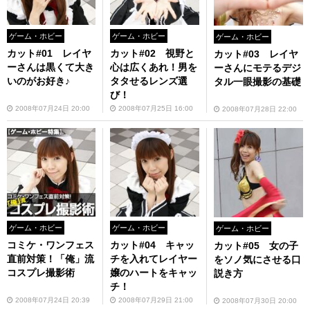
ゲーム・ホビー
ゲーム・ホビー
ゲーム・ホビー
カット#01 レイヤ
カット#02 視野と
カット#03 レイヤ
ーさんは黒くて大き
心は広くあれ！男を
ーさんにモテるデジ
いのがお好き♪
タタせるレンズ選
タル一眼撮影の基礎
び！
2008年07月24日 20:00
2008年07月25日 16:00
2008年07月28日 22:00
ゲーム・ホビー
ゲーム・ホビー
ゲーム・ホビー
コミケ・ワンフェス
カット#04 キャッ
カット#05 女の子
直前対策！「俺」流
チを入れてレイヤー
をソノ気にさせる口
コスプレ撮影術
嬢のハートをキャッ
説き方
チ！
2008年07月24日 20:39
2008年07月29日 21:00
2008年07月30日 20:00