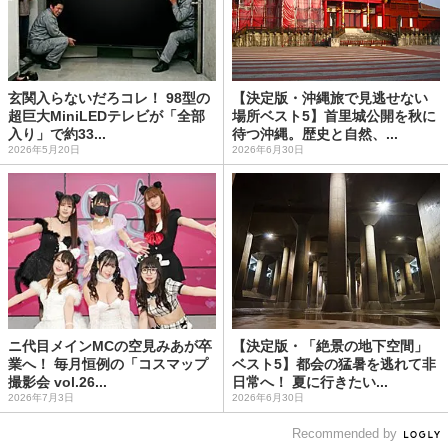
玄関入らないだろコレ！ 98型の
【決定版・沖縄旅で見逃せない
超巨大MiniLEDテレビが「全部
場所ベスト5】首里城公開を秋に
入り」で約33...
待つ沖縄。歴史と自然、...
2026年5月20日
2026年6月30日
ニ代目メインMCの空見みあが卒
【決定版・「絶景の地下空間」
業へ！ 毎月恒例の「コスマップ
ベスト5】都会の猛暑を逃れて非
撮影会 vol.26...
日常へ！ 夏に行きたい...
2026年7月3日
2026年6月30日
Recommended by