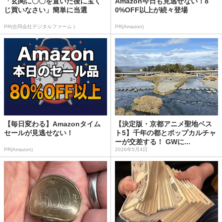
「玄関に〇〇を置いた後に宝く
Amazon今日も見逃せない！8
じ買いなさい」簡単に当選
0%OFF以上が続々登場
PR(合同会社デジタルファーム )
PR(Amazon)
【毎日変わる】Amazonタイム
【決定版・京都アニメ聖地ベス
セールが見逃せない！
ト5】千年の都とポップカルチャ
ーが交差する！ GWに...
PR(Amazon)
2026年5月4日