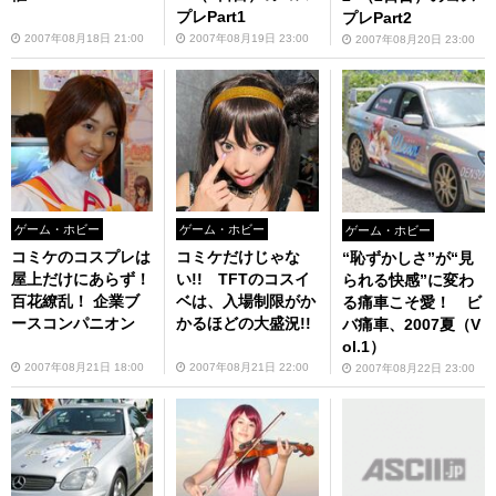
プレPart1
プレPart2
2007年08月18日 21:00
2007年08月19日 23:00
2007年08月20日 23:00
ゲーム・ホビー
ゲーム・ホビー
ゲーム・ホビー
コミケのコスプレは
コミケだけじゃな
“恥ずかしさ”が“見
屋上だけにあらず！
い!! TFTのコスイ
られる快感”に変わ
百花繚乱！ 企業ブ
ベは、入場制限がか
る痛車こそ愛！ ビ
ースコンパニオン
かるほどの大盛況!!
バ痛車、2007夏（V
ol.1）
2007年08月21日 18:00
2007年08月21日 22:00
2007年08月22日 23:00