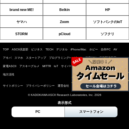
brand new ME!
Belkin
HP
ヤマハ
Zoom
ソフトバンクのIoT
STORM
pCloud
ソフクリ
TOP
ASCII倶楽部
ビジネス
TECH
デジタル
iPhone/Mac
ホビー
自作PC
AV
アキバ
スマホ
スタートアップ
プログラミング+
ゲーム
格安SIM
倶楽部情報局
家電ASCII
アスキーグルメ
MITTR
IoT
サイバーセキュリティ小説コンテスト
SDGs
地方活性
サイトポリシー
プライバシーポリシー
運営会社
お問い合わせ
広告掲載
© KADOKAWA ASCII Research Laboratories, Inc. 2026
表示形式
PC
スマートフォン