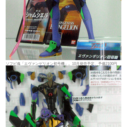
ソフビ魂「エヴァンゲリオン初号機」。10月発売予定、予価2100円