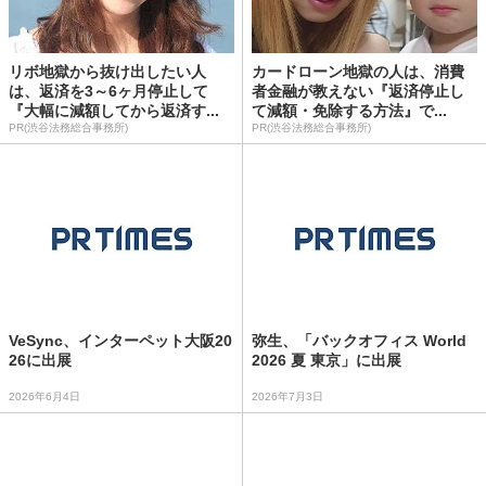
リボ地獄から抜け出したい人
カードローン地獄の人は、消費
は、返済を3～6ヶ月停止して
者金融が教えない『返済停止し
『大幅に減額してから返済す...
て減額・免除する方法』で...
PR(渋谷法務総合事務所)
PR(渋谷法務総合事務所)
VeSync、インターペット大阪20
弥生、「バックオフィス World
26に出展
2026 夏 東京」に出展
2026年6月4日
2026年7月3日