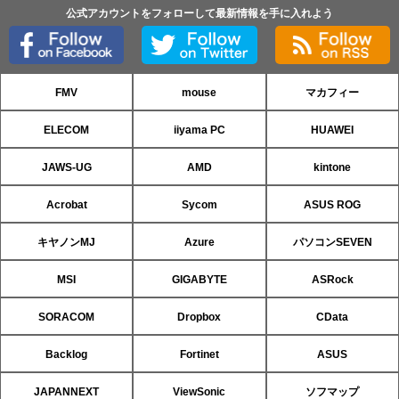
公式アカウントをフォローして最新情報を手に入れよう
FMV
mouse
マカフィー
ELECOM
iiyama PC
HUAWEI
JAWS-UG
AMD
kintone
Acrobat
Sycom
ASUS ROG
キヤノンMJ
Azure
パソコンSEVEN
MSI
GIGABYTE
ASRock
SORACOM
Dropbox
CData
Backlog
Fortinet
ASUS
JAPANNEXT
ViewSonic
ソフマップ