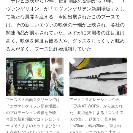
テレビ放映から12年、旧劇場版の公開から10年、「エ
ヴァンゲリオン」が「エヴァンゲリヲン新劇場版」とし
て新たな展開を迎える。今回出展されたこのブースで
は、その新しいエヴァの映像の一端が上映され、各社の
関連商品が展示されていた。さすがに来場者の注目度は
高く、映像を何度も観る人や、グッズをじっくりと眺め
る人が多く、ブースは終始混雑していた。
ブースの大画面スクリーンでは
アートコラボレーション企画
「エヴァンゲリヲン新劇場版」
「EVA AT WORK」から生まれ
のプロモーション映像を放映。
た、渡辺薫氏による「ロンギヌ
今回の新劇場版ではテレビシリ
スの槍」。鉄製で、長さ約
ーズそのままのカットはひとつ
2m20cm、幅約20cm、重さ約
も存在しないというだけに、来
28kgと、とてつもなく大きい。