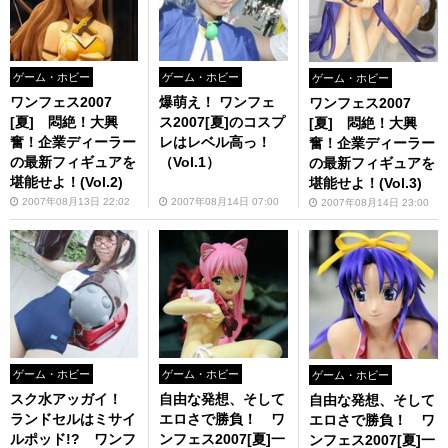
ゲーム・ホビー
ゲーム・ホビー
ゲーム・ホビー
ワンフェス2007
爆萌え！ ワンフェ
ワンフェス2007
[夏] 悶絶！大興
ス2007[夏]のコスプ
[夏] 悶絶！大興
奮！企業ディーラー
レはレベル高っ！
奮！企業ディーラー
の最新フィギュアを
（Vol.1）
の最新フィギュアを
堪能せよ！(Vol.2)
堪能せよ！(Vol.3)
2007年08月13日 22:02
2007年08月14日 07:00
2007年08月14日 23:00
ゲーム・ホビー
ゲーム・ホビー
ゲーム・ホビー
スク水アッガイ！
自由な発想、そして
自由な発想、そして
ランドセルはミサイ
エロさで勝負！ ワ
エロさで勝負！ ワ
ルポッド!? ワンフ
ンフェス2007[夏]一
ンフェス2007[夏]一