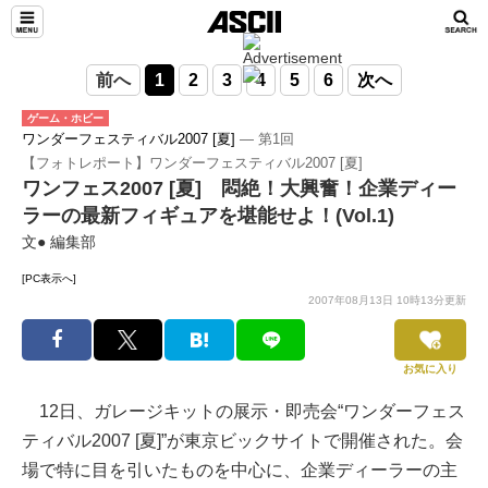
前へ
1
2
3
4
5
6
次へ
ゲーム・ホビー
ワンダーフェスティバル2007 [夏]
― 第1回
【フォトレポート】ワンダーフェスティバル2007 [夏]
ワンフェス2007 [夏] 悶絶！大興奮！企業ディー
ラーの最新フィギュアを堪能せよ！(Vol.1)
文● 編集部
[PC表示へ]
2007年08月13日 10時13分更新
お気に入り
12日、ガレージキットの展示・即売会“ワンダーフェス
ティバル2007 [夏]”が東京ビックサイトで開催された。会
場で特に目を引いたものを中心に、企業ディーラーの主