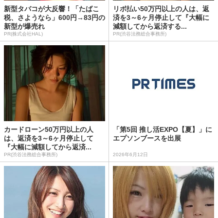
新型タバコが大反響！「たばこ
リボ払い50万円以上の人は、返
税、さようなら」600円→83円の
済を3～6ヶ月停止して『大幅に
新型が爆売れ
減額してから返済する...
PR(株式会社HAL)
PR(渋谷法務総合事務所)
カードローン50万円以上の人
「第5回 推し活EXPO【夏】」に
は、返済を3～6ヶ月停止して
エプソンブースを出展
『大幅に減額してから返済...
PR(渋谷法務総合事務所)
2026年6月12日