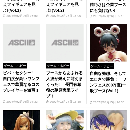
えフィギュアを見
えフィギュアを見
精巧さは企業ブース
よ!(Vol.1)
よ!(Vol.2)
にも負けない!
2007年02月26日 05:00
2007年02月26日 16:05
2007年02月26日 05:10
ゲーム・ホビー
ゲーム・ホビー
ゲーム・ホビー
ビバ・セクシー!
ブースからあふれる
自由な発想、そして
自由度が高いワンフ
人波が燃えに萌えま
エロさで勝負！ ワ
ェスで華麗なるコス
くった! 長門有希
ンフェス2007[夏]一
プレイヤーを激写!!
役の茅原実里ライ
般ブース(Vol.1)
ブ！
2007年02月26日 07:33
2007年02月27日 16:45
2007年08月15日 20:30