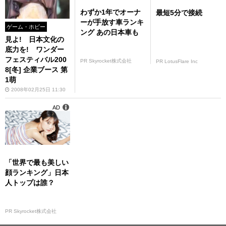
わずか1年でオーナ
最短5分で接続
ーが手放す車ランキ
ゲーム・ホビー
ング あの日本車も
見よ! 日本文化の
底力を! ワンダー
フェスティバル200
PR Skyrocket株式会社
PR LotusFlare Inc
8[冬] 企業ブース 第
1萌
2008年02月25日 11:30
AD
「世界で最も美しい
顔ランキング」日本
人トップは誰？
PR Skyrocket株式会社