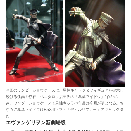
今回のワンダーショウケースは、男性キャラクタフィギュアを提示し
続ける孤高の存在、ベニダロウ店主氏の「葛葉ライドウ」1作品の
み。ワンダーショウケースで男性キャラの作品は今回が初となる。ち
なみに葛葉ライドウはPS2用ソフト「デビルサマナー」のキャラクタ
だ
エヴァンゲリヲン新劇場版