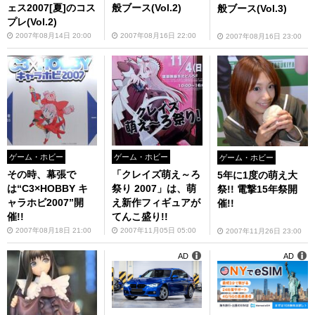
ェス2007[夏]のコス
般ブース(Vol.2)
般ブース(Vol.3)
プレ(Vol.2)
2007年08月14日 20:00
2007年08月16日 22:00
2007年08月16日 23:00
ゲーム・ホビー
ゲーム・ホビー
ゲーム・ホビー
その時、幕張で
「クレイズ萌え～ろ
5年に1度の萌え大
は“C3×HOBBY キ
祭り 2007」は、萌
祭!! 電撃15年祭開
ャラホビ2007”開
え新作フィギュアが
催!!
催!!
てんこ盛り!!
2007年08月18日 21:00
2007年11月05日 05:00
2007年11月26日 23:00
AD
AD