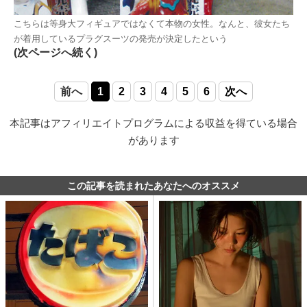
こちらは等身大フィギュアではなくて本物の女性。なんと、彼女たち
が着用しているプラグスーツの発売が決定したという
(次ページへ続く)
前へ
1
2
3
4
5
6
次へ
本記事はアフィリエイトプログラムによる収益を得ている場合
があります
この記事を読まれたあなたへのオススメ