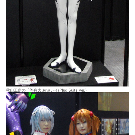
秋山工房の「等身大 綾波レイ(Plug Suits Ver.)」