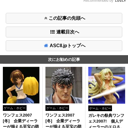
Recommended by
この記事の先頭へ
連載目次へ
ASCII.jpトップへ
次にお勧めの記事
ゲーム・ホビー
ゲーム・ホビー
ゲーム・ホビー
ワンフェス2007
ワンフェス2007
ガレキの祭典ワンフ
[冬] 企業ディーラ
[冬] 企業ディーラ
ェス2007! 個人デ
ーが揃える至宝の萌
ーが揃える至宝の萌
ィーラーのエロさ、