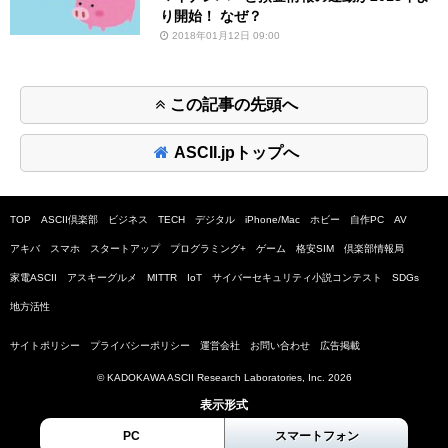
り開始！ なぜ？
2018年01月12日 09:00
この記事の先頭へ
ASCII.jpトップへ
TOP
ASCII倶楽部
ビジネス
TECH
デジタル
iPhone/Mac
ホビー
自作PC
AV
アキバ
スマホ
スタートアップ
プログラミング+
ゲーム
格安SIM
倶楽部情報局
家電ASCII
アスキーグルメ
MITTR
IoT
サイバーセキュリティ小説コンテスト
SDGs
地方活性
サイトポリシー
プライバシーポリシー
運営会社
お問い合わせ
広告掲載
© KADOKAWA ASCII Research Laboratories, Inc. 2026
表示形式
PC
スマートフォン