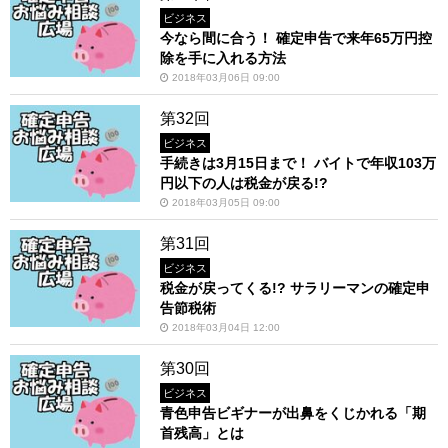
ビジネス
今なら間に合う！ 確定申告で来年65万円控
除を手に入れる方法
2018年03月06日 09:00
第32回
ビジネス
手続きは3月15日まで！ バイトで年収103万
円以下の人は税金が戻る!?
2018年03月05日 09:00
第31回
ビジネス
税金が戻ってくる!? サラリーマンの確定申
告節税術
2018年03月04日 12:00
第30回
ビジネス
青色申告ビギナーが出鼻をくじかれる「期
首残高」とは