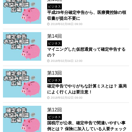
ビジネス
平成29年分確定申告から、医療費控除の領
収書が提出不要に
2018年02月08日 09:00
第14回
ビジネス
マイニングした仮想通貨って確定申告する
の？
2018年02月04日 12:00
第13回
ビジネス
確定申告でやりがちな計算ミスとは？ 薬局
によく行く人は要注意！
2018年02月02日 09:00
第12回
ビジネス
国税庁が公表、確定申告で間違いやすい事
例とは？ 保険に加入している人要チェック