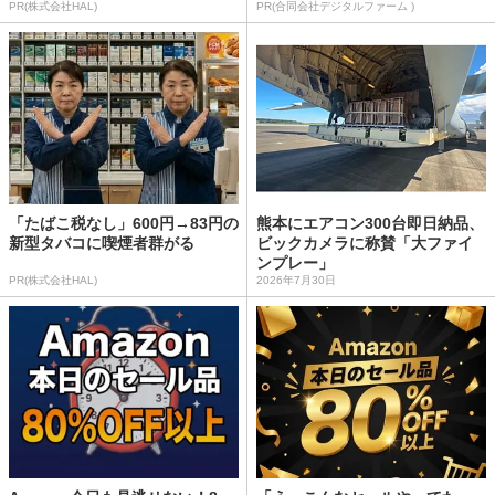
PR(株式会社HAL)
PR(合同会社デジタルファーム )
「たばこ税なし」600円→83円の
熊本にエアコン300台即日納品、
新型タバコに喫煙者群がる
ビックカメラに称賛「大ファイ
ンプレー」
PR(株式会社HAL)
2026年7月30日