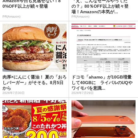
Amazon今日も見逃せない！8
「え、こんなセールやってた
0%OFF以上が続々登場
の？」80％OFF以上が続々登
場！Amazonの本気が...
PR(Amazon)
PR(Amazon)
肉厚×にんにく醤油！ 夏の「おろ
ドコモ「ahamo」が10GB増量
しバーガー」がそそる。8月5日
して40GBに ライバルのUQや
から
ワイモバを意識...
2026年7月30日
2026年7月29日