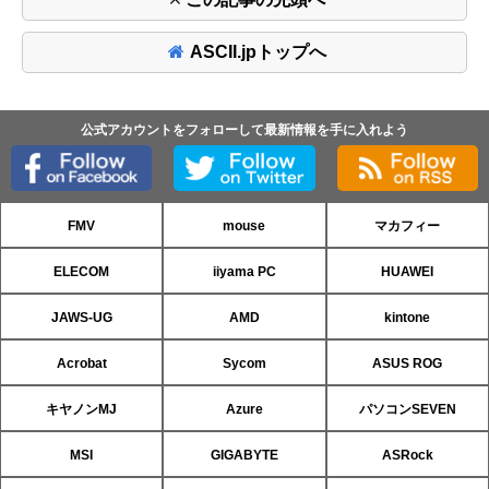
ASCII.jpトップへ
公式アカウントをフォローして最新情報を手に入れよう
FMV
mouse
マカフィー
ELECOM
iiyama PC
HUAWEI
JAWS-UG
AMD
kintone
Acrobat
Sycom
ASUS ROG
キヤノンMJ
Azure
パソコンSEVEN
MSI
GIGABYTE
ASRock