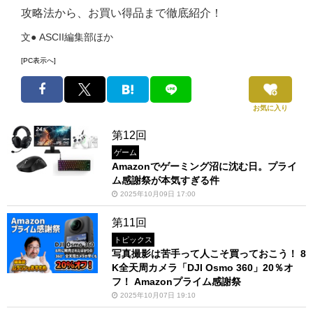
攻略法から、お買い得品まで徹底紹介！
文● ASCII編集部ほか
[PC表示へ]
お気に入り
第12回
ゲーム
Amazonでゲーミング沼に沈む日。プライ
ム感謝祭が本気すぎる件
2025年10月09日 17:00
第11回
トピックス
写真撮影は苦手って人こそ買っておこう！ 8
K全天周カメラ「DJI Osmo 360」20％オ
フ！ Amazonプライム感謝祭
2025年10月07日 19:10