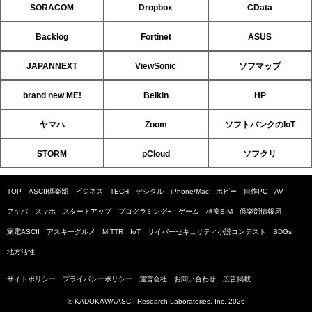
SORACOM
Dropbox
CData
Backlog
Fortinet
ASUS
JAPANNEXT
ViewSonic
ソフマップ
brand new ME!
Belkin
HP
ヤマハ
Zoom
ソフトバンクのIoT
STORM
pCloud
ソフクリ
TOP
ASCII倶楽部
ビジネス
TECH
デジタル
iPhone/Mac
ホビー
自作PC
AV
アキバ
スマホ
スタートアップ
プログラミング+
ゲーム
格安SIM
倶楽部情報局
家電ASCII
アスキーグルメ
MITTR
IoT
サイバーセキュリティ小説コンテスト
SDGs
地方活性
サイトポリシー
プライバシーポリシー
運営会社
お問い合わせ
広告掲載
© KADOKAWA ASCII Research Laboratories, Inc. 2026