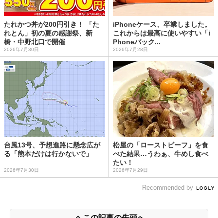
たれかつ丼が200円引き！ 「た
iPhoneケース、卒業しました。
れとん」初の夏の感謝祭、新
これからは最高に使いやすい「i
橋・中野北口で開催
Phoneバック...
2026年7月30日
2026年7月28日
台風13号、予想進路に懸念広が
松屋の「ローストビーフ」を食
る「熊本だけは行かないで」
べた結果…うわぁ、牛めし食べ
たい！
2026年7月30日
2026年7月29日
Recommended by
この記事の先頭へ