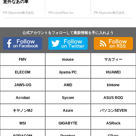
意外なあの車
PR Skyrocket株式会社
PR LotusFlare Inc
PR Skyrocket株式会社
公式アカウントをフォローして最新情報を手に入れよう
FMV
mouse
マカフィー
ELECOM
iiyama PC
HUAWEI
JAWS-UG
AMD
kintone
Acrobat
Sycom
ASUS ROG
キヤノンMJ
Azure
パソコンSEVEN
MSI
GIGABYTE
ASRock