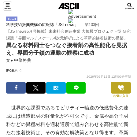
TECH
科学技術振興機構の広報誌「JSTnews」
― 第103回
【JSTnews6月号掲載】未来社会創造事業 大規模プロジェクト型 研究
課題「界面マルチスケール4次元解析による革新的接着技術の構築」
異なる材料同士をつなぐ接着剤の高性能化を見据
え、界面分子鎖の運動の観察に成功
文● 中條将典
[PC表示へ]
2026年06月12日 12時00分更新
お気に入り
世界的な課題であるモビリティー輸送の低燃費化の達
成には構造部材の軽量化が不可欠です。金属や高分子材
料などの異種材料を適材適所で組み合わせる高性能で新
たな接着技術は、その有効な解決策となり得ます。革新