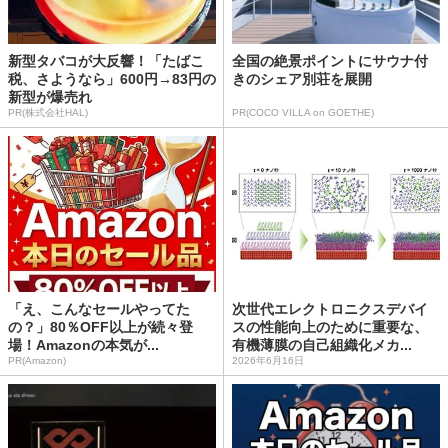
新型タバコが大反響！「たばこ
全国の絶景ポイントにサウナ付
税、さようなら」600円→83円の
きのシェア別荘を展開
新型が爆売れ
PR(株式会社HAL)
PR(COCO VILLA on GOETHE)
「え、こんなセールやってた
次世代エレクトロニクスデバイ
の？」80％OFF以上が続々登
スの性能向上のために重要な、
場！Amazonの本気が...
有機薄膜の自己組織化メカ...
PR(Amazon)
2026年6月16日