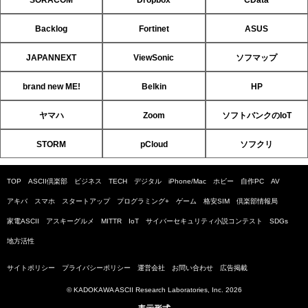
SORACOM
Dropbox
CData
Backlog
Fortinet
ASUS
JAPANNEXT
ViewSonic
ソフマップ
brand new ME!
Belkin
HP
ヤマハ
Zoom
ソフトバンクのIoT
STORM
pCloud
ソフクリ
TOP
ASCII倶楽部
ビジネス
TECH
デジタル
iPhone/Mac
ホビー
自作PC
AV
アキバ
スマホ
スタートアップ
プログラミング+
ゲーム
格安SIM
倶楽部情報局
家電ASCII
アスキーグルメ
MITTR
IoT
サイバーセキュリティ小説コンテスト
SDGs
地方活性
サイトポリシー
プライバシーポリシー
運営会社
お問い合わせ
広告掲載
© KADOKAWA ASCII Research Laboratories, Inc. 2026