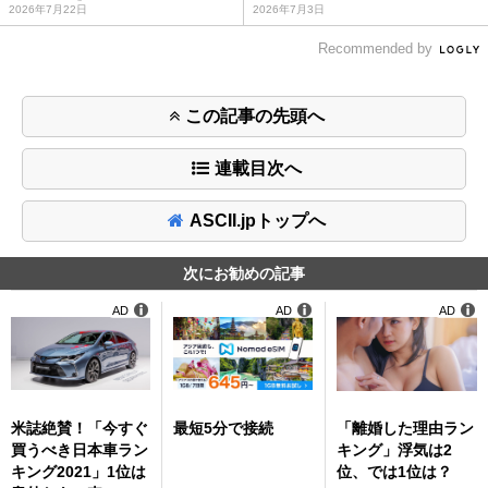
2026年7月22日
2026年7月3日
Recommended by
この記事の先頭へ
連載目次へ
ASCII.jpトップへ
次にお勧めの記事
AD
AD
AD
米誌絶賛！「今すぐ
最短5分で接続
「離婚した理由ラン
買うべき日本車ラン
キング」浮気は2
キング2021」1位は
位、では1位は？