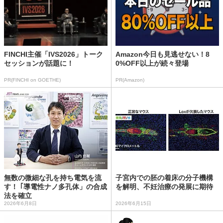
FINCHI主催「IVS2026」トーク
Amazon今日も見逃せない！8
セッションが話題に！
0%OFF以上が続々登場
PR(FINCHI on GOETHE)
PR(Amazon)
無数の微細な孔を持ち電気を流
子宮内での胚の着床の分子機構
す！ ｢導電性ナノ多孔体」の合成
を解明、不妊治療の発展に期待
法を確立
2026年6月8日
2026年6月15日