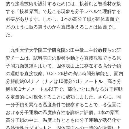
的な接着技術を設計するためには、接着剤と被着材が接
する「接着界面」で起こる現象を分子レベルで理解する
必要があります。しかし、1本の高分子鎖が固体表面で
どのように振る舞うのかを直接捉えることは困難でし
た。
九州大学大学院工学研究院の田中敬二主幹教授らの研
究チームは、試料表面の形状や動きを直接観察できる原
子間力顕微鏡を用いて、固体表面上に存在する高分子鎖
の運動を直接観察。0.3～26秒の高い時間分解能と、面内
分解能約0.4ナノ（ナノは10億分の1）メートル、高さ分
解能0.1ナノメートル以下で、部位ごとに異なる分子運動
を定量的に可視化することに成功しました。さらに、同
一分子鎖を異なる温度条件で観察することで、各位置に
おける分子運動の温度依存性を詳細に評価。1本の界面
高分子鎖の中に、温度上昇とともに分子運動が活発化す
る熱活性セグメントと、固体表面への一時的な吸着によ