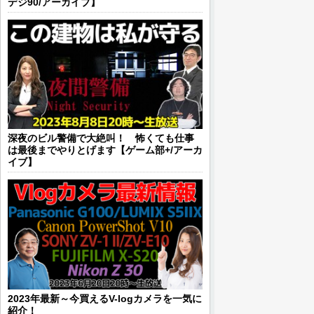
デジ90/アーカイブ】
深夜のビル警備で大絶叫！ 怖くても仕事
は最後までやりとげます【ゲーム部+/アーカ
イブ】
2023年最新～今買えるV-logカメラを一気に
紹介！