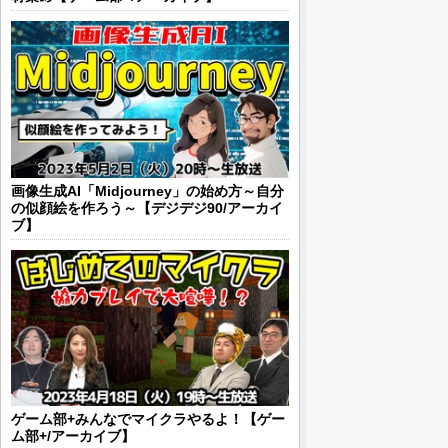
画像生成AI「Midjourney」の始め方～自分
の似顔絵を作ろう～【デジデジ90/アーカイ
ブ】
ゲーム部+みんなでマイクラやるよ！【ゲー
ム部+/アーカイブ】