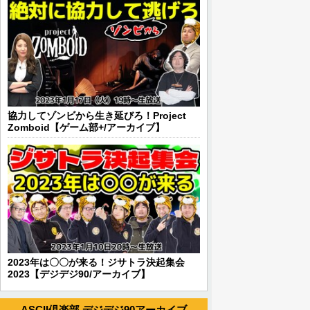
協力してゾンビから生き延びろ！Project
Zomboid【ゲーム部+/アーカイブ】
2023年は〇〇が来る！ジサトラ決起集会
2023【デジデジ90/アーカイブ】
ASCII倶楽部 デジデジ90アーカイブ