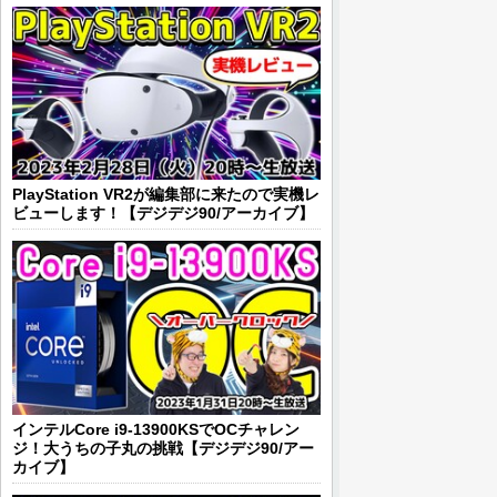
PlayStation VR2が編集部に来たので実機レ
ビューします！【デジデジ90/アーカイブ】
インテルCore i9-13900KSでOCチャレン
ジ！大うちの子丸の挑戦【デジデジ90/アー
カイブ】