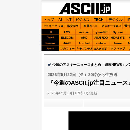
ASCII.jp
トップ
AI
IoT
ビジネス
TECH
デジタル
i
アスキーキッズ
格安SIM
家電ASCII
アスキーグルメ
週刊
FMV
mouse
iiyamaPC
Sycom
PC
ELECOM
AMD
ASUS ROG
Digital
GIGABYTE
JAWS
Acrobat
kintone
Azure
Business
S
JAPANNEXT
マカフィー
キヤノンMJ
ソフマップ
Special
今週のアスキーニュースまとめ「週末NEWS」／2
2026年5月22日（金）20時から生放送
『今週のASCII.jp注目ニュース
2026年05月18日 07時00分更新