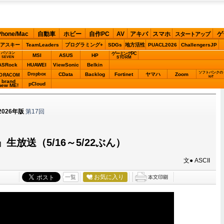
Phone/Mac
自動車
ホビー
自作PC
AV
アキバ
スマホ
ゲ
スタートアップ
アスキー
TeamLeaders
プログラミング+
SDGs
地方活性
PUACL2026
ChallengersJP
パソコン
ゲーミングPC
MSI
ASUS
HP
STORM
SEVEN
ASRock
HUAWEI
ViewSonic
Belkin
ソフトバンクの
Dropbox
CData
Backlog
Fortinet
ヤマハ
Zoom
ORACOM
IoT
brand
pCloud
new ME!
026年版
第17回
』生放送（5/16～5/22ぶん）
文● ASCII
お気に入り
一覧