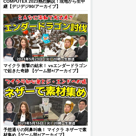
COMPUTEX 2023熱烈解説！現地から生中
継【デジデジ90/アーカイブ】
マイクラ 衝撃の結末！ vsエンダードラゴン
で起きた奇跡 【ゲーム部+/アーカイブ】
予想通りの阿鼻叫喚！ マイクラ ネザーで素
材集め【ゲーム部+/アーカイブ】