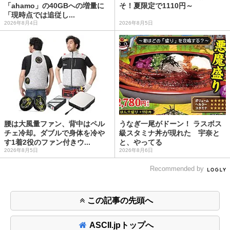
「ahamo」の40GBへの増量に
そ！夏限定で1110円～
「現時点では追従し...
2026年8月4日
2026年8月5日
腰は大風量ファン、背中はペル
うなぎ一尾がドーン！ ラスボス
チェ冷却。ダブルで身体を冷や
級スタミナ丼が現れた 宇奈と
す1着2役のファン付きウ...
と、やってる
2026年8月5日
2026年8月6日
Recommended by
この記事の先頭へ
ASCII.jpトップへ