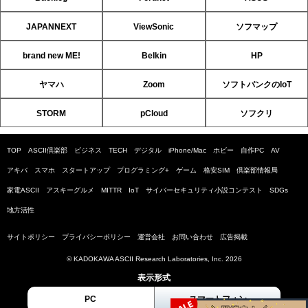
JAPANNEXT
ViewSonic
ソフマップ
brand new ME!
Belkin
HP
ヤマハ
Zoom
ソフトバンクのIoT
STORM
pCloud
ソフクリ
TOP
ASCII倶楽部
ビジネス
TECH
デジタル
iPhone/Mac
ホビー
自作PC
AV
アキバ
スマホ
スタートアップ
プログラミング+
ゲーム
格安SIM
倶楽部情報局
家電ASCII
アスキーグルメ
MITTR
IoT
サイバーセキュリティ小説コンテスト
SDGs
地方活性
サイトポリシー
プライバシーポリシー
運営会社
お問い合わせ
広告掲載
© KADOKAWA ASCII Research Laboratories, Inc. 2026
表示形式
PC
スマートフォン