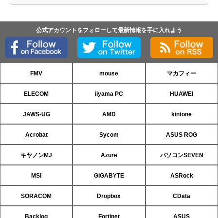
公式アカウントをフォローして最新情報を手に入れよう
FMV
mouse
マカフィー
ELECOM
iiyama PC
HUAWEI
JAWS-UG
AMD
kintone
Acrobat
Sycom
ASUS ROG
キヤノンMJ
Azure
パソコンSEVEN
MSI
GIGABYTE
ASRock
SORACOM
Dropbox
CData
Backlog
Fortinet
ASUS