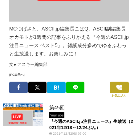
MCつばさと、ASCII.jp編集長こばQ、ASCII副編集長
オカモトが1週間の記事をふりかえる『今週のASCII.jp
注目ニュース ベスト5』。雑談成分多めでゆるふわっ
と生放送します。お楽しみに！
文● アスキー編集部
[PC表示へ]
お気に入り
第45回
YouTube
『今週のASCII.jp注目ニュース』生放送（2
021年12/18～12/24ぶん）
2021年12月20日 07:00