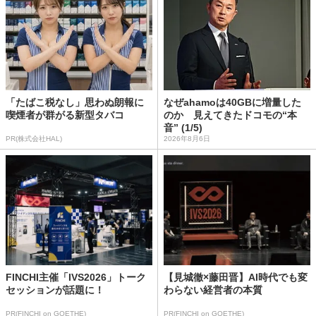
「たばこ税なし」思わぬ朗報に
なぜahamoは40GBに増量した
喫煙者が群がる新型タバコ
のか 見えてきたドコモの“本
音” (1/5)
PR(株式会社HAL)
2026年8月6日
FINCHI主催「IVS2026」トーク
【見城徹×藤田晋】AI時代でも変
セッションが話題に！
わらない経営者の本質
PR(FINCHI on GOETHE)
PR(FINCHI on GOETHE)