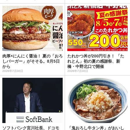
肉厚×にんにく醤油！ 夏の「おろ
たれかつ丼が200円引き！ 「た
しバーガー」がそそる。8月5日
れとん」初の夏の感謝祭、新
から
橋・中野北口で開催
2026年7月30日
2026年7月30日
ソフトバンク宮川社長、ドコモ
「鬼おろし牛タン丼」がおいし