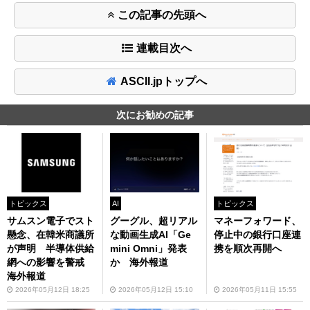
この記事の先頭へ
連載目次へ
ASCII.jpトップへ
次にお勧めの記事
トピックス
AI
トピックス
サムスン電子でスト
グーグル、超リアル
マネーフォワード、
懸念、在韓米商議所
な動画生成AI「Ge
停止中の銀行口座連
が声明 半導体供給
mini Omni」発表
携を順次再開へ
網への影響を警戒
か 海外報道
海外報道
2026年05月12日 18:25
2026年05月12日 15:10
2026年05月11日 15:55