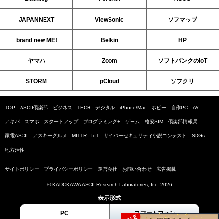
JAPANNEXT
ViewSonic
ソフマップ
brand new ME!
Belkin
HP
ヤマハ
Zoom
ソフトバンクのIoT
STORM
pCloud
ソフクリ
TOP
ASCII倶楽部
ビジネス
TECH
デジタル
iPhone/Mac
ホビー
自作PC
AV
アキバ
スマホ
スタートアップ
プログラミング+
ゲーム
格安SIM
倶楽部情報局
家電ASCII
アスキーグルメ
MITTR
IoT
サイバーセキュリティ小説コンテスト
SDGs
地方活性
サイトポリシー
プライバシーポリシー
運営会社
お問い合わせ
広告掲載
© KADOKAWA ASCII Research Laboratories, Inc. 2026
表示形式
PC
スマートフォン