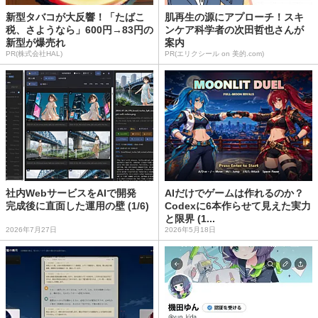
新型タバコが大反響！「たばこ
肌再生の源にアプローチ！スキ
税、さようなら」600円→83円の
ンケア科学者の次田哲也さんが
新型が爆売れ
案内
PR(株式会社HAL)
PR(エリクシール on 美的.com)
社内WebサービスをAIで開発
AIだけでゲームは作れるのか？
完成後に直面した運用の壁 (1/6)
Codexに6本作らせて見えた実力
と限界 (1...
2026年7月27日
2026年5月18日