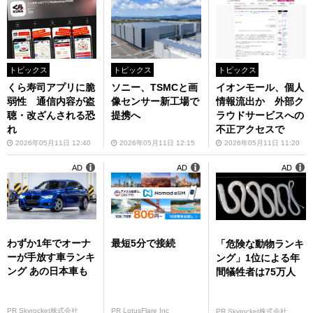
トピックス
トピックス
トピックス
くら寿司アプリに脆
ソニー、TSMCと画
イオンモール、個人
弱性 通信内容が盗
像センサー新工場で
情報流出か 外部ク
聴・改ざんされる恐
提携へ
ラウドサービスへの
れ
不正アクセスで
2026年05月11日 12:40
2026年05月11日 12:15
2026年05月11日 11:20
AD
AD
AD
わずか1年でオーナ
最短5分で接続
「危険な動物ランキ
ーが手放す車ランキ
ング」1位による年
ング あの日本車も
間犠牲者は75万人
PR Skyrocket株式会社
PR LotusFlare Inc
PR Skyrocket株式会社