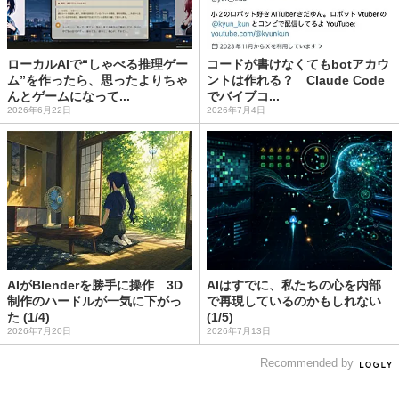
ローカルAIで“しゃべる推理ゲー
コードが書けなくてもbotアカウ
ム”を作ったら、思ったよりちゃ
ントは作れる？ Claude Code
んとゲームになって...
でバイブコ...
2026年6月22日
2026年7月4日
AIがBlenderを勝手に操作 3D
AIはすでに、私たちの心を内部
制作のハードルが一気に下がっ
で再現しているのかもしれない
た (1/4)
(1/5)
2026年7月20日
2026年7月13日
Recommended by