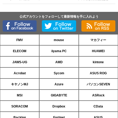
公式アカウントをフォローして最新情報を手に入れよう
FMV
mouse
マカフィー
ELECOM
iiyama PC
HUAWEI
JAWS-UG
AMD
kintone
Acrobat
Sycom
ASUS ROG
キヤノンMJ
Azure
パソコンSEVEN
MSI
GIGABYTE
ASRock
SORACOM
Dropbox
CData
Backlog
Fortinet
ASUS