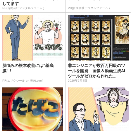
してます
PR(合同会社デジタルファーム )
PR(合同会社デジタルファーム )
肌悩みの根本改善には“基底
非エンジニアが数百万円級のツ
膜”！
ールを開発 画像＆動画生成AI
ツールがゼロから作れた...
PR(エリクシール on 美的.com)
2026年5月4日