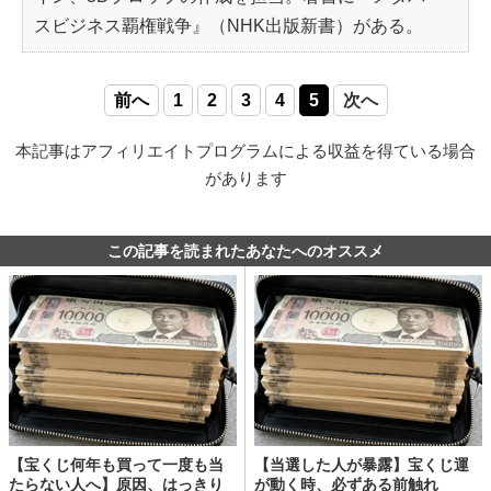
スビジネス覇権戦争』（NHK出版新書）がある。
前へ
1
2
3
4
5
次へ
本記事はアフィリエイトプログラムによる収益を得ている場合
があります
この記事を読まれたあなたへのオススメ
【宝くじ何年も買って一度も当
【当選した人が暴露】宝くじ運
たらない人へ】原因、はっきり
が動く時、必ずある前触れ