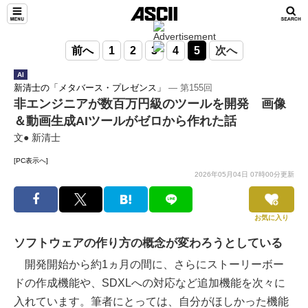
前へ
1
2
3
4
5
次へ
AI
新清士の「メタバース・プレゼンス」
― 第155回
非エンジニアが数百万円級のツールを開発 画像
＆動画生成AIツールがゼロから作れた話
文● 新清士
[PC表示へ]
2026年05月04日 07時00分更新
お気に入り
ソフトウェアの作り方の概念が変わろうとしている
開発開始から約1ヵ月の間に、さらにストーリーボー
ドの作成機能や、SDXLへの対応など追加機能を次々に
入れています。筆者にとっては、自分がほしかった機能