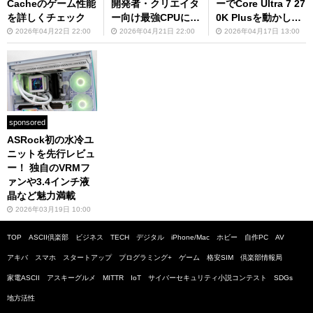
Cacheのゲーム性能
開発者・クリエイタ
ーでCore Ultra 7 27
を詳しくチェック
ー向け最強CPUにな
0K Plusを動かして
った驚きの実力を解
みた
2026年04月22日 22:00
2026年04月21日 22:00
2026年04月17日 13:00
説
sponsored
ASRock初の水冷ユ
ニットを先行レビュ
ー！ 独自のVRMフ
ァンや3.4インチ液
晶など魅力満載
2026年03月19日 10:00
TOP
ASCII倶楽部
ビジネス
TECH
デジタル
iPhone/Mac
ホビー
自作PC
AV
アキバ
スマホ
スタートアップ
プログラミング+
ゲーム
格安SIM
倶楽部情報局
家電ASCII
アスキーグルメ
MITTR
IoT
サイバーセキュリティ小説コンテスト
SDGs
地方活性