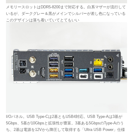
メモリースロットはDDR5-8200まで対応する。白系マザーが流行して
いるが、ダークグレー＆黒がメインでシルバーが差し色になっている
このデザインは落ち着いていてとてもいい
I/Oパネル。USB Type-Cは2基ともUSB4対応。USB Type-Aは3基が
5Gbps、5基が10Gbpsと拡張性が豊富。3基ある5GbpsのType-Aのう
ち、2基は電源を12Vから降圧して取得する「Ultra USB Power」仕様