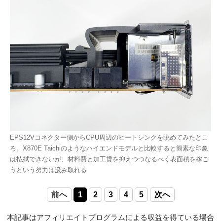
EPS12Vコネクター側からCPU周辺のヒートシンクを眺めてみたとこ
ろ。X870E Taichiのようなハイエンドモデルと比較すると簡素な印象
は払拭できないが、材料費と加工賃を抑えつつなるべく表面積を稼ご
うという努力は汲み取れる
前へ
1
2
3
4
5
次へ
本記事はアフィリエイトプログラムによる収益を得ている場合