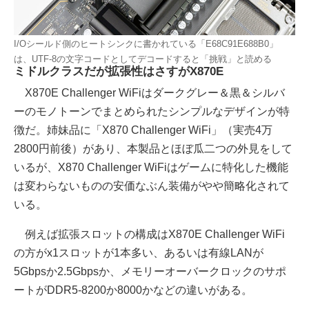
I/Oシールド側のヒートシンクに書かれている「E68C91E688B0」
は、UTF-8の文字コードとしてデコードすると「挑戦」と読める
ミドルクラスだが拡張性はさすがX870E
X870E Challenger WiFiはダークグレー＆黒＆シルバ
ーのモノトーンでまとめられたシンプルなデザインが特
徴だ。姉妹品に「X870 Challenger WiFi」（実売4万
2800円前後）があり、本製品とほぼ瓜二つの外見をして
いるが、X870 Challenger WiFiはゲームに特化した機能
は変わらないものの安価なぶん装備がやや簡略化されて
いる。
例えば拡張スロットの構成はX870E Challenger WiFi
の方がx1スロットが1本多い、あるいは有線LANが
5Gbpsか2.5Gbpsか、メモリーオーバークロックのサポ
ートがDDR5-8200か8000かなどの違いがある。