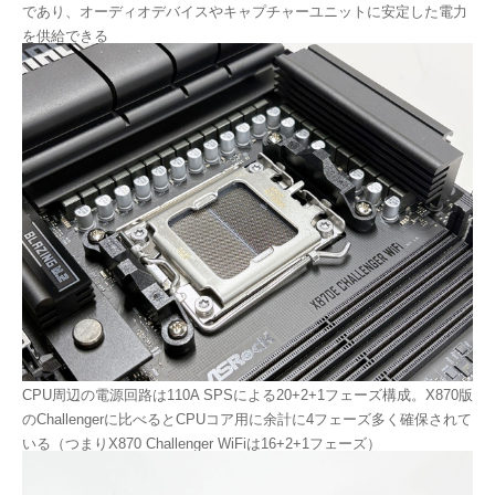
であり、オーディオデバイスやキャプチャーユニットに安定した電力
を供給できる
CPU周辺の電源回路は110A SPSによる20+2+1フェーズ構成。X870版
のChallengerに比べるとCPUコア用に余計に4フェーズ多く確保されて
いる（つまりX870 Challenger WiFiは16+2+1フェーズ）