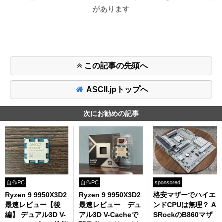
があります
この記事の先頭へ
ASCII.jpトップへ
次にお勧めの記事
自作PC
自作PC
sponsored
Ryzen 9 9950X3D2
Ryzen 9 9950X3D2
格安マザーでハイエ
最速レビュー【後
最速レビュー デュ
ンドCPUは無理？ A
編】 デュアル3D V-
アル3D V-Cacheで
SRockのB860マザ