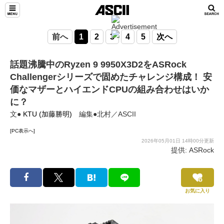
前へ
1
2
3
4
5
次へ
話題沸騰中のRyzen 9 9950X3D2をASRock
Challengerシリーズで固めたチャレンジ構成！ 安
価なマザーとハイエンドCPUの組み合わせはいか
に？
文●
KTU (加藤勝明)
編集●北村／ASCII
[PC表示へ]
2026年05月01日 14時00分更新
提供: ASRock
お気に入り