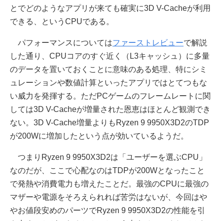
とでどのようなアプリが来ても確実に3D V-Cacheが利用
できる、というCPUである。
パフォーマンスについては
ファーストレビュー
で解説
した通り、CPUコアのすぐ近く（L3キャッシュ）に多量
のデータを置いておくことに意味のある処理、特にシミ
ュレーションや数値計算といったアプリではとてつもな
い威力を発揮する。ただPCゲームのフレームレートに関
しては3D V-Cacheが増量された恩恵はほとんど観測でき
ない。3D V-Cache増量よりもRyzen 9 9950X3D2のTDP
が200Wに増加したという点が効いているようだ。
つまりRyzen 9 9950X3D2は「ユーザーを選ぶCPU」
なのだが、ここで心配なのはTDPが200Wとなったこと
で発熱や消費電力も増えたことだ。最強のCPUに最強の
マザーや電源をそろえられれば苦労はないが、今回はや
やお値段安めのパーツでRyzen 9 9950X3D2の性能を引