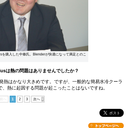
0K Plusを購入した中條氏。Blenderが快適になって満足とのこ
70K Plusは熱の問題はありませんでしたか？
0K Plusの発熱はかなり大きめです。ですが、一般的な簡易水冷クーラ
で、熱に起因する問題が起こったことはないですね。
前へ
1
2
3
次へ