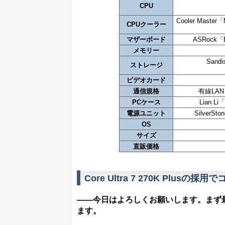
CPU
Cooler Master
CPUクーラー
マザーボード
ASRock「
メモリー
Sand
ストレージ
ビデオカード
通信規格
有線LAN（
PCケース
Lian L
電源ユニット
SilverS
OS
サイズ
直販価格
Core Ultra 7 270K Plus
――今日はよろしくお願いします。まず最初
ます。