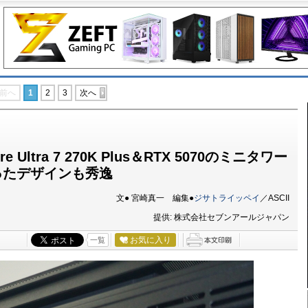
前へ
1
2
3
次へ
Ultra 7 270K Plus＆RTX 5070のミニタワー
ったデザインも秀逸
文● 宮崎真一 編集●
ジサトライッペイ
／ASCII
提供: 株式会社セブンアールジャパン
お気に入り
一覧