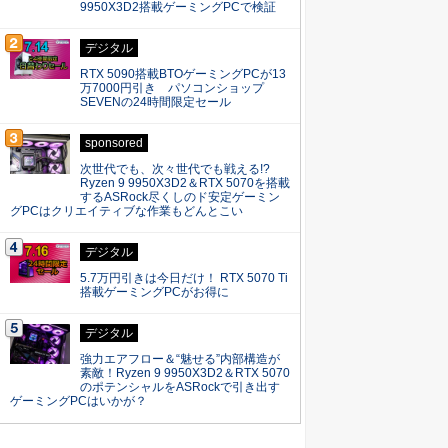
9950X3D2搭載ゲーミングPCで検証
デジタル
RTX 5090搭載BTOゲーミングPCが13
万7000円引き パソコンショップ
SEVENの24時間限定セール
sponsored
次世代でも、次々世代でも戦える!?
Ryzen 9 9950X3D2＆RTX 5070を搭載
するASRock尽くしのド安定ゲーミン
グPCはクリエイティブな作業もどんとこい
デジタル
5.7万円引きは今日だけ！ RTX 5070 Ti
搭載ゲーミングPCがお得に
デジタル
強力エアフロー＆“魅せる”内部構造が
素敵！Ryzen 9 9950X3D2＆RTX 5070
のポテンシャルをASRockで引き出す
ゲーミングPCはいかが？