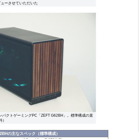
タビューさせていただいた
パクトゲーミングPC「ZEFT G62BH」。標準構成の直
料）
G62BHの主なスペック（標準構成）