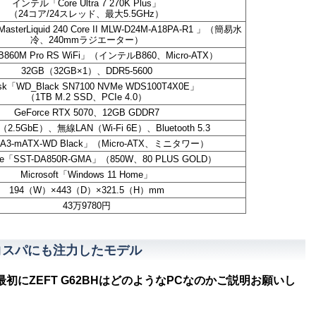
インテル「Core Ultra 7 270K Plus」
（24コア/24スレッド、最大5.5GHz）
「MasterLiquid 240 Core II MLW-D24M-A18PA-R1 」（簡易水
冷、240mmラジエーター）
B860M Pro RS WiFi」（インテルB860、Micro-ATX）
32GB（32GB×1）、DDR5-5600
isk「WD_Black SN7100 NVMe WDS100T4X0E」
（1TB M.2 SSD、PCIe 4.0）
GeForce RTX 5070、12GB GDDR7
2.5GbE）、無線LAN（Wi-Fi 6E）、Bluetooth 5.3
i「A3-mATX-WD Black」（Micro-ATX、ミニタワー）
tone「SST-DA850R-GMA」（850W、80 PLUS GOLD）
Microsoft「Windows 11 Home」
194（W）×443（D）×321.5（H）mm
43万9780円
の採用でコスパにも注力したモデル
にZEFT G62BHはどのようなPCなのかご説明お願いし