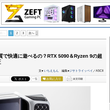
前へ
1
2
3
次へ
高画質で快適に遊べるの？RTX 5090＆Ryzen 9の超
証
文●
いちえもん
編集●
ジサトライッペイ
／ASCII
お気に入り
一覧