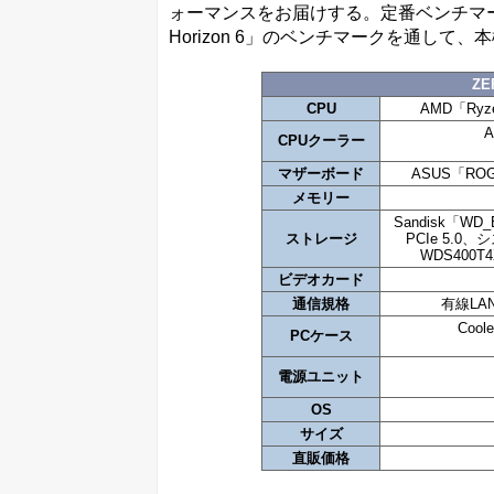
ォーマンスをお届けする。定番ベンチマー
Horizon 6」のベンチマークを通して
ZE
CPU
AMD「Ryz
A
CPUクーラー
マザーボード
ASUS「ROG 
メモリー
Sandisk「WD_
ストレージ
PCIe 5.0、
WDS400T
ビデオカード
通信規格
有線LAN
Cool
PCケース
電源ユニット
OS
サイズ
直販価格