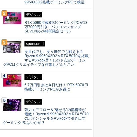
9950X3D2搭載ゲーミングPCで検証
デジタル
RTX 5090搭載BTOゲーミングPCが13
万7000円引き パソコンショップ
SEVENの24時間限定セール
sponsored
次世代でも、次々世代でも戦える!?
Ryzen 9 9950X3D2＆RTX 5070を搭載
するASRock尽くしのド安定ゲーミン
グPCはクリエイティブな作業もどんとこい
デジタル
5.7万円引きは今日だけ！ RTX 5070 Ti
搭載ゲーミングPCがお得に
デジタル
強力エアフロー＆“魅せる”内部構造が
素敵！Ryzen 9 9950X3D2＆RTX 5070
のポテンシャルをASRockで引き出す
ゲーミングPCはいかが？