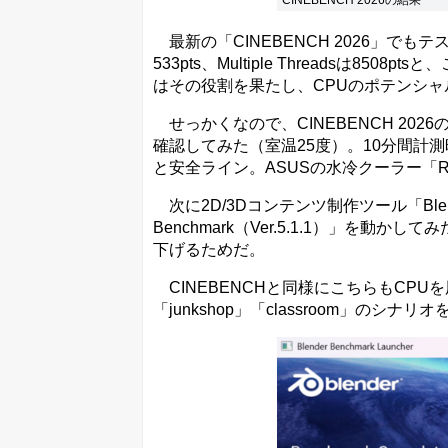
最新の「CINEBENCH 2026」でもテストを行
533pts、Multiple Threadsは
はその役割を果たし、CPUのポテンシ
せっかくなので、CINEBENCH 2026のMu
確認してみた（室温25度）。10分間計測時の
と安全ライン。ASUSの水冷クーラー「ROG S
次に2D/3Dコンテンツ制作ツール「Blen
Benchmark（Ver.5.1.1）」を動か
下げるためだ。
CINEBENCHと同様にこちらもCPUを
「junkshop」「classroom」のシナ