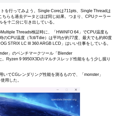
ってみよう。Single Coreは711pts、Single Threadは
8508ptsと、こちらも過去データとほぼ同じ結果。つまり、CPUクーラー
ャルを十二分に引き出している。
ltiple Threads検証時に、「HWiNFO 64」でCPU温度も
CPU温度（Tctl/Tdie）は平均が約77度、最大でも約80度
TRIX LC III 360 ARGB LCD」はいい仕事をしている。
der」のベンチマークツール「Blender
してみた。Ryzen 9 9950X3Dのマルチスレッド性能をもう少し掘り
用いてCGレンダリング性能を測るもので、「monster」
リオを使用した。