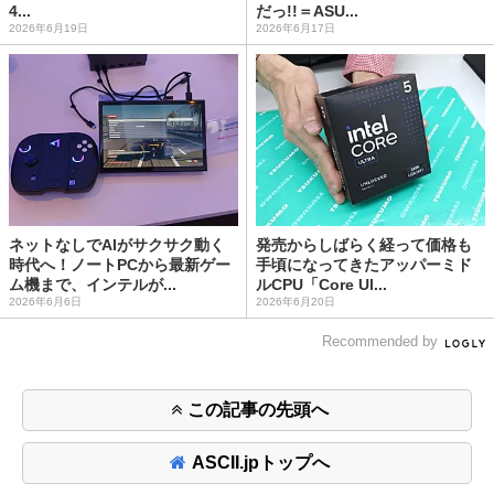
4...
だっ!!＝ASU...
2026年6月19日
2026年6月17日
ネットなしでAIがサクサク動く
発売からしばらく経って価格も
時代へ！ノートPCから最新ゲー
手頃になってきたアッパーミド
ム機まで、インテルが...
ルCPU「Core Ul...
2026年6月6日
2026年6月20日
Recommended by
この記事の先頭へ
ASCII.jpトップへ