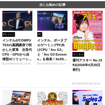
次にお勧めの記事
PCパーツ
PC
インテルがCOMPU
インテル、ポータブ
TEXの基調講演で明
ルゲーミングPC向
かした変革 次世代
けCPU「Arc G3」
CPU・GPUから自
と「Arc G3 Extrem
デジタル
律型AIソリューショ
e」を発表！XeSS 3
週刊アスキー No.15
ンまで一挙公開
でマルチフレーム生
2026年06月05日 19:40
2026年05月28日 23:15
93(2026年4月28日
成も対応
発行)
2026年04月28日 00:00