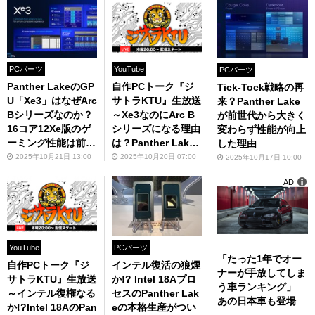
レポートその3～
PCパーツ
YouTube
PCパーツ
Panther LakeのGP
自作PCトーク『ジ
Tick-Tock戦略の再
U「Xe3」はなぜArc
サトラKTU』生放送
来？Panther Lake
Bシリーズなのか？
～Xe3なのにArc B
が前世代から大きく
16コア12Xe版のゲ
シリーズになる理由
変わらず性能が向上
ーミング性能は前世
は？Panther Lake
した理由
代の倍でマルチフレ
のGPUを解説：Inte
2025年10月21日 13:00
2025年10月20日 07:00
2025年10月17日 10:00
ーム生成も発表
l Tech Tour 2025レ
AD
ポートその2～
YouTube
PCパーツ
「たった1年でオー
自作PCトーク『ジ
インテル復活の狼煙
ナーが手放してしま
サトラKTU』生放送
か!? Intel 18Aプロ
う車ランキング」
～インテル復権なる
セスのPanther Lak
あの日本車も登場
か!?Intel 18AのPan
eの本格生産がつい