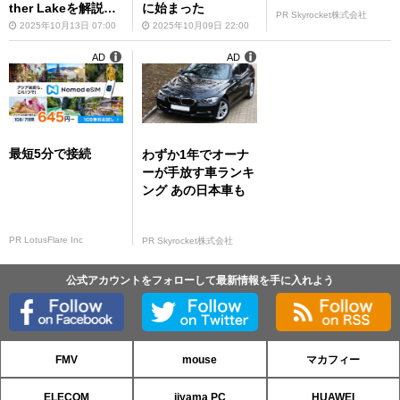
ther Lakeを解説：I
に始まった
PR Skyrocket株式会社
ntel Tech Tour 202
2025年10月13日 07:00
2025年10月09日 22:00
5レポート～
AD
AD
最短5分で接続
わずか1年でオーナ
ーが手放す車ランキ
ング あの日本車も
PR LotusFlare Inc
PR Skyrocket株式会社
公式アカウントをフォローして最新情報を手に入れよう
FMV
mouse
マカフィー
ELECOM
iiyama PC
HUAWEI