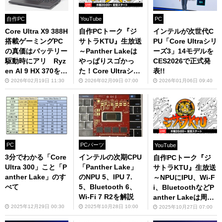
自作PC
YouTube
PC
Core Ultra X9 388H
自作PCトーク『ジ
インテルが次世代C
搭載ゲーミングPC
サトラKTU』生放送
PU「Core Ultraシリ
の真価はバッテリー
～Panther Lakeは
ーズ3」14モデルを
駆動時にアリ Ryz
やっぱりスゴかっ
CES2026で正式発
en AI 9 HX 370を圧
た！Core Ultraシリ
表!!
倒した驚異の性能を
ーズ3搭載PCの性能
2026年02月19日 11:30
2026年02月09日 07:00
2026年01月06日 09:40
ご覧あれ
検証～
PC
PCパーツ
YouTube
3分でわかる「Core
インテルの次期CPU
自作PCトーク『ジ
Ultra 300」こと「P
「Panther Lake」
サトラKTU』生放送
anther Lake」のす
のNPU 5、IPU 7.
～NPUにIPU、Wi-F
べて
5、Bluetooth 6、
i、BluetoothなどP
Wi-Fi 7 R2を解説
anther Lakeは周辺
技術もスゴイ！：In
2025年12月29日 00:30
2025年10月28日 10:00
2025年10月27日 07:00
tel Tech Tour 2025