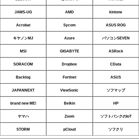
JAWS-UG
AMD
kintone
Acrobat
Sycom
ASUS ROG
キヤノンMJ
Azure
パソコンSEVEN
MSI
GIGABYTE
ASRock
SORACOM
Dropbox
CData
Backlog
Fortinet
ASUS
JAPANNEXT
ViewSonic
ソフマップ
brand new ME!
Belkin
HP
ヤマハ
Zoom
ソフトバンクのIoT
STORM
pCloud
ソフクリ