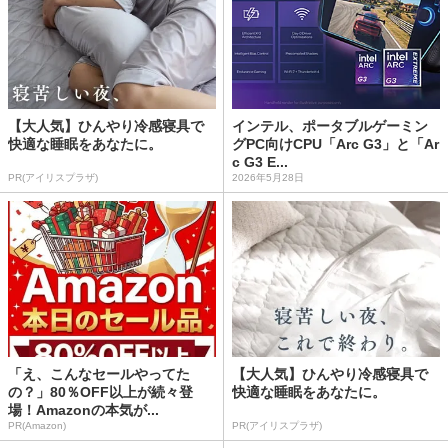
【大人気】ひんやり冷感寝具で
インテル、ポータブルゲーミン
快適な睡眠をあなたに。
グPC向けCPU「Arc G3」と「Ar
c G3 E...
PR(アイリスプラザ)
2026年5月28日
「え、こんなセールやってた
【大人気】ひんやり冷感寝具で
の？」80％OFF以上が続々登
快適な睡眠をあなたに。
場！Amazonの本気が...
PR(Amazon)
PR(アイリスプラザ)