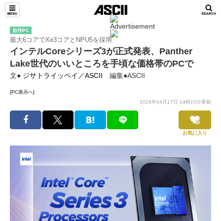
自作PC
最大6コアでXe3コアとNPU5を採用
インテルCoreシリーズ3が正式発表、Panther
Lake世代のいいところを手頃な価格帯のPCで
文●
ジサトライッペイ／ASCII
編集●ASCII
[PC表示へ]
2026年04月17日 14時15分更新
お気に入り