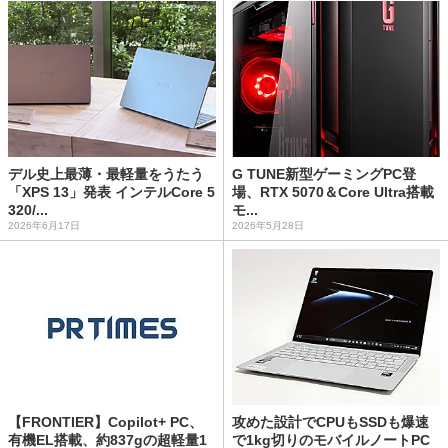
デル史上最薄・最軽量をうたう
G TUNE新型ゲーミングPC登
「XPS 13」発表 インテルCore 5
場、RTX 5070＆Core Ultra搭載
320/...
モ...
2026年6月17日
2026年5月28日
【FRONTIER】Copilot+ PC、
攻めた設計でCPUもSSDも爆速
有機EL搭載、約837gの超軽量1
で1kg切りのモバイルノートPC