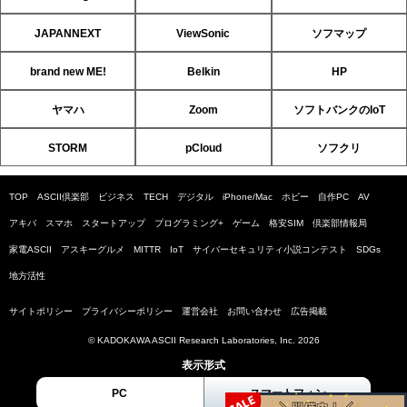
JAPANNEXT
ViewSonic
ソフマップ
brand new ME!
Belkin
HP
ヤマハ
Zoom
ソフトバンクのIoT
STORM
pCloud
ソフクリ
TOP
ASCII倶楽部
ビジネス
TECH
デジタル
iPhone/Mac
ホビー
自作PC
AV
アキバ
スマホ
スタートアップ
プログラミング+
ゲーム
格安SIM
倶楽部情報局
家電ASCII
アスキーグルメ
MITTR
IoT
サイバーセキュリティ小説コンテスト
SDGs
地方活性
サイトポリシー
プライバシーポリシー
運営会社
お問い合わせ
広告掲載
© KADOKAWA ASCII Research Laboratories, Inc. 2026
表示形式
PC
スマートフォン