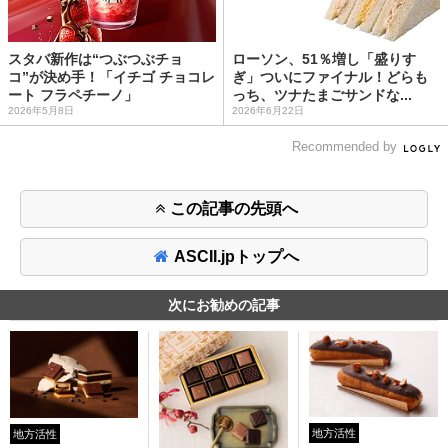
スタバ新作は“つぶつぶチョ
ローソン、51％増し「盛りす
コ”が決め手！「イチゴ チョコレ
ぎ」ついにファイナル！どらも
ート フラペチーノ」
っち、ツナたまごサンドな...
2026年5月8日
2026年6月22日
Recommended by
この記事の先頭へ
ASCII.jpトップへ
次にお勧めの記事
地方活性
地方活性