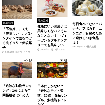
地方活性
地方活性
毎日食べてない？バ
健康にいいお菓子は
ナナ、アボカド、ニ
「不格好」、でも
美味しくない？そん
ンニク、腎臓のため
「美味しい」。バレ
なことない！ ヴィ
に避けるべき食品
ンタインで差をつけ
ーガン＆グルテンフ
は？
る北イタリア伝統菓
リーでも美味しいバ
PR Skyrocket株式会社
子
レンタイン
2026年01月28日 12:00
2026年01月28日 12:00
AD
AD
「危険な動物ランキ
日本にしかない？
ング」1位による年
「奇妙なモノ・習
間犠牲者は75万人
慣」20選 食品サン
プル、多機能トイレ
など