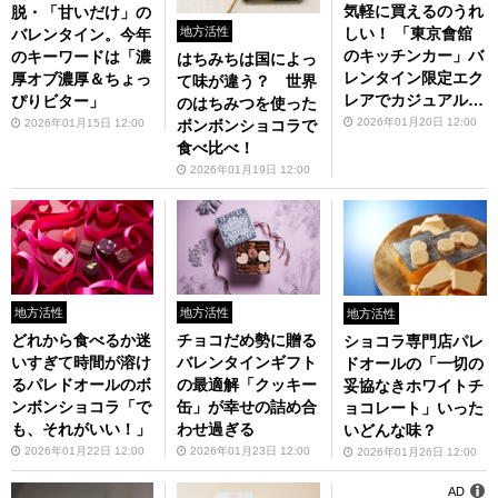
気軽に買えるのうれ
脱・「甘いだけ」の
地方活性
しい！ 「東京會舘
バレンタイン。今年
のキッチンカー」バ
のキーワードは「濃
はちみちは国によっ
レンタイン限定エク
厚オブ濃厚＆ちょっ
て味が違う？ 世界
レアでカジュアルに
ぴりビター」
のはちみつを使った
「特別感」
2026年01月20日 12:00
ボンボンショコラで
2026年01月15日 12:00
食べ比べ！
2026年01月19日 12:00
地方活性
地方活性
地方活性
どれから食べるか迷
チョコだめ勢に贈る
ショコラ専門店パレ
いすぎて時間が溶け
バレンタインギフト
ドオールの「一切の
るパレドオールのボ
の最適解「クッキー
妥協なきホワイトチ
ンボンショコラ「で
缶」が幸せの詰め合
ョコレート」いった
も、それがいい！」
わせ過ぎる
いどんな味？
2026年01月22日 12:00
2026年01月23日 12:00
2026年01月26日 12:00
AD