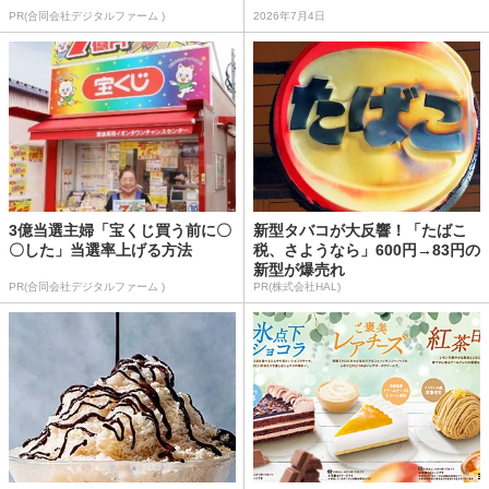
PR(合同会社デジタルファーム )
2026年7月4日
3億当選主婦「宝くじ買う前に〇
新型タバコが大反響！「たばこ
〇した」当選率上げる方法
税、さようなら」600円→83円の
新型が爆売れ
PR(合同会社デジタルファーム )
PR(株式会社HAL)