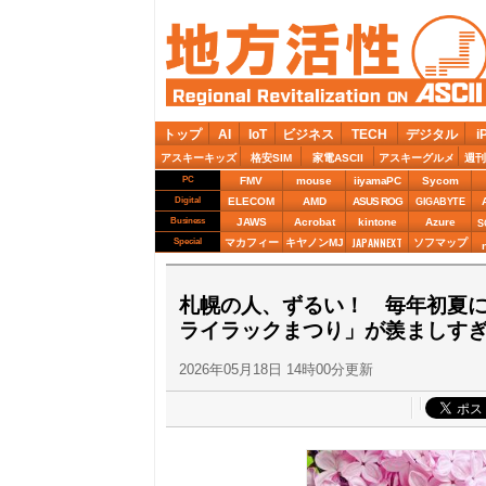
トップ
AI
IoT
ビジネス
TECH
デジタル
i
アスキーキッズ
格安SIM
家電ASCII
アスキーグルメ
週刊
PC
FMV
mouse
iiyamaPC
Sycom
Digital
ELECOM
AMD
ASUS ROG
GIGABYTE
Business
JAWS
Acrobat
kintone
Azure
S
JAPANNEXT
Special
マカフィー
キヤノンMJ
ソフマップ
札幌の人、ずるい！ 毎年初夏に
ライラックまつり」が羨ましす
2026年05月18日 14時00分更新