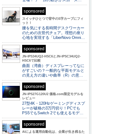
sponsored
スイッチひとつで背中のS字カーブにフィ
ット！
腰を気にする長時間デスクワーカー
のための次世代チェア。理想の座り
心地を実現する「LiberNovo Omni…
sponsored
JN-IPS34UQ2-HSC6とJN-IPSC34UQ2-
HSC6で比較
曲面（湾曲）ディスプレーってなに
がすごいの？一般的な平面モデルと
の見え方の違いや曲率（R）の意…
sponsored
JN-IPS27G120U2 価格.com限定モデルを
レビュー
27型4K・120Hzゲーミングディスプ
レーが破格の3万円切り！PCでも
PS5でもSwitch 2でも使えるモデ…
sponsored
AIによる運用自動化は、企業が生き残るた