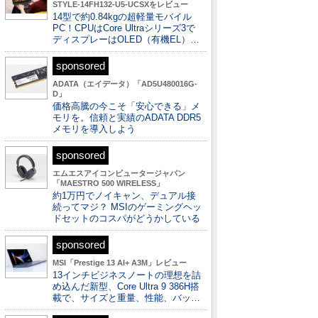
STYLE-14FH132-U5-UCSXをレビュー
14型で約0.84kgの超軽量モバイル
PC！CPUはCore Ultraシリーズ3で
ディスプレーはOLED（有機EL）…
sponsored
ADATA（エイデータ）「AD5U480016G-
D」
価格高騰の今こそ「安心できる」メ
モリを。信頼と実績のADATA DDR5
メモリを導入しよう
sponsored
エムエスアイコンピュータージャパン
「MAESTRO 500 WIRELESS」
約1万円でノイキャン、デュアル接
続ってマジ？ MSIのゲーミングヘッ
ドセットのコスパがどうかしている
sponsored
MSI「Prestige 13 AI+ A3M」レビュー
13インチビジネスノートの理想を詰
め込んだ新型、Core Ultra 9 386H搭
載で、サイズと重量、性能、バッ…