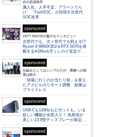
めの必須条件
属人化、人手不足、アラートだら
け 「FortiSOC」が目指す次世代
SOC改革
sponsored
ZEFT R65YBの魅力をインタビュー
次世代でも、次々世代でも戦える!?
Ryzen 9 9950X3D2＆RTX 5070を搭
載するASRock尽くしのド安定ゲ…
sponsored
仕組みとしてはシンプルだが、業務への効
果は絶大
「現場に行くのが当たり前」を変え
たアズビルのリモート調整 効果は
プライスレス
sponsored
USB-Cも120Hzもピボットも。いま
欲しい機能が全部入り！ 色再現が
美しい23.8型ディスプレーが新定…
sponsored