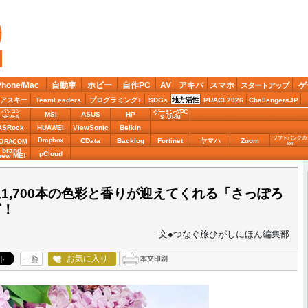
Phone/Mac
自動車
ホビー
自作PC
AV
アキバ
スマホ
ゲ
スタートアップ
アスキー
TeamLeaders
プログラミング+
SDGs
地方活性
PUACL2026
ChallengersJP
パソコン
ゲーミングPC
MSI
ASUS
HP
STORM
SEVEN
ASRock
HUAWEI
ViewSonic
Belkin
ソフトバンクの
Dropbox
CData
Backlog
Fortinet
ヤマハ
Zoom
ORACOM
IoT
brand
pCloud
new ME!
1,700本の色彩と香りが迎えてくれる「さっぽろ
ぎ！
文●つなぐ旅ひがしにほん編集部
お気に入り
一覧