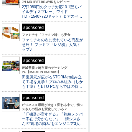
JN-MD-IPST101WHDをレビュー
2万1980円のタッチ対応10.1型モバ
イルディスプレー、ワイド
HD（1540×720ドット）＆アスペ…
sponsored
ファミチキ「ファミマ味」も実食
ファミチキの次に売れている商品が
意外！ ファミマ「レジ横」人気ト
ップ3
sponsored
茨城県龍ヶ崎市産のゲーミング
PC【MADE IN IBARAKI】
田園風景が広がるSTORMの組み立
て工場を見学！プロの早組み（しか
も丁寧）とBTO PCならではの特…
sponsored
ビジネスIT環境が大きく変わる中で、情シ
スさんの悩みも変化している？
「IT機器が高すぎる」「熟練メンバ
ー不在で分からない」… 情シスさ
んの“現場の悩み”をエンジニア3人…