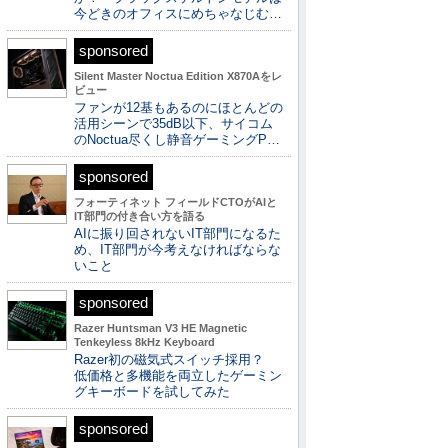
今どきのオフィスにめちゃなじむ…
sponsored
Silent Master Noctua Edition X870Aをレ
ビュー
ファンが12基もあるのにほとんどの
活用シーンで35dB以下、サイコム
のNoctua尽くし静音ゲーミングP…
sponsored
フォーティネット フィールドCTOがAIと
IT部門の付き合い方を語る
AIに振り回されないIT部門になるた
め、IT部門が今考えなければならな
いこと
sponsored
Razer Huntsman V3 HE Magnetic
Tenkeyless 8kHz Keyboard
Razer初の磁気式スイッチ採用？
低価格と多機能を両立したゲーミン
グキーボードを試してみた
sponsored