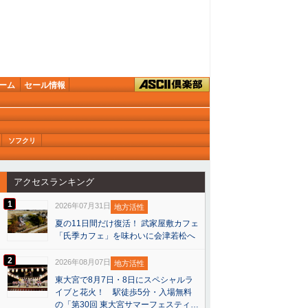
ーム
セール情報
ソフクリ
アクセスランキング
1
2026年07月31日
地方活性
夏の11日間だけ復活！ 武家屋敷カフェ
「氏季カフェ」を味わいに会津若松へ
2
2026年08月07日
地方活性
東大宮で8月7日・8日にスペシャルラ
イブと花火！ 駅徒歩5分・入場無料
の「第30回 東大宮サマーフェスティ…