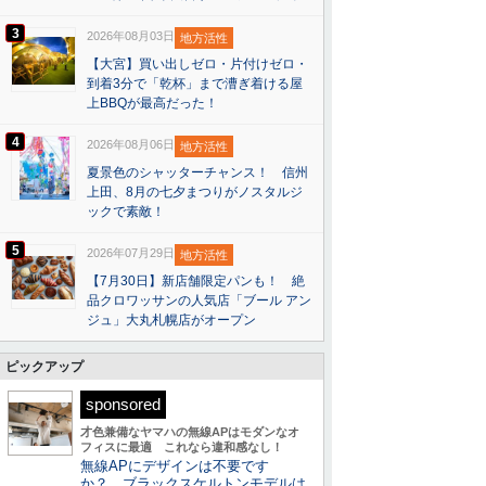
3
2026年08月03日
地方活性
【大宮】買い出しゼロ・片付けゼロ・
到着3分で「乾杯」まで漕ぎ着ける屋
上BBQが最高だった！
4
2026年08月06日
地方活性
夏景色のシャッターチャンス！ 信州
上田、8月の七夕まつりがノスタルジ
ックで素敵！
5
2026年07月29日
地方活性
【7月30日】新店舗限定パンも！ 絶
品クロワッサンの人気店「ブール アン
ジュ」大丸札幌店がオープン
ピックアップ
sponsored
才色兼備なヤマハの無線APはモダンなオ
フィスに最適 これなら違和感なし！
無線APにデザインは不要です
か？ ブラックスケルトンモデルは