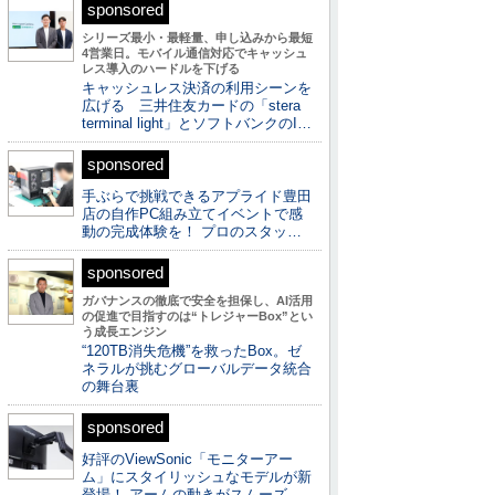
sponsored
シリーズ最小・最軽量、申し込みから最短
4営業日。モバイル通信対応でキャッシュ
レス導入のハードルを下げる
キャッシュレス決済の利用シーンを
広げる 三井住友カードの「stera
terminal light」とソフトバンクのI…
sponsored
手ぶらで挑戦できるアプライド豊田
店の自作PC組み立てイベントで感
動の完成体験を！ プロのスタッ…
sponsored
ガバナンスの徹底で安全を担保し、AI活用
の促進で目指すのは“トレジャーBox”とい
う成長エンジン
“120TB消失危機”を救ったBox。ゼ
ネラルが挑むグローバルデータ統合
の舞台裏
sponsored
好評のViewSonic「モニターアー
ム」にスタイリッシュなモデルが新
登場！ アームの動きがスムーズ…