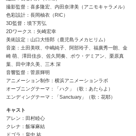
撮影監督：喜多隆宏、内田奈津美（アニモキャラメル）
色彩設計：長岡柚衣（RIC）
3D監督：墳下芳弘
2Dワークス：矢崎宏幸
美術設定：山口大悟郎（鹿児島ラメカヒリム）
音楽：土田美咲、中嶋純子、阿部玲子、福廣秀一朗、金
崎 萌、澤田佳歩、佐久間奏、ボウ・デミアン、栗原真
葉、田中津久美、三木 深
音響監督：菅原輝明
アニメーション制作：横浜アニメーションラボ
オープニングテーマ：「ハク」（歌：あたらよ）
エンディングテーマ：「Sanctuary」（歌：花耶）
キャスト
アレン：田村睦心
クレナ：飯塚麻結
ドゴラ：畠中 祐