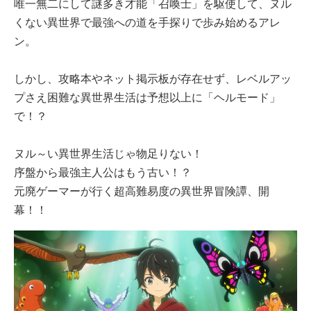
唯一無二にして謎多き才能「召喚士」を駆使して、ヌル
くない異世界で最強への道を手探りで歩み始めるアレ
ン。
しかし、攻略本やネット掲示板が存在せず、レベルアッ
プさえ困難な異世界生活は予想以上に「ヘルモード」
で！？
ヌル～い異世界生活じゃ物足りない！
序盤から最強主人公はもう古い！？
元廃ゲーマーが行く超高難易度の異世界冒険譚、開
幕！！