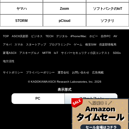
ヤマハ
Zoom
ソフトバンクのIoT
STORM
pCloud
ソフクリ
TOP
ASCII倶楽部
ビジネス
TECH
デジタル
iPhone/Mac
ホビー
自作PC
AV
アキバ
スマホ
スタートアップ
プログラミング+
ゲーム
格安SIM
倶楽部情報局
家電ASCII
アスキーグルメ
MITTR
IoT
サイバーセキュリティ小説コンテスト
SDGs
地方活性
サイトポリシー
プライバシーポリシー
運営会社
お問い合わせ
広告掲載
© KADOKAWA ASCII Research Laboratories, Inc. 2026
表示形式
PC
スマートフォン