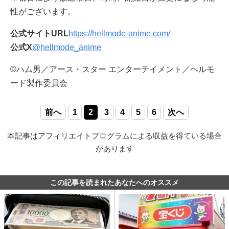
性がございます。
公式サイトURL
https://hellmode-anime.com/
公式X
@hellmode_anime
©ハム男／アース・スター エンターテイメント／ヘルモ
ード製作委員会
前へ
1
2
3
4
5
6
次へ
本記事はアフィリエイトプログラムによる収益を得ている場合
があります
この記事を読まれたあなたへのオススメ