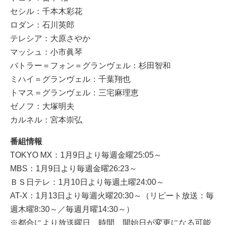
セシル：千本木彩花
ロダン：石川英郎
テレシア：大原さやか
マッシュ：小市眞琴
バトラー＝フォン＝グランヴェル：杉田智和
ミハイ＝グランヴェル：千葉翔也
トマス＝グランヴェル：三宅麻理恵
ゼノフ：大塚明夫
カルネル：宮本崇弘
番組情報
TOKYO MX：1月9日より毎週金曜25:05～
MBS：1月9日より毎週金曜26:23～
ＢＳ日テレ：1月10日より毎週土曜24:00～
AT-X：1月13日より毎週火曜20:30～（リピート放送：毎
週木曜8:30～／毎週月曜14:30～）
※都合により放送曜日、時間、開始日が変更になる可能