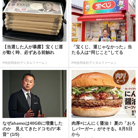
【当選した人が暴露】宝くじ運
「宝くじ、運じゃなかった」当
が動く時、必ずある前触れ
たる人は“同じこと”してる
PR(合同会社デジタルファーム )
PR(合同会社デジタルファーム )
なぜahamoは40GBに増量した
肉厚×にんにく醤油！ 夏の「おろ
のか 見えてきたドコモの“本
しバーガー」がそそる。8月5日
音” (1/5)
から