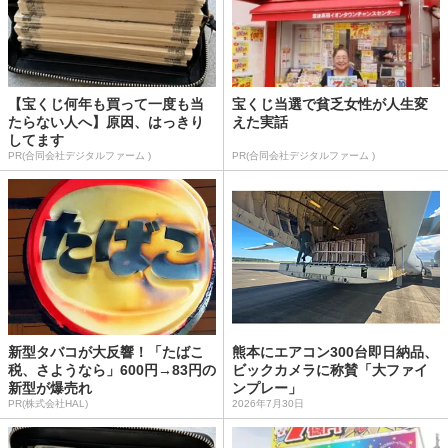
【宝くじ何年も買って一度も当
宝くじ当選で貧乏女性が人生変
たらない人へ】原因、はっきり
えた実話
してます
PR(合同会社デジタルファーム )
PR(合同会社デジタルファーム )
新型タバコが大反響！「たばこ
熊本にエアコン300台即日納品、
税、さようなら」600円→83円の
ビックカメラに称賛「大ファイ
新型が爆売れ
ンプレー」
PR(株式会社HAL)
2026年7月30日