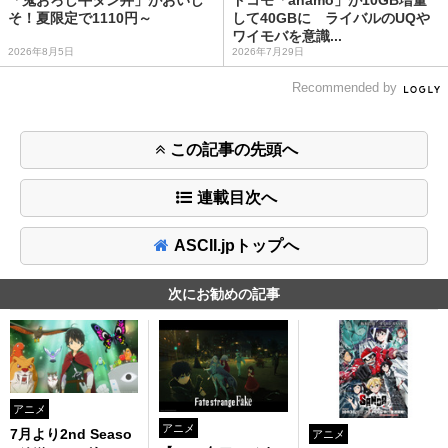
「鬼おろし牛タン丼」がおいし
ドコモ「ahamo」が10GB増量
そ！夏限定で1110円～
して40GBに ライバルのUQや
ワイモバを意識...
2026年8月5日
2026年7月29日
Recommended by
この記事の先頭へ
連載目次へ
ASCII.jpトップへ
次にお勧めの記事
アニメ
アニメ
7月より2nd Seaso
アニメ