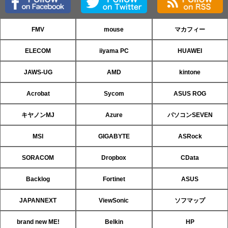
FMV
mouse
マカフィー
ELECOM
iiyama PC
HUAWEI
JAWS-UG
AMD
kintone
Acrobat
Sycom
ASUS ROG
キヤノンMJ
Azure
パソコンSEVEN
MSI
GIGABYTE
ASRock
SORACOM
Dropbox
CData
Backlog
Fortinet
ASUS
JAPANNEXT
ViewSonic
ソフマップ
brand new ME!
Belkin
HP