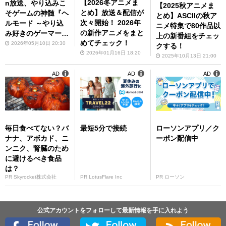
【2026冬アニメま
n放送、やり込みこ
【2025秋アニメま
とめ】放送＆配信が
そゲームの神髄『ヘ
とめ】ASCIIの秋ア
次々開始！ 2026年
ルモード ～やり込
ニメ特集で80作品以
の新作アニメをまと
み好きのゲーマーは
上の新番組をチェッ
めてチェック！
廃設定の異世界で無
2026年05月10日 20:30
クする！
双する～』
2026年01月16日 18:20
2025年10月13日 21:00
AD
AD
AD
毎日食べてない？バ
最短5分で接続
ローソンアプリ／ク
ナナ、アボカド、ニ
ーポン配信中
ンニク、腎臓のため
に避けるべき食品
は？
PR Skyrocket株式会社
PR LotusFlare Inc
PR ローソン
公式アカウントをフォローして最新情報を手に入れよう