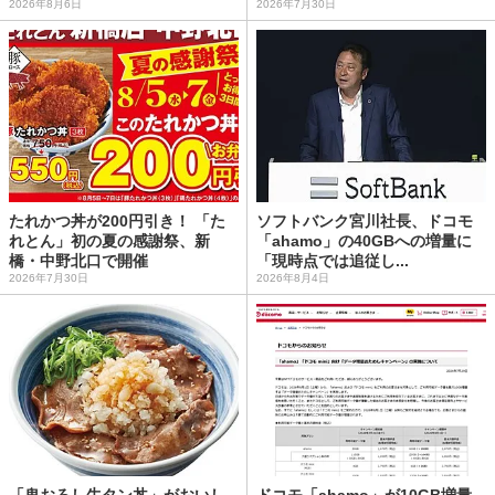
2026年8月6日
2026年7月30日
たれかつ丼が200円引き！ 「た
ソフトバンク宮川社長、ドコモ
れとん」初の夏の感謝祭、新
「ahamo」の40GBへの増量に
橋・中野北口で開催
「現時点では追従し...
2026年7月30日
2026年8月4日