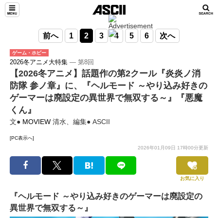
前へ
1
2
3
4
5
6
次へ
ゲーム・ホビー
2026冬アニメ大特集
― 第8回
【2026冬アニメ】話題作の第2クール『炎炎ノ消
防隊 参ノ章』に、『ヘルモード ～やり込み好きの
ゲーマーは廃設定の異世界で無双する～』『悪魔
くん』
文●
MOVIEW
清水、編集● ASCII
[PC表示へ]
2026年01月09日 17時00分更新
お気に入り
『ヘルモード ～やり込み好きのゲーマーは廃設定の
異世界で無双する～』