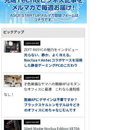
ピックアップ
sponsored
ZEFT R65YCの魅力をインタビュー
光らない、静か、よく冷える。
Noctua×Antecコラボケースを採用
した静音ゲーミングPCのこだわり
sponsored
才色兼備なヤマハの無線APはモダン
なオフィスに最適 これなら違和感
なし！
無線APにデザインは不要ですか？
ブラックスケルトンモデルは今どき
のオフィスにめちゃなじむんです
sponsored
Silent Master Noctua Edition X870A