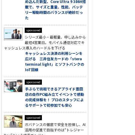
め込んだ新型、Core Ultra 9 386H搭
載で、サイズと重量、性能、バッテ
リー駆動時間のバランスが絶妙だっ
た
sponsored
シリーズ最小・最軽量、申し込みから
最短4営業日。モバイル通信対応でキ
ャッシュレス導入のハードルを下げる
キャッシュレス決済の利用シーンを
広げる 三井住友カードの「stera
terminal light」とソフトバンクの
IoT回線
sponsored
手ぶらで挑戦できるアプライド豊田
店の自作PC組み立てイベントで感動
の完成体験を！ プロのスタッフによ
るサポートで初参加でも安心
sponsored
ガバナンスの徹底で安全を担保し、AI
活用の促進で目指すのは“トレジャー