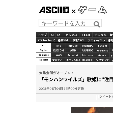
ASCII.jp
GAMES
トップ
AI
IoT
ビジネス
TECH
デジタル
i
アスキーキッズ
格安SIM
家電ASCII
アスキーグルメ
週刊
FMV
mouse
iiyamaPC
Sycom
PC
ELECOM
AMD
ASUS ROG
Digital
GIGABYTE
JAWS
Acrobat
kintone
Azure
Business
S
マカフィー
キヤノンMJ
JAPANNEXT
ソフマップ
Special
大集会所がオープン！
「モンハンワイルズ」歌姫に“注目
2025年04月04日 19時00分更新
ツイート