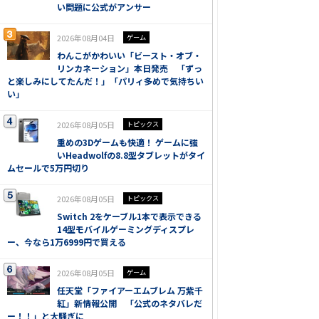
い問題に公式がアンサー
2026年08月04日
ゲーム
わんこがかわいい「ビースト・オブ・
リンカネーション」本日発売 「ずっ
と楽しみにしてたんだ！」「パリィ多めで気持ちい
い」
2026年08月05日
トピックス
重めの3Dゲームも快適！ ゲームに強
いHeadwolfの8.8型タブレットがタイ
ムセールで5万円切り
2026年08月05日
トピックス
Switch 2をケーブル1本で表示できる
14型モバイルゲーミングディスプレ
ー、今なら1万6999円で買える
2026年08月05日
ゲーム
任天堂「ファイアーエムブレム 万紫千
紅」新情報公開 「公式のネタバレだ
ー！！」と大騒ぎに