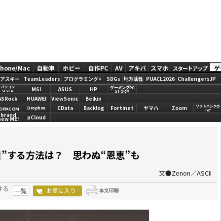
Phone/Mac
自動車
ホビー
自作PC
AV
アキバ
スマホ
ゲ
スタートアップ
アスキー
TeamLeaders
プログラミング+
SDGs
地方活性
PUACL2026
ChallengersJP
ゲーミングPC
パソコン
MSI
ASUS
HP
STORM
SEVEN
ASRock
HUAWEI
ViewSonic
Belkin
ソフトバンクの
CData
Backlog
Fortinet
ヤマハ
Zoom
Dropbox
ORACOM
IoT
brand
pCloud
new ME!
”する方法は？ 思わぬ“恩恵”も
文●Zenon／ASCII
する
お気に入り
一覧