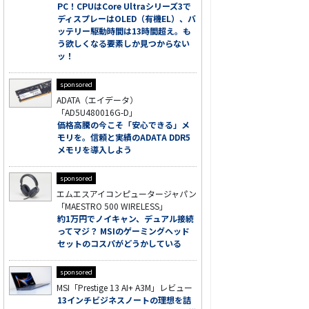
PC！CPUはCore Ultraシリーズ3で
ディスプレーはOLED（有機EL）、バ
ッテリー駆動時間は13時間超え。も
う欲しくなる要素しか見つからない
ッ！
sponsored
ADATA（エイデータ）
「AD5U480016G-D」
価格高騰の今こそ「安心できる」メ
モリを。信頼と実績のADATA DDR5
メモリを導入しよう
sponsored
エムエスアイコンピュータージャパン
「MAESTRO 500 WIRELESS」
約1万円でノイキャン、デュアル接続
ってマジ？ MSIのゲーミングヘッド
セットのコスパがどうかしている
sponsored
MSI「Prestige 13 AI+ A3M」レビュー
13インチビジネスノートの理想を詰