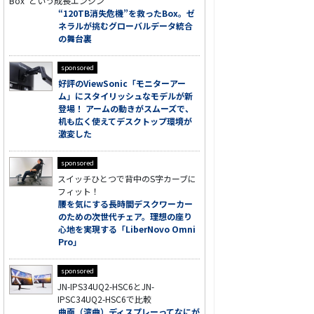
Box”という成長エンジン
“120TB消失危機”を救ったBox。ゼ
ネラルが挑むグローバルデータ統合
の舞台裏
sponsored
好評のViewSonic「モニターアー
ム」にスタイリッシュなモデルが新
登場！ アームの動きがスムーズで、
机も広く使えてデスクトップ環境が
激変した
sponsored
スイッチひとつで背中のS字カーブに
フィット！
腰を気にする長時間デスクワーカー
のための次世代チェア。理想の座り
心地を実現する「LiberNovo Omni
Pro」
sponsored
JN-IPS34UQ2-HSC6とJN-
IPSC34UQ2-HSC6で比較
曲面（湾曲）ディスプレーってなにが