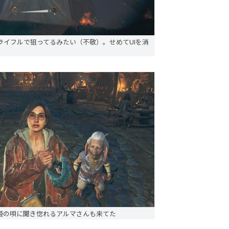
ライフルで狙ってるみたい（不敬）。せめてUIを消
姫の唄に聞き惚れるアルマさんも来てた