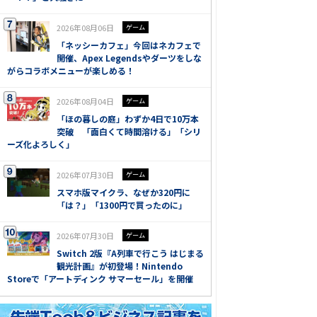
2026年08月06日
ゲーム
「ネッシーカフェ」今回はネカフェで
開催、Apex Legendsやダーツをしな
がらコラボメニューが楽しめる！
2026年08月04日
ゲーム
「ほの暮しの庭」わずか4日で10万本
突破 「面白くて時間溶ける」「シリ
ーズ化よろしく」
2026年07月30日
ゲーム
スマホ版マイクラ、なぜか320円に
「は？」「1300円で買ったのに」
2026年07月30日
ゲーム
Switch 2版『A列車で行こう はじまる
観光計画』が初登場！Nintendo
Storeで「アートディンク サマーセール」を開催