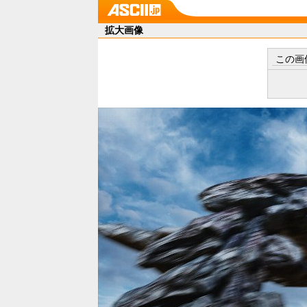
拡大画像
この画