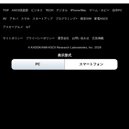
TOP
ASCII倶楽部
ビジネス
TECH
デジタル
iPhone/Mac
ゲーム・ホビー
自作PC
AV
アキバ
スマホ
スタートアップ
プログラミング+
格安SIM
家電ASCII
アスキーグルメ
IoT
サイトポリシー
プライバシーポリシー
運営会社
お問い合わせ
広告掲載
© KADOKAWA ASCII Research Laboratories, Inc.
2026
表示形式
PC
スマートフォン