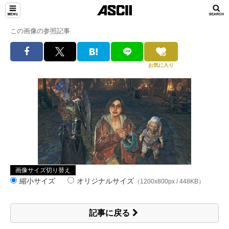
この画像の参照記事
お気に入り
画像サイズ切り替え
縮小サイズ
オリジナルサイズ
（1200x800px / 448KB）
記事に戻る