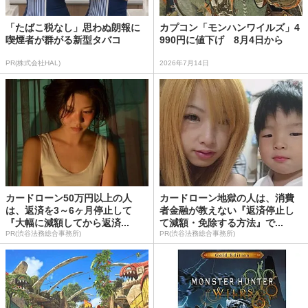
「たばこ税なし」思わぬ朗報に
カプコン「モンハンワイルズ」4
喫煙者が群がる新型タバコ
990円に値下げ 8月4日から
PR(株式会社HAL)
2026年7月14日
カードローン50万円以上の人
カードローン地獄の人は、消費
は、返済を3～6ヶ月停止して
者金融が教えない『返済停止し
『大幅に減額してから返済...
て減額・免除する方法』で...
PR(渋谷法務総合事務所)
PR(渋谷法務総合事務所)