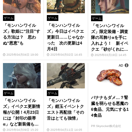
ゲーム
ゲーム
ゲーム
「モンハンワイル
「モンハンワイル
「モンハンワイル
ズ」歌姫に“注目”す
ズ」今日はイベクエ
ズ」限定装備・調査
る方法は？ 思わ
更新日……じゃなか
隊の耳飾りαを手に
ぬ“恩恵”も
った 次の更新は4
入れよう！ 新イベ
月4日
クエ「砂がくれにし
夜半の火影」レポ
2025年04月04日 19:00
2025年04月02日 14:45
2025年03月19日 14:45
AD
ゲーム
ゲーム
バナナもダメ…？腎
「モンハンワイル
「モンハンワイル
臓を弱らせる悪魔の
ズ」イベクエ更新情
ズ」鎧玉イベントク
6食品、元気にする1
報が公開！4月23日
エスト再配信「その
4食品
には「封印の眼帯
舌はとても強情」
α」など新装備も登
PR Skyrocket株式会社
場
2025年04月09日 15:20
2025年04月11日 14:05