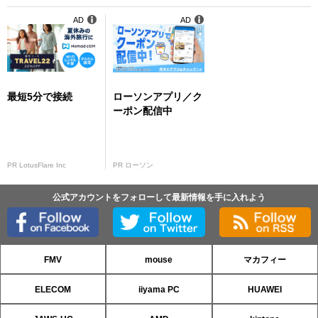
AD
AD
最短5分で接続
ローソンアプリ／ク
ーポン配信中
PR LotusFlare Inc
PR ローソン
公式アカウントをフォローして最新情報を手に入れよう
FMV
mouse
マカフィー
ELECOM
iiyama PC
HUAWEI