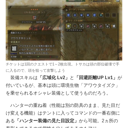
チケットは1回のクエストで1～2枚出現。トサカは頭の部位破壊で手
に入るので、頭を狙って攻撃しよう
装備スキルは
「広域化 Lv2」
と
「回避距離UP Lv1」
が
付いているが、基本は頭に環境生物「アワウタイズク」
を乗せられるオシャレ装備として使うものだろう。
ハンターの重ね着（性能は別の防具のまま、見た目だ
け変える機能）はテントに入ってコマンドの一番右側に
ある
「ハンター装備の見た目設定」
から可能。2ヵ所の