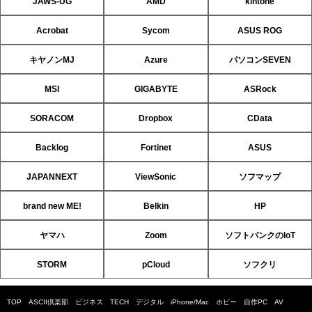
JAWS-UG
AMD
kintone
Acrobat
Sycom
ASUS ROG
キヤノンMJ
Azure
パソコンSEVEN
MSI
GIGABYTE
ASRock
SORACOM
Dropbox
CData
Backlog
Fortinet
ASUS
JAPANNEXT
ViewSonic
ソフマップ
brand new ME!
Belkin
HP
ヤマハ
Zoom
ソフトバンクのIoT
STORM
pCloud
ソフクリ
TOP
ASCII倶楽部
ビジネス
TECH
デジタル
iPhone/Mac
ホビー
自作PC
AV