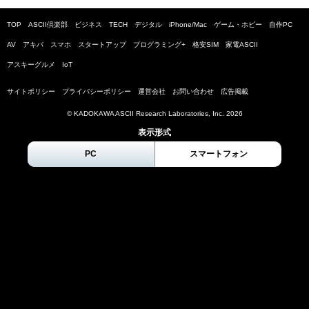
TOP
ASCII倶楽部
ビジネス
TECH
デジタル
iPhone/Mac
ゲーム・ホビー
自作PC
AV
アキバ
スマホ
スタートアップ
プログラミング+
格安SIM
家電ASCII
アスキーグルメ
IoT
サイトポリシー
プライバシーポリシー
運営会社
お問い合わせ
広告掲載
© KADOKAWA ASCII Research Laboratories, Inc.
2026
表示形式
PC
スマートフォン