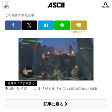
この画像の参照記事
お気に入り
画像サイズ切り替え
縮小サイズ
オリジナルサイズ
（1200x800px / 448KB）
記事に戻る