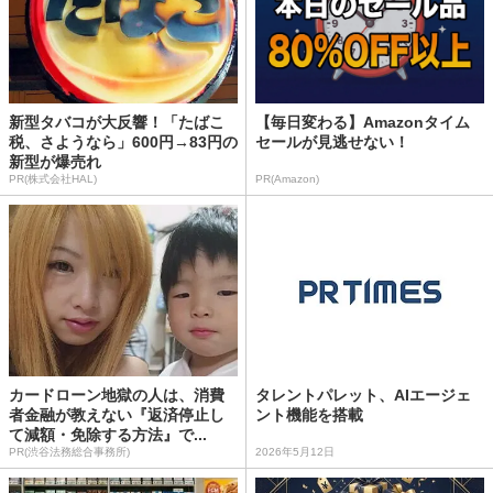
新型タバコが大反響！「たばこ
【毎日変わる】Amazonタイム
税、さようなら」600円→83円の
セールが見逃せない！
新型が爆売れ
PR(株式会社HAL)
PR(Amazon)
カードローン地獄の人は、消費
タレントパレット、AIエージェ
者金融が教えない『返済停止し
ント機能を搭載
て減額・免除する方法』で...
PR(渋谷法務総合事務所)
2026年5月12日