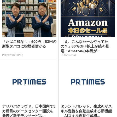
「たばこ税なし」600円→83円の
「え、こんなセールやってた
新型タバコに喫煙者群がる
の？」80％OFF以上が続々登
場！Amazonの本気が...
PR(株式会社HAL)
PR(Amazon)
アリババクラウド、日本国内で5
タレントパレット、生成AIがス
カ所目のデータセンター開設を
キル定義を自動生成する新機能
発表／新モデルサービス...
「AIスキル自動生成機...