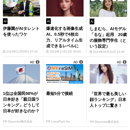
AI
AI
AI
伊藤園がAIタレント
爆速化する画像生成
しまむら、AIモデル
を使ったワケ
AI。0.5秒で4枚出
「るな」起用 20歳
力、リアルタイム生
の服飾専門学生（と
成できるレベルに
いう設定）
2023年11月09日 07:00
2023年11月13日 08:00
2024年05月21日 15:45
AD
AD
AD
1位は全国民98%が
最短5分で接続
「世界で最も美しい
日本好き「親日国ラ
顔ランキング」日本
ンキング」どうして
人トップに驚き！
日本が好きなのか？
PR Skyrocket株式会社
PR LotusFlare Inc
PR Skyrocket株式会社