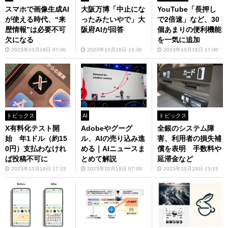
スマホで画像生成AI
大阪万博「中止にな
YouTube「長押し
が使える時代、“来
ったみたいやで」大
で2倍速」など、30
歴情報”は必要不可
阪府AIが回答
個あまりの便利機能
欠になる
を一気に追加
2023年10月18日 07:00
2023年10月18日 13:30
2023年10月18日 17:00
トピックス
AI
トピックス
X有料化テスト開
Adobeやグーグ
全銀のシステム障
始 年1ドル（約15
ル、AIの売り込み進
害、利用者の損失補
0円）支払わなけれ
める｜AIニュースま
償を表明 手数料や
ば投稿不可に
とめて解説
延滞金など
2023年10月18日 17:15
2023年10月19日 07:00
2023年10月19日 13:15