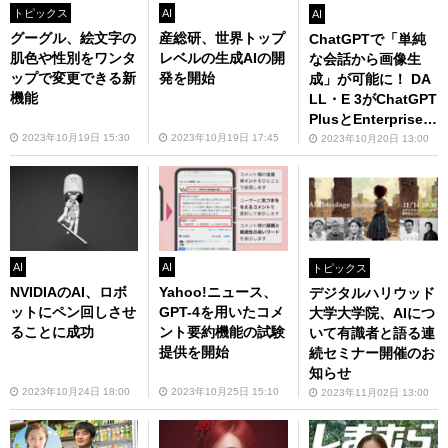
トピックス
AI
AI
グーグル、絵文字の
産総研、世界トップ
ChatGPTで「単純
肌色や性別をワンタ
レベルの生成AIの開
な会話から画像生
ップで変更できる新
発を開始
成」が可能に！ DA
機能
LL・E 3がChatGPT
PlusとEnterpriseに
対応
2023年10月19日 15:30
2023年10月19日 17:45
2023年10月20日 13:00
AI
AI
トピックス
NVIDIAのAI、ロボ
Yahoo!ニュース、
デジタルハリウッド
ットにペン回しさせ
GPT-4を用いたコメ
大学大学院、AIにつ
ることに成功
ント要約機能の試験
いて有識者と語る連
提供を開始
続セミナー開催のお
知らせ
2023年10月24日 18:00
2023年10月25日 15:10
2023年11月02日 13:00