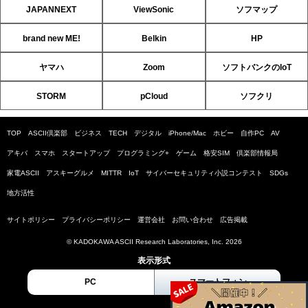
JAPANNEXT
ViewSonic
ソフマップ
brand new ME!
Belkin
HP
ヤマハ
Zoom
ソフトバンクのIoT
STORM
pCloud
ソフクリ
TOP
ASCII倶楽部
ビジネス
TECH
デジタル
iPhone/Mac
ホビー
自作PC
AV
アキバ
スマホ
スタートアップ
プログラミング+
ゲーム
格安SIM
倶楽部情報局
家電ASCII
アスキーグルメ
MITTR
IoT
サイバーセキュリティ小説コンテスト
SDGs
地方活性
サイトポリシー
プライバシーポリシー
運営会社
お問い合わせ
広告掲載
© KADOKAWA ASCII Research Laboratories, Inc. 2026
表示形式
PC
スマートフォン