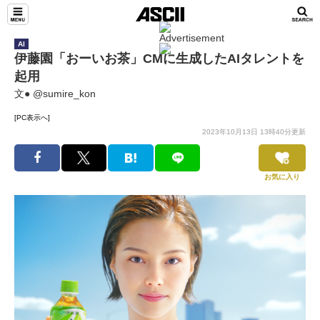
AI
伊藤園「おーいお茶」CMに生成したAIタレントを
起用
文● @sumire_kon
[PC表示へ]
2023年10月13日 13時40分更新
お気に入り