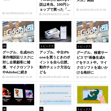
ズム」開始
説は本当。100円シ
ョップで買った「iP
2022年10月11日 07:00
2023年06月26日 07:00
hone 14 Pro」用は
2023年09月27日 12:00
全滅でした
AI
トピックス
トピックス
グーグル、生成AIの
アップル、中古iPh
グーグル、検索サー
著作権訴訟リスクに
oneを買うときのポ
ビスで“画像生成A
対し企業顧客に補
イントを自ら伝授。
I”をテスト中。マイ
償、マイクロソフト
動作チェック方法な
クロソフトを追いか
やAdobeに続き
ども
ける格好に
2023年10月16日 12:35
2023年10月16日 16:00
2023年10月16日 16:45
AI
AI
トピックス