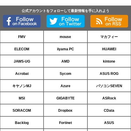
公式アカウントをフォローして最新情報を手に入れよう
FMV
mouse
マカフィー
ELECOM
iiyama PC
HUAWEI
JAWS-UG
AMD
kintone
Acrobat
Sycom
ASUS ROG
キヤノンMJ
Azure
パソコンSEVEN
MSI
GIGABYTE
ASRock
SORACOM
Dropbox
CData
Backlog
Fortinet
ASUS