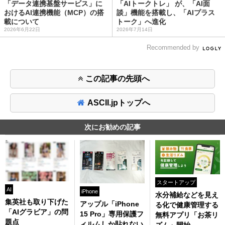
「データ連携基盤サービス」に
「AIトークトレ」 が、「AI面
おけるAI連携機能（MCP）の搭
談」機能を搭載し、「AIプラス
載について
トーク」へ進化
2026年6月22日
2026年7月14日
Recommended by
この記事の先頭へ
ASCII.jpトップへ
次にお勧めの記事
スタートアップ
AI
iPhone
水分補給などを見え
集英社も取り下げた
アップル「iPhone
る化で健康管理する
「AIグラビア」の問
15 Pro」専用保護フ
無料アプリ「お茶リ
題点
ィルムしか貼れない