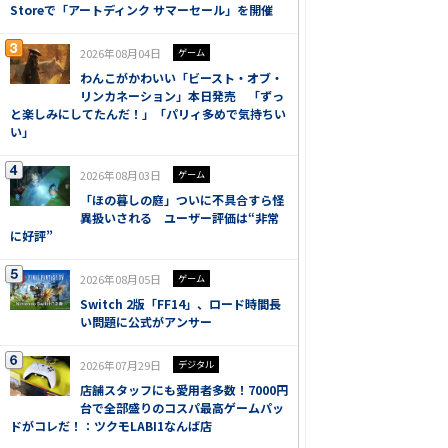
Storeで「アートディンク サマーセール」を開催
2026年08月04日
ゲーム
わんこがかわいい「ビースト・オブ・
リンカネーション」本日発売 「ずっ
と楽しみにしてたんだ！」「パリィ多めで気持ちい
い」
2026年08月03日
ゲーム
「ほの暮しの庭」ついに不具合すら怪
異扱いされる ユーザー評価は“非常
に好評”
2026年08月05日
ゲーム
Switch 2版「FF14」、ロード時間長
い問題に公式がアンサー
2026年07月29日
デジタル
店舗スタッフにも愛用者多数！7000円
台で全部盛りのコスパ最高ゲームパッ
ドがコレだ！：ツクモLABI1なんば店