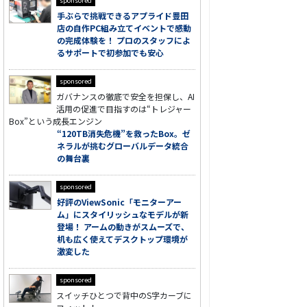
sponsored
手ぶらで挑戦できるアプライド豊田
店の自作PC組み立てイベントで感動
の完成体験を！ プロのスタッフによ
るサポートで初参加でも安心
sponsored
ガバナンスの徹底で安全を担保し、AI
活用の促進で目指すのは“トレジャー
Box”という成長エンジン
“120TB消失危機”を救ったBox。ゼ
ネラルが挑むグローバルデータ統合
の舞台裏
sponsored
好評のViewSonic「モニターアー
ム」にスタイリッシュなモデルが新
登場！ アームの動きがスムーズで、
机も広く使えてデスクトップ環境が
激変した
sponsored
スイッチひとつで背中のS字カーブに