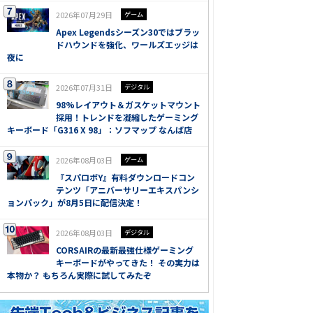
2026年07月29日
ゲーム
Apex Legendsシーズン30ではブラッ
ドハウンドを強化、ワールズエッジは
夜に
2026年07月31日
デジタル
98%レイアウト＆ガスケットマウント
採用！トレンドを凝縮したゲーミング
キーボード「G316 X 98」：ソフマップ なんば店
2026年08月03日
ゲーム
『スパロボY』有料ダウンロードコン
テンツ「アニバーサリーエキスパンシ
ョンパック」が8月5日に配信決定！
2026年08月03日
デジタル
CORSAIRの最新最強仕様ゲーミング
キーボードがやってきた！ その実力は
本物か？ もちろん実際に試してみたぞ