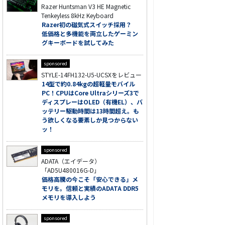
Razer Huntsman V3 HE Magnetic
Tenkeyless 8kHz Keyboard
Razer初の磁気式スイッチ採用？
低価格と多機能を両立したゲーミン
グキーボードを試してみた
sponsored
STYLE-14FH132-U5-UCSXをレビュー
14型で約0.84kgの超軽量モバイル
PC！CPUはCore Ultraシリーズ3で
ディスプレーはOLED（有機EL）、バ
ッテリー駆動時間は13時間超え。も
う欲しくなる要素しか見つからない
ッ！
sponsored
ADATA（エイデータ）
「AD5U480016G-D」
価格高騰の今こそ「安心できる」メ
モリを。信頼と実績のADATA DDR5
メモリを導入しよう
sponsored