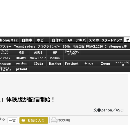
Phone/Mac
自動車
ホビー
自作PC
AV
アキバ
スマホ
ゲ
スタートアップ
アスキー
TeamLeaders
プログラミング+
SDGs
地方活性
PUACL2026
ChallengersJP
ゲーミングPC
パソコン
MSI
ASUS
HP
STORM
SEVEN
ASRock
HUAWEI
ViewSonic
Belkin
ソフトバンクの
CData
Backlog
Fortinet
ヤマハ
Zoom
Dropbox
ORACOM
IoT
brand
pCloud
new ME!
3』体験版が配信開始！
文●Zenon／ASCII
する
お気に入り
一覧