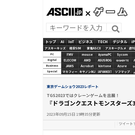
ASCII.jp
GAMES
トップ
AI
IoT
ビジネス
TECH
デジタル
i
アスキーキッズ
格安SIM
家電ASCII
アスキーグルメ
週刊
FMV
mouse
iiyamaPC
Sycom
PC
ELECOM
AMD
ASUS ROG
Digital
GIGABYTE
JAWS
Acrobat
kintone
Azure
Business
S
マカフィー
キヤノンMJ
JAPANNEXT
ソフマップ
Special
東京ゲームショウ2023レポート
TGS2023ではクレーンゲームを出展！
『ドラゴンクエストモンスターズ
2023年09月15日 19時35分更新
ツイート