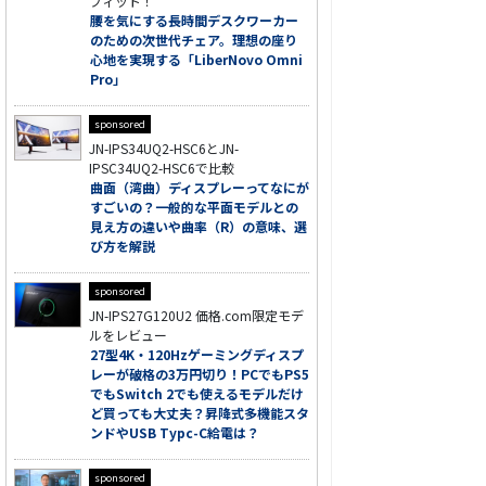
フィット！
腰を気にする長時間デスクワーカー
のための次世代チェア。理想の座り
心地を実現する「LiberNovo Omni
Pro」
sponsored
JN-IPS34UQ2-HSC6とJN-
IPSC34UQ2-HSC6で比較
曲面（湾曲）ディスプレーってなにが
すごいの？一般的な平面モデルとの
見え方の違いや曲率（R）の意味、選
び方を解説
sponsored
JN-IPS27G120U2 価格.com限定モデ
ルをレビュー
27型4K・120Hzゲーミングディスプ
レーが破格の3万円切り！PCでもPS5
でもSwitch 2でも使えるモデルだけ
ど買っても大丈夫？昇降式多機能スタ
ンドやUSB Typc-C給電は？
sponsored