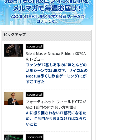
ピックアップ
sponsored
Silent Master Noctua Edition X870A
をレビュー
ファンが12基もあるのにほとんどの
活用シーンで35dB以下、サイコムの
Noctua尽くし静音ゲーミングPCが
すごすぎた
sponsored
フォーティネット フィールドCTOが
AIとIT部門の付き合い方を語る
AIに振り回されないIT部門になるた
め、IT部門が今考えなければならな
いこと
sponsored