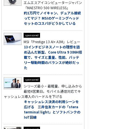
エムエスアイコンピュータージャパン
「MAESTRO 500 WIRELESS」
約1万円でノイキャン、デュアル接続
ってマジ？ MSIのゲーミングヘッド
セットのコスパがどうかしている
sponsored
MSI「Prestige 13 AI+ A3M」レビュー
13インチビジネスノートの理想を詰
め込んだ新型、Core Ultra 9 386H搭
載で、サイズと重量、性能、バッテ
リー駆動時間のバランスが絶妙だっ
た
sponsored
シリーズ最小・最軽量、申し込みから
最短4営業日。モバイル通信対応でキ
ャッシュレス導入のハードルを下げる
キャッシュレス決済の利用シーンを
広げる 三井住友カードの「stera
terminal light」とソフトバンクの
IoT回線