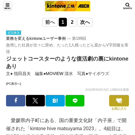
前へ
1
2
次へ
ビジネス
業務を変えるkintoneユーザー事例
― 第199回
急増した社員が次々に辞め、たった1人残ったどん底からV字回復を実
現
ジェットコースターのような復活劇の裏にkintone
あり
文● 指田昌夫 編集●
MOVIEW
清水 写真●サイボウズ
[PC表示へ]
2023年09月15日 12時00分更新
お気に入り
愛媛県内子町にある、国の重要文化財「内子座」で開
催された「kintone hive matsuyama 2023」。4組目は、