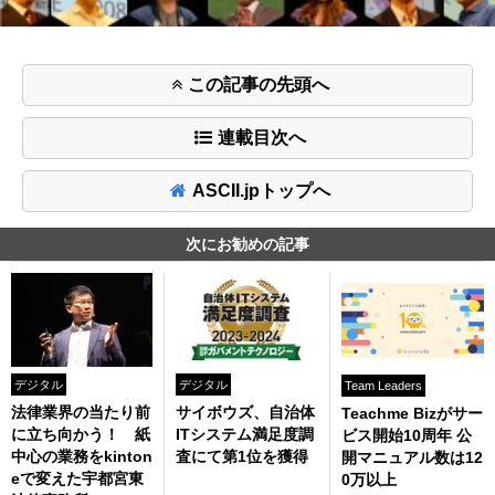
この記事の先頭へ
連載目次へ
ASCII.jpトップへ
次にお勧めの記事
デジタル
デジタル
Team Leaders
法律業界の当たり前
サイボウズ、自治体
Teachme Bizがサー
に立ち向かう！ 紙
ITシステム満足度調
ビス開始10周年 公
中心の業務をkinton
査にて第1位を獲得
開マニュアル数は12
eで変えた宇都宮東
0万以上