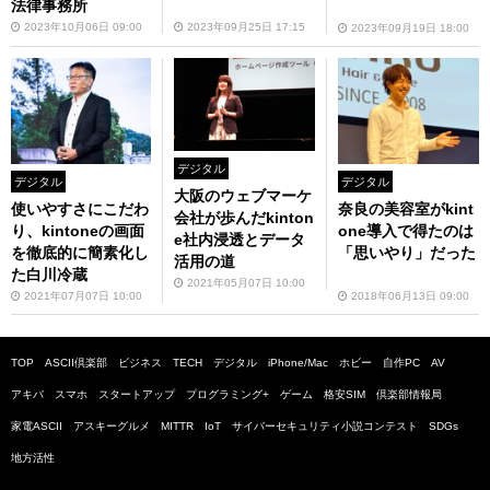
法律事務所
2023年10月06日 09:00
2023年09月25日 17:15
2023年09月19日 18:00
デジタル
デジタル
デジタル
大阪のウェブマーケ
使いやすさにこだわ
奈良の美容室がkint
会社が歩んだkinton
り、kintoneの画面
one導入で得たのは
e社内浸透とデータ
を徹底的に簡素化し
「思いやり」だった
活用の道
た白川冷蔵
2021年05月07日 10:00
2021年07月07日 10:00
2018年06月13日 09:00
TOP
ASCII倶楽部
ビジネス
TECH
デジタル
iPhone/Mac
ホビー
自作PC
AV
アキバ
スマホ
スタートアップ
プログラミング+
ゲーム
格安SIM
倶楽部情報局
家電ASCII
アスキーグルメ
MITTR
IoT
サイバーセキュリティ小説コンテスト
SDGs
地方活性