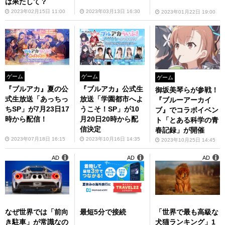
は果たして？
2023年02月15日 11:00
2023年03月13日 16:30
2023年01月22日 19:00
ゲーム
ゲーム
ゲーム
『ブルアカ』夏の公
『ブルアカ』公式生
御坂美琴らが参戦！
式生放送「あっちっ
放送「学園都市へよ
『ブルーアーカイ
ちSP」が7月23日17
うこそ！SP」が10
ブ』でコラボイベン
時から配信！
月20日20時から配
ト「とある科学の青
信決定
春記録」が開催
2023年07月18日 16:15
2023年10月16日 14:35
2023年10月25日 14:45
AD
AD
AD
なぜ世界では「前向
最短5分で接続
「世界で最も高級な
き駐車」が常識なの
犬猫ランキング」1