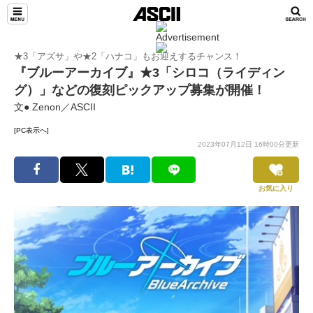
★3「アズサ」や★2「ハナコ」もお迎えするチャンス！
『ブルーアーカイブ』★3「シロコ（ライディン
グ）」などの復刻ピックアップ募集が開催！
文● Zenon／ASCII
[PC表示へ]
2023年07月12日 16時00分更新
お気に入り