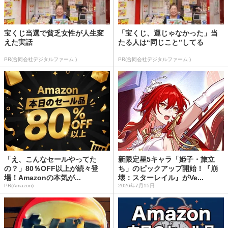
宝くじ当選で貧乏女性が人生変
「宝くじ、運じゃなかった」当
えた実話
たる人は“同じこと”してる
PR(合同会社デジタルファーム )
PR(合同会社デジタルファーム )
「え、こんなセールやってた
新限定星5キャラ「姫子・旅立
の？」80％OFF以上が続々登
ち」のピックアップ開始！『崩
場！Amazonの本気が...
壊：スターレイル』がVe...
PR(Amazon)
2026年7月15日