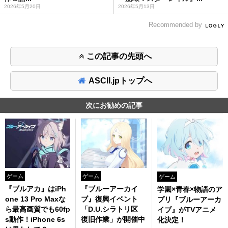
2026年5月20日
2026年5月13日
Recommended by
この記事の先頭へ
ASCII.jpトップへ
次にお勧めの記事
ゲーム
ゲーム
ゲーム
『ブルアカ』はiPh
『ブルーアーカイ
学園×青春×物語のア
one 13 Pro Maxな
ブ』復興イベント
プリ『ブルーアーカ
ら最高画質でも60fp
「D.U.シラトリ区
イブ』がTVアニメ
s動作！iPhone 6s
復旧作業」が開催中
化決定！