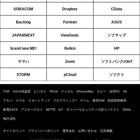
SORACOM
Dropbox
CData
Backlog
Fortinet
ASUS
JAPANNEXT
ViewSonic
ソフマップ
brand new ME!
Belkin
HP
ヤマハ
Zoom
ソフトバンクのIoT
STORM
pCloud
ソフクリ
TOP
ASCII倶楽部
ビジネス
TECH
デジタル
iPhone/Mac
ホビー
自作PC
AV
アキバ
スマホ
スタートアップ
プログラミング+
ゲーム
格安SIM
倶楽部情報局
家電ASCII
アスキーグルメ
MITTR
IoT
サイバーセキュリティ小説コンテスト
SDGs
地方活性
サイトポリシー
プライバシーポリシー
運営会社
お問い合わせ
広告掲載