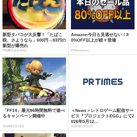
新型タバコが大反響！「たばこ
Amazon今日も見逃せない！8
税、さようなら」600円→83円の
0%OFF以上が続々登場
新型が爆売れ
PR(株式会社HAL)
PR(Amazon)
「FF14」最大96時間無料で遊べ
＜News＞レトロゲーム配信サー
るキャンペーン開催中
ビス『プロジェクトEGG』にて2
026年5月12...
2026年5月18日
2026年5月12日