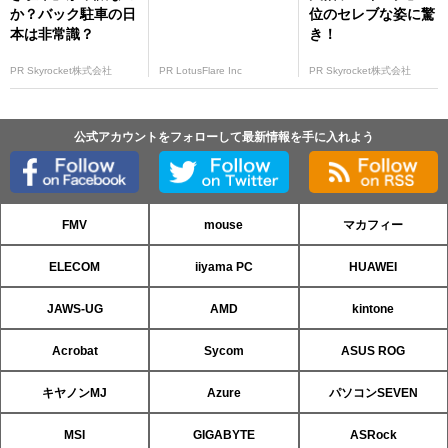
か？バック駐車の日
位のセレブな姿に驚
本は非常識？
き！
PR Skyrocket株式会社
PR LotusFlare Inc
PR Skyrocket株式会社
公式アカウントをフォローして最新情報を手に入れよう
FMV
mouse
マカフィー
ELECOM
iiyama PC
HUAWEI
JAWS-UG
AMD
kintone
Acrobat
Sycom
ASUS ROG
キヤノンMJ
Azure
パソコンSEVEN
MSI
GIGABYTE
ASRock