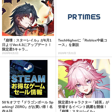
『崩壊：スターレイル』が6月1
TechHigherに「Roblox中級コ
日よりVer.4.3にアップデート！
ース」を新設
限定星5キャラ...
2026年6月2日
2026年7月21日
50％オフで『ドラゴンボール Sp
限定星5キャラクター「緋英」が
arking! ZERO』がお買い得！名
登場するイベント跳躍を開催！
作＆話...
『崩壊：スターレイル』...