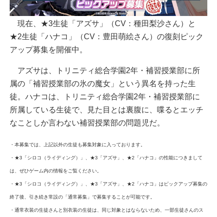
現在、★3生徒「アズサ」（CV：種田梨沙さん）と
★2生徒「ハナコ」（CV：豊田萌絵さん）の復刻ピック
アップ募集を開催中。
アズサは、トリニティ総合学園2年・補習授業部に所
属の「補習授業部の氷の魔女」という異名を持った生
徒。ハナコは、トリニティ総合学園2年・補習授業部に
所属している生徒で、見た目とは裏腹に、喋るとエッチ
なことしか言わない補習授業部の問題児だ。
・本募集では、上記以外の生徒も募集対象に入っております。
・★3「シロコ（ライディング）」、★3「アズサ」、★2「ハナコ」の性能につきまして
は、ぜひゲーム内の情報をご覧ください。
・★3「シロコ（ライディング）」、★3「アズサ」、★2「ハナコ」はピックアップ募集の
終了後、引き続き常設の「通常募集」で募集することが可能です。
・通常衣装の生徒さんと別衣装の生徒は、同じ対象とはならないため、一部生徒さんのス