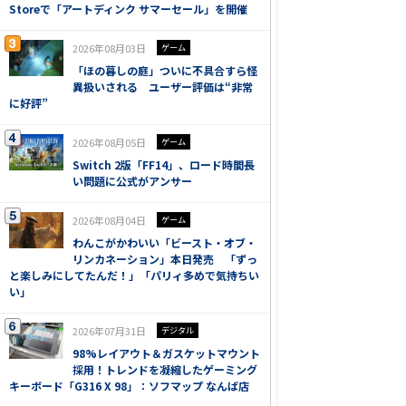
Storeで「アートディンク サマーセール」を開催
2026年08月03日
ゲーム
「ほの暮しの庭」ついに不具合すら怪
異扱いされる ユーザー評価は“非常
に好評”
2026年08月05日
ゲーム
Switch 2版「FF14」、ロード時間長
い問題に公式がアンサー
2026年08月04日
ゲーム
わんこがかわいい「ビースト・オブ・
リンカネーション」本日発売 「ずっ
と楽しみにしてたんだ！」「パリィ多めで気持ちい
い」
2026年07月31日
デジタル
98%レイアウト＆ガスケットマウント
採用！トレンドを凝縮したゲーミング
キーボード「G316 X 98」：ソフマップ なんば店