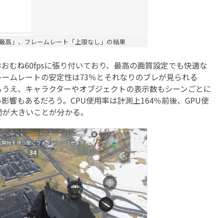
ax、画質「最高」、フレームレート「上限なし」の結果
むね60fpsに張り付いており、最高の画質設定でも快適な
ームレートの安定性は73％とそれなりのブレが見られる
るうえ、キャラクターやオブジェクトの表示数もシーンごとに
響もあるだろう。CPU使用率は計測上164％前後、GPU使
負荷が大きいことが分かる。