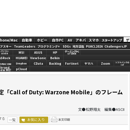
Phone/Mac
自動車
ホビー
自作PC
AV
アキバ
スマホ
ゲ
スタートアップ
アスキー
TeamLeaders
プログラミング+
SDGs
地方活性
PUACL2026
ChallengersJP
ゲーミングPC
パソコン
MSI
ASUS
HP
STORM
SEVEN
ASRock
HUAWEI
ViewSonic
Belkin
ソフトバンクの
CData
Backlog
Fortinet
ヤマハ
Zoom
Dropbox
ORACOM
IoT
brand
pCloud
new ME!
「Call of Duty: Warzone Mobile」のフレーム
文●松野翔太 編集●ASCII
する
お気に入り
一覧