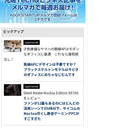
ピックアップ
sponsored
才色兼備なヤマハの無線APはモダン
なオフィスに最適 これなら違和感
なし！
無線APにデザインは不要ですか？
ブラックスケルトンモデルは今どき
のオフィスにめちゃなじむんです
sponsored
Silent Master Noctua Edition X870A
をレビュー
ファンが12基もあるのにほとんどの
活用シーンで35dB以下、サイコムの
Noctua尽くし静音ゲーミングPCが
すごすぎた