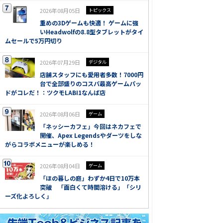
2026年08月05日
トピックス
重めの3Dゲームも快適！ ゲームに強
いHeadwolfの8.8型タブレットがタイ
ムセールで5万円切り
2026年07月29日
デジタル
店舗スタッフにも愛用者多数！7000円
台で全部盛りのコスパ最高ゲームパッ
ドがコレだ！：ツクモLABI1なんば店
2026年08月06日
ゲーム
「ネッシーカフェ」今回はネカフェで
開催、Apex Legendsやダーツをしな
がらコラボメニューが楽しめる！
2026年08月04日
ゲーム
「ほの暮しの庭」わずか4日で10万本
突破 「面白くて時間溶ける」「シリ
ーズ化よろしく」