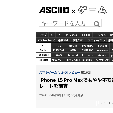
ASCII.jp
GAMES
トップ
AI
IoT
ビジネス
TECH
デジタル
i
アスキーキッズ
格安SIM
家電ASCII
アスキーグルメ
週刊
FMV
mouse
iiyamaPC
Sycom
PC
ELECOM
AMD
ASUS ROG
Digital
GIGABYTE
JAWS
Acrobat
kintone
Azure
Business
S
マカフィー
キヤノンMJ
JAPANNEXT
ソフマップ
Special
スマホゲームfps計測レビュー
第16回
iPhone 15 Pro Maxでもやや不安定
レートを調査
2024年04月30日 19時00分更新
ツイート