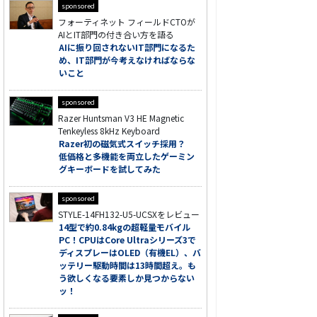
sponsored
フォーティネット フィールドCTOが
AIとIT部門の付き合い方を語る
AIに振り回されないIT部門になるた
め、IT部門が今考えなければならな
いこと
sponsored
Razer Huntsman V3 HE Magnetic
Tenkeyless 8kHz Keyboard
Razer初の磁気式スイッチ採用？
低価格と多機能を両立したゲーミン
グキーボードを試してみた
sponsored
STYLE-14FH132-U5-UCSXをレビュー
14型で約0.84kgの超軽量モバイル
PC！CPUはCore Ultraシリーズ3で
ディスプレーはOLED（有機EL）、バ
ッテリー駆動時間は13時間超え。も
う欲しくなる要素しか見つからない
ッ！