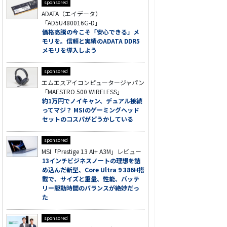
sponsored
ADATA（エイデータ）
「AD5U480016G-D」
価格高騰の今こそ「安心できる」メ
モリを。信頼と実績のADATA DDR5
メモリを導入しよう
sponsored
エムエスアイコンピュータージャパン
「MAESTRO 500 WIRELESS」
約1万円でノイキャン、デュアル接続
ってマジ？ MSIのゲーミングヘッド
セットのコスパがどうかしている
sponsored
MSI「Prestige 13 AI+ A3M」レビュー
13インチビジネスノートの理想を詰
め込んだ新型、Core Ultra 9 386H搭
載で、サイズと重量、性能、バッテ
リー駆動時間のバランスが絶妙だっ
た
sponsored