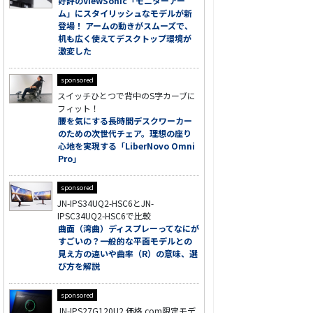
好評のViewSonic「モニターアー
ム」にスタイリッシュなモデルが新
登場！ アームの動きがスムーズで、
机も広く使えてデスクトップ環境が
激変した
sponsored
スイッチひとつで背中のS字カーブに
フィット！
腰を気にする長時間デスクワーカー
のための次世代チェア。理想の座り
心地を実現する「LiberNovo Omni
Pro」
sponsored
JN-IPS34UQ2-HSC6とJN-
IPSC34UQ2-HSC6で比較
曲面（湾曲）ディスプレーってなにが
すごいの？一般的な平面モデルとの
見え方の違いや曲率（R）の意味、選
び方を解説
sponsored
JN-IPS27G120U2 価格.com限定モデ