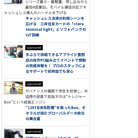
シリーズ最小・最軽量、申し込みから
最短4営業日。モバイル通信対応でキ
ャッシュレス導入のハードルを下げる
キャッシュレス決済の利用シーンを
広げる 三井住友カードの「stera
terminal light」とソフトバンクの
IoT回線
sponsored
手ぶらで挑戦できるアプライド豊田
店の自作PC組み立てイベントで感動
の完成体験を！ プロのスタッフによ
るサポートで初参加でも安心
sponsored
ガバナンスの徹底で安全を担保し、AI
活用の促進で目指すのは“トレジャー
Box”という成長エンジン
“120TB消失危機”を救ったBox。ゼ
ネラルが挑むグローバルデータ統合
の舞台裏
sponsored