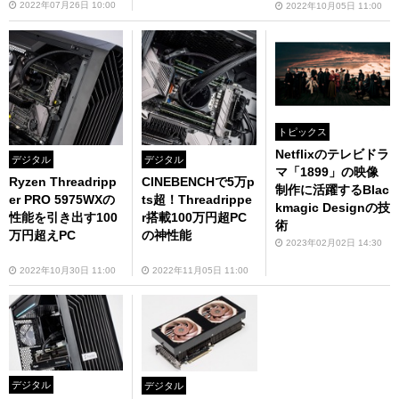
2022年07月26日 10:00
2022年10月05日 11:00
トピックス
Netflixのテレビドラ
デジタル
デジタル
マ「1899」の映像
Ryzen Threadripp
CINEBENCHで5万p
制作に活躍するBlac
er PRO 5975WXの
ts超！Threadrippe
kmagic Designの技
性能を引き出す100
r搭載100万円超PC
術
万円超えPC
の神性能
2023年02月02日 14:30
2022年10月30日 11:00
2022年11月05日 11:00
デジタル
デジタル