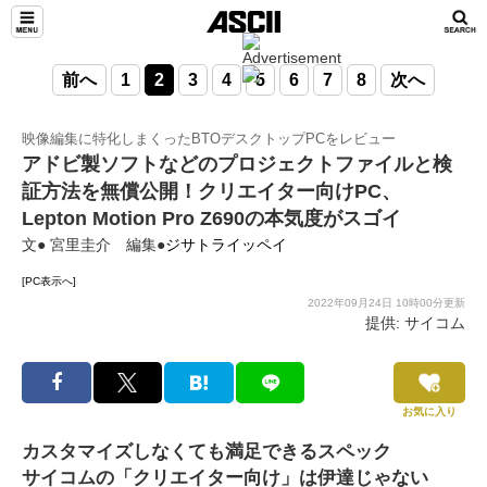
前へ
1
2
3
4
5
6
7
8
次へ
映像編集に特化しまくったBTOデスクトップPCをレビュー
アドビ製ソフトなどのプロジェクトファイルと検
証方法を無償公開！クリエイター向けPC、
Lepton Motion Pro Z690の本気度がスゴイ
文● 宮里圭介 編集●
ジサトライッペイ
[PC表示へ]
2022年09月24日 10時00分更新
提供: サイコム
お気に入り
カスタマイズしなくても満足できるスペック
サイコムの「クリエイター向け」は伊達じゃない