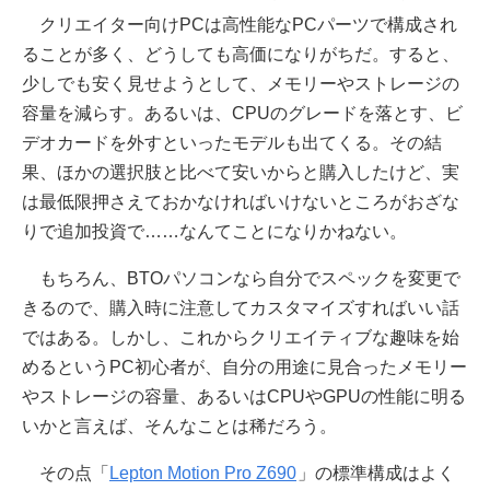
クリエイター向けPCは高性能なPCパーツで構成され
ることが多く、どうしても高価になりがちだ。すると、
少しでも安く見せようとして、メモリーやストレージの
容量を減らす。あるいは、CPUのグレードを落とす、ビ
デオカードを外すといったモデルも出てくる。その結
果、ほかの選択肢と比べて安いからと購入したけど、実
は最低限押さえておかなければいけないところがおざな
りで追加投資で……なんてことになりかねない。
もちろん、BTOパソコンなら自分でスペックを変更で
きるので、購入時に注意してカスタマイズすればいい話
ではある。しかし、これからクリエイティブな趣味を始
めるというPC初心者が、自分の用途に見合ったメモリー
やストレージの容量、あるいはCPUやGPUの性能に明る
いかと言えば、そんなことは稀だろう。
その点「
Lepton Motion Pro Z690
」の標準構成はよく