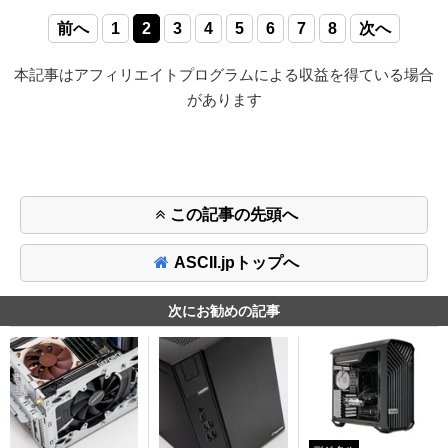
前へ
1
2
3
4
5
6
7
8
次へ
本記事はアフィリエイトプログラムによる収益を得ている場合
があります
この記事の先頭へ
ASCII.jpトップへ
次にお勧めの記事