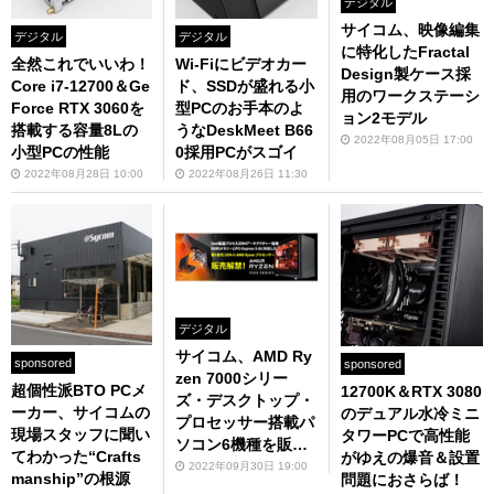
デジタル
サイコム、映像編集
デジタル
デジタル
に特化したFractal
全然これでいいわ！
Wi-Fiにビデオカー
Design製ケース採
Core i7-12700＆Ge
ド、SSDが盛れる小
用のワークステーシ
Force RTX 3060を
型PCのお手本のよ
ョン2モデル
搭載する容量8Lの
うなDeskMeet B66
2022年08月05日 17:00
小型PCの性能
0採用PCがスゴイ
2022年08月28日 10:00
2022年08月26日 11:30
デジタル
サイコム、AMD Ry
sponsored
sponsored
zen 7000シリー
超個性派BTO PCメ
12700K＆RTX 3080
ズ・デスクトップ・
ーカー、サイコムの
のデュアル水冷ミニ
プロセッサー搭載パ
現場スタッフに聞い
タワーPCで高性能
ソコン6機種を販売
てわかった“Crafts
がゆえの爆音＆設置
開始
2022年09月30日 19:00
manship”の根源
問題におさらば！