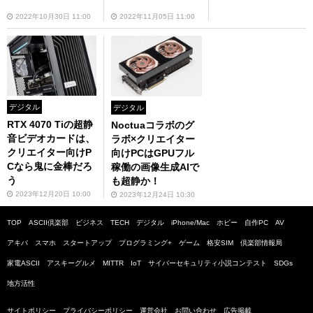
2022年10月30日 11:00
2022年11月05日 11:00
デジタル
デジタル
RTX 4070 Tiの超静
Noctuaコラボのグ
音ビデオカードは、
ラボ×クリエイター
クリエイター向けP
向けPCはGPUフル
Cなら鬼に金棒だろ
稼働の画像生成AIで
う
も超静か！
2023年12月20日 10:00
2023年12月24日 10:30
TOP
ASCII倶楽部
ビジネス
TECH
デジタル
iPhone/Mac
ホビー
自作PC
AV
アキバ
スマホ
スタートアップ
プログラミング+
ゲーム
格安SIM
倶楽部情報局
家電ASCII
アスキーグルメ
MITTR
IoT
サイバーセキュリティ小説コンテスト
SDGs
地方活性
サイトポリシー
プライバシーポリシー
運営会社
お問い合わせ
広告掲載