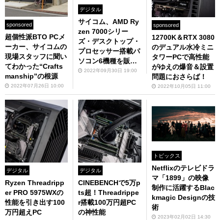
デジタル
サイコム、AMD Ry
sponsored
sponsored
zen 7000シリー
超個性派BTO PCメ
12700K＆RTX 3080
ズ・デスクトップ・
ーカー、サイコムの
のデュアル水冷ミニ
プロセッサー搭載パ
現場スタッフに聞い
タワーPCで高性能
ソコン6機種を販売
てわかった“Crafts
がゆえの爆音＆設置
開始
2022年09月30日 19:00
manship”の根源
問題におさらば！
2022年07月26日 10:00
2022年10月05日 11:00
トピックス
Netflixのテレビドラ
デジタル
デジタル
マ「1899」の映像
Ryzen Threadripp
CINEBENCHで5万p
制作に活躍するBlac
er PRO 5975WXの
ts超！Threadrippe
kmagic Designの技
性能を引き出す100
r搭載100万円超PC
術
万円超えPC
の神性能
2023年02月02日 14:30