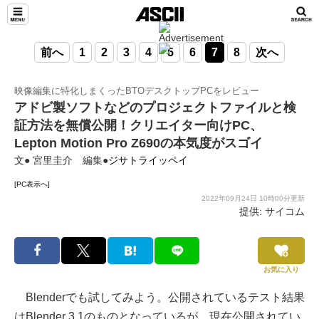
前へ
1
2
3
4
5
6
7
8
次へ
映像編集に特化しまくったBTOデスクトップPCをレビュー
アドビ製ソフトなどのプロジェクトファイルと検
証方法を無償公開！クリエイター向けPC、
Lepton Motion Pro Z690の本気度がスゴイ
文● 宮里圭介 編集●
ジサトライッペイ
[PC表示へ]
2022年09月24日 10時00分更新
提供: サイコム
お気に入り
Blenderでも試してみよう。公開されているテスト結果
はBlender 3.1のものとなっているが、現在公開されてい