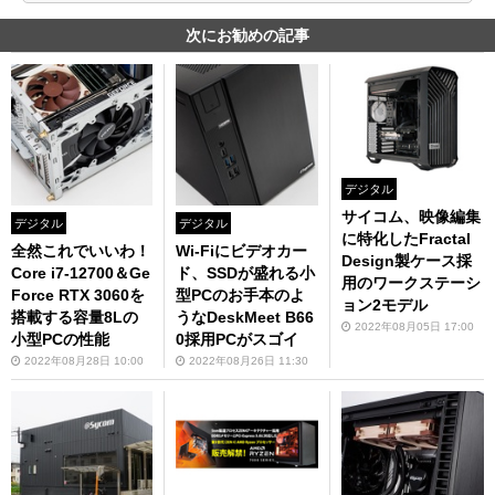
次にお勧めの記事
デジタル
サイコム、映像編集
デジタル
デジタル
に特化したFractal
全然これでいいわ！
Wi-Fiにビデオカー
Design製ケース採
Core i7-12700＆Ge
ド、SSDが盛れる小
用のワークステーシ
Force RTX 3060を
型PCのお手本のよ
ョン2モデル
搭載する容量8Lの
うなDeskMeet B66
2022年08月05日 17:00
小型PCの性能
0採用PCがスゴイ
2022年08月28日 10:00
2022年08月26日 11:30