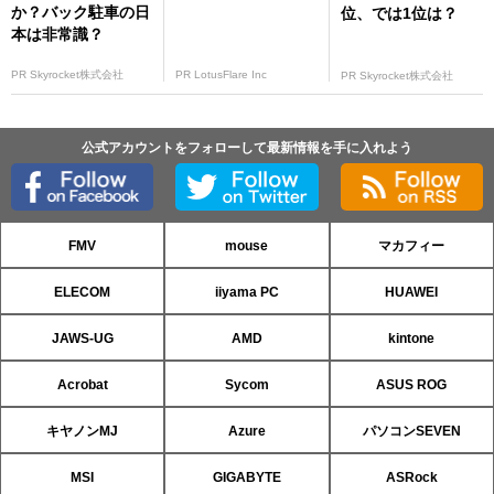
か？バック駐車の日
位、では1位は？
本は非常識？
PR Skyrocket株式会社
PR LotusFlare Inc
PR Skyrocket株式会社
公式アカウントをフォローして最新情報を手に入れよう
FMV
mouse
マカフィー
ELECOM
iiyama PC
HUAWEI
JAWS-UG
AMD
kintone
Acrobat
Sycom
ASUS ROG
キヤノンMJ
Azure
パソコンSEVEN
MSI
GIGABYTE
ASRock