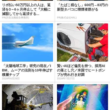
リボ払い50万円以上の人は、返
「たばこ税なし」600円→83円の
済を3～6ヶ月停止して『大幅に
新型タバコに喫煙者群がる
減額してから返済する...
PR(渋谷法務総合事務所)
PR(株式会社HAL)
「太陽地球工学」研究の現在／I
賢いAIほど偏見を持つ、採用AI
BM、ムーアの法則を10年伸ばす
の落とし穴／米国でヒートポン
積層チップ
プが売れ行き好調
2026年6月29日
2026年7月27日