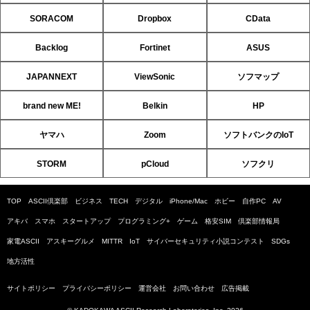
SORACOM
Dropbox
CData
Backlog
Fortinet
ASUS
JAPANNEXT
ViewSonic
ソフマップ
brand new ME!
Belkin
HP
ヤマハ
Zoom
ソフトバンクのIoT
STORM
pCloud
ソフクリ
TOP
ASCII倶楽部
ビジネス
TECH
デジタル
iPhone/Mac
ホビー
自作PC
AV
アキバ
スマホ
スタートアップ
プログラミング+
ゲーム
格安SIM
倶楽部情報局
家電ASCII
アスキーグルメ
MITTR
IoT
サイバーセキュリティ小説コンテスト
SDGs
地方活性
サイトポリシー
プライバシーポリシー
運営会社
お問い合わせ
広告掲載