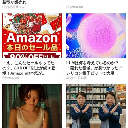
新型が爆売れ
PR(株式会社HAL)
PR(Amazon)
「え、こんなセールやってた
LLMは何を考えているのか？
の？」80％OFF以上が続々登
「隠れた領域」が見つかった／
場！Amazonの本気が...
シリコン量子ビットで大規...
PR(Amazon)
2026年7月21日