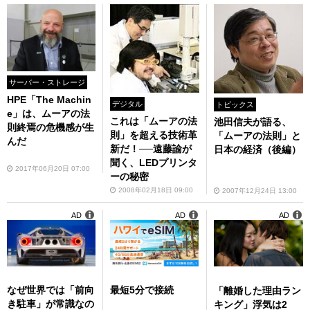
サーバー・ストレージ
HPE「The Machin
デジタル
トピックス
e」は、ムーアの法
これは「ムーアの法
池田信夫が語る、
則終焉の危機感が生
則」を超える技術革
「ムーアの法則」と
んだ
新だ！──遠藤諭が
日本の経済（後編）
聞く、LEDプリンタ
2017年06月20日 07:00
ーの秘密
2008年02月18日 09:00
2007年12月24日 13:00
AD
AD
AD
なぜ世界では「前向
最短5分で接続
「離婚した理由ラン
き駐車」が常識なの
キング」浮気は2