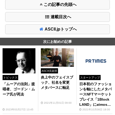
この記事の先頭へ
連載目次へ
ASCII.jpトップへ
次にお勧めの記事
ASCII倶楽部
炎上中のフェイスブ
スタートアップ
トピックス
ック、社名を変更
日本初のファッショ
「ムーアの法則」提
メタバースに軸足
ンを軸にしたメタバ
唱者、ゴードン・ム
ースNFTマーケット
ーア氏が死去
プレイス「1Block
2021年11月01日 09:00
LAND」にatmosと
のコラボ バーチャ
2021年10月08日 18:00
2023年03月27日 13:45
ルスニーカーを発売