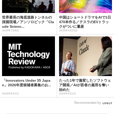
世界最長の海底道路トンネルの
中国はショートドラマをAIで1日
採掘現場／アンソロピック「Cla
470本作る／テスラのEVトラッ
ude Scienc...
クがついに量産
2026年7月8日
2026年5月25日
「Innovators Under 35 Japa
たった1年で激変したソフトウェ
n」2026年度候補者募集のお...
ア開発／AIが若者の雇用を奪い
始めた
2026年6月1日
2026年6月1日
Recommended by