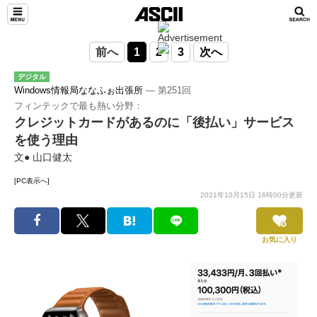
前へ
1
2
3
次へ
デジタル
Windows情報局ななふぉ出張所
― 第251回
フィンテックで最も熱い分野：
クレジットカードがあるのに「後払い」サービス
を使う理由
文● 山口健太
[PC表示へ]
2021年10月15日 16時00分更新
お気に入り