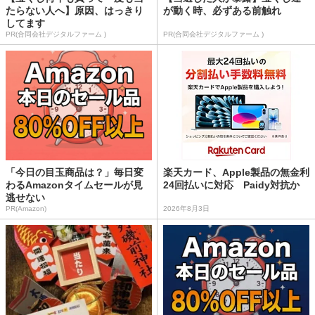
たらない人へ】原因、はっきり
が動く時、必ずある前触れ
してます
PR(合同会社デジタルファーム )
PR(合同会社デジタルファーム )
「今日の目玉商品は？」毎日変
楽天カード、Apple製品の無金利
わるAmazonタイムセールが見
24回払いに対応 Paidy対抗か
逃せない
PR(Amazon)
2026年8月3日