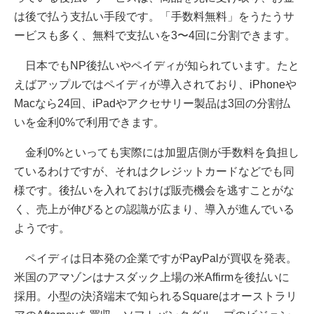
は後で払う支払い手段です。「手数料無料」をうたうサ
ービスも多く、無料で支払いを3〜4回に分割できます。
日本でもNP後払いやペイディが知られています。たと
えばアップルではペイディが導入されており、iPhoneや
Macなら24回、iPadやアクセサリー製品は3回の分割払
いを金利0%で利用できます。
金利0%といっても実際には加盟店側が手数料を負担し
ているわけですが、それはクレジットカードなどでも同
様です。後払いを入れておけば販売機会を逃すことがな
く、売上が伸びるとの認識が広まり、導入が進んでいる
ようです。
ペイディは日本発の企業ですがPayPalが買収を発表。
米国のアマゾンはナスダック上場の米Affirmを後払いに
採用。小型の決済端末で知られるSquareはオーストラリ