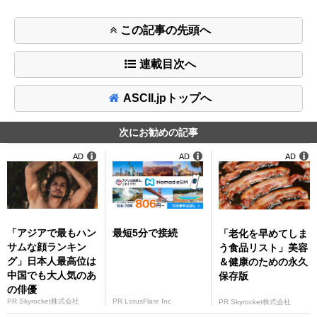
この記事の先頭へ
連載目次へ
ASCII.jpトップへ
次にお勧めの記事
AD
AD
AD
「アジアで最もハン
最短5分で接続
「老化を早めてしま
サムな顔ランキン
う食品リスト」美容
グ」日本人最高位は
＆健康のための永久
中国でも大人気のあ
保存版
の俳優
PR Skyrocket株式会社
PR LotusFlare Inc
PR Skyrocket株式会社