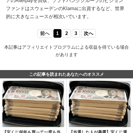
アのAfterpayを買収、ソフトバンクグループのビジョン
ファンドはスウェーデンのKlarnaに出資するなど、世界
的に大きなニュースが相次いでいます。
前へ
1
2
3
次へ
本記事はアフィリエイトプログラムによる収益を得ている場合
があります
この記事を読まれたあなたへのオススメ
【宝くじ何年も買って一度も当
【当選した人が暴露】宝くじ運