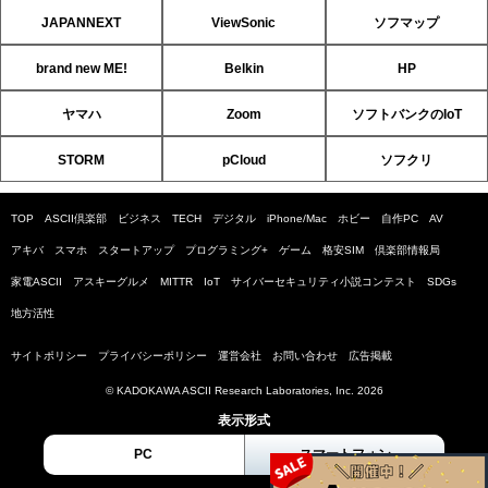
JAPANNEXT
ViewSonic
ソフマップ
brand new ME!
Belkin
HP
ヤマハ
Zoom
ソフトバンクのIoT
STORM
pCloud
ソフクリ
TOP
ASCII倶楽部
ビジネス
TECH
デジタル
iPhone/Mac
ホビー
自作PC
AV
アキバ
スマホ
スタートアップ
プログラミング+
ゲーム
格安SIM
倶楽部情報局
家電ASCII
アスキーグルメ
MITTR
IoT
サイバーセキュリティ小説コンテスト
SDGs
地方活性
サイトポリシー
プライバシーポリシー
運営会社
お問い合わせ
広告掲載
© KADOKAWA ASCII Research Laboratories, Inc. 2026
表示形式
PC
スマートフォン