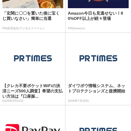
「玄関に〇〇を置いた後に宝く
Amazon今日も見逃せない！8
じ買いなさい」簡単に当選
0%OFF以上が続々登場
PR(合同会社デジタルファーム )
PR(Amazon)
【クレカ不要ポケットWiFiの決
ダイワボウ情報システム、ネッ
済ニーズ500人調査】希望の支払
トプロテクションズと提携開始
い方法は『口座振...
2026年5月22日
2026年7月30日