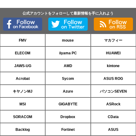
公式アカウントをフォローして最新情報を手に入れよう
FMV
mouse
マカフィー
ELECOM
iiyama PC
HUAWEI
JAWS-UG
AMD
kintone
Acrobat
Sycom
ASUS ROG
キヤノンMJ
Azure
パソコンSEVEN
MSI
GIGABYTE
ASRock
SORACOM
Dropbox
CData
Backlog
Fortinet
ASUS