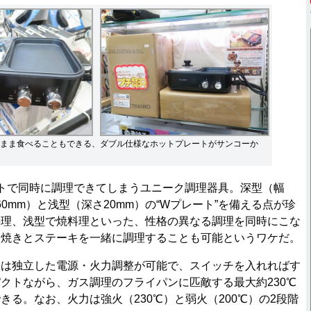
まま食べることもできる、ダブル仕様なホットプレートがサンコーか
トで同時に調理できてしまうユニーク調理器具。深型（幅
深さ60mm）と浅型（深さ20mm）の“Wプレート”を備える点が珍
料理、浅型で焼料理といった、性格の異なる調理を同時にこな
き焼きとステーキを一緒に調理することも可能というワケだ。
は独立した電源・火力調整が可能で、スイッチを入れればす
クトながら、ガス調理のフライパンに匹敵する最大約230℃
きる。なお、火力は強火（230℃）と弱火（200℃）の2段階