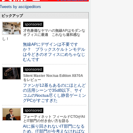
Tweets by asciijpeditors
ピックアップ
sponsored
才色兼備なヤマハの無線APはモダンな
オフィスに最適 これなら違和感な
し！
無線APにデザインは不要です
か？ ブラックスケルトンモデル
は今どきのオフィスにめちゃなじ
むんです
sponsored
Silent Master Noctua Edition X870A
をレビュー
ファンが12基もあるのにほとんど
の活用シーンで35dB以下、サイ
コムのNoctua尽くし静音ゲーミン
グPCがすごすぎた
sponsored
フォーティネット フィールドCTOがAI
とIT部門の付き合い方を語る
AIに振り回されないIT部門になる
ため、IT部門が今考えなければな