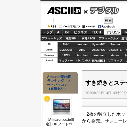
ASCII.jp
デジタル
トップ
AI
IoT
ビジネス
TECH
デジタル
i
アスキーキッズ
格安SIM
家電ASCII
アスキーグルメ
週刊
FMV
mouse
iiyamaPC
Sycom
PC
ELECOM
AMD
ASUS ROG
Digital
GIGABYTE
JAWS
Acrobat
kintone
Azure
Business
S
JAPANNEXT
マカフィー
キヤノンMJ
ソフマップ
Special
Amazon売れ筋
ランキング「ノ
すき焼きとステ
ートパソコン」
（在庫あり）
2020年08月13日 10時00
1
2枚の独立したホッ
【Amazon.co.jp限
から発売。サンコーレ
定】HP ノートパソ