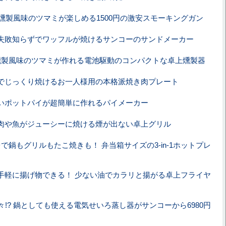
燻製風味のツマミが楽しめる1500円の激安スモーキングガン
失敗知らずでワッフルが焼けるサンコーのサンドメーカー
燻製風味のツマミが作れる電池駆動のコンパクトな卓上燻製器
でじっくり焼けるお一人様用の本格派焼き肉プレート
いポットパイが超簡単に作れるパイメーカー
肉や魚がジューシーに焼ける煙が出ない卓上グリル
台で鍋もグリルもたこ焼きも！ 弁当箱サイズの3-in-1ホットプレ
手軽に揚げ物できる！ 少ない油でカラリと揚がる卓上フライヤ
々!? 鍋としても使える電気せいろ蒸し器がサンコーから6980円