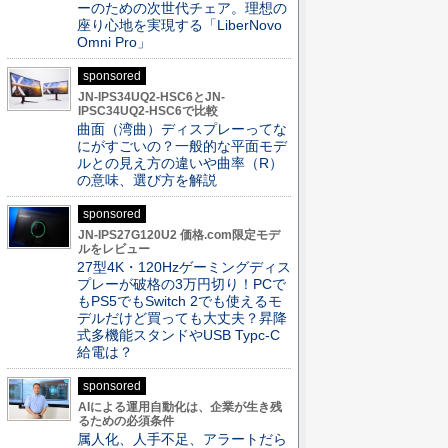
ーのための次世代チェア。理想の
座り心地を実現する「LiberNovo
Omni Pro」
sponsored
JN-IPS34UQ2-HSC6とJN-
IPSC34UQ2-HSC6で比較
曲面（湾曲）ディスプレーってな
にがすごいの？一般的な平面モデ
ルとの見え方の違いや曲率（R）
の意味、選び方を解説
sponsored
JN-IPS27G120U2 価格.com限定モデ
ルをレビュー
27型4K・120Hzゲーミングディス
プレーが破格の3万円切り！PCで
もPS5でもSwitch 2でも使えるモ
デルだけど買っても大丈夫？昇降
式多機能スタンドやUSB Typc-C
給電は？
sponsored
AIによる運用自動化は、企業が生き残
るための必須条件
属人化、人手不足、アラートだら