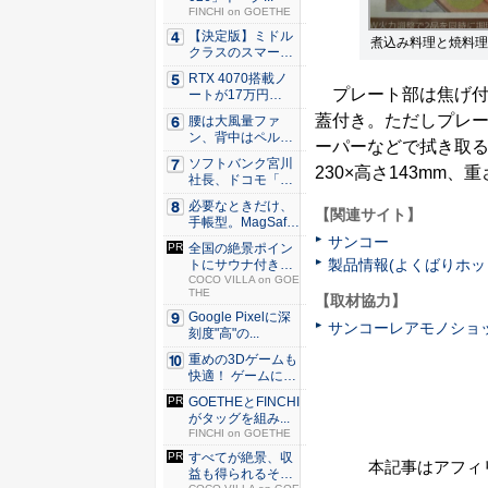
FINCHI on GOETHE
【決定版】ミドル
煮込み料理と焼料理
クラスのスマート
フォンの...
RTX 4070搭載ノ
プレート部は焦げ付
ートが17万円
台。...
蓋付き。ただしプレ
腰は大風量ファ
ン、背中はペルチ
ーパーなどで拭き取る
ェ冷却。ダ...
ソフトバンク宮川
230×高さ143mm、重
社長、ドコモ「ah
amo...
必要なときだけ、
【関連サイト】
手帳型。MagSaf
e・...
サンコー
全国の絶景ポイン
製品情報(よくばりホッ
トにサウナ付きの
シェア別...
COCO VILLA on GOE
THE
【取材協力】
Google Pixelに深
サンコーレアモノショ
刻度"高"の...
重めの3Dゲームも
快適！ ゲームに強
いH...
GOETHEとFINCHI
がタッグを組み...
FINCHI on GOETHE
すべてが絶景、収
本記事はアフィ
益も得られるその