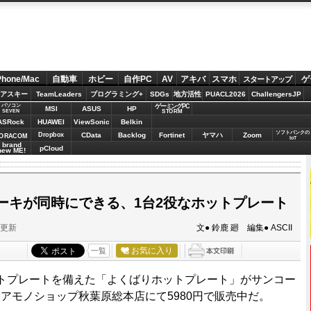
Phone/Mac
自動車
ホビー
自作PC
AV
アキバ
スマホ
ゲ
スタートアップ
アスキー
TeamLeaders
プログラミング+
SDGs
地方活性
PUACL2026
ChallengersJP
パソコン
ゲーミングPC
MSI
ASUS
HP
STORM
SEVEN
ASRock
HUAWEI
ViewSonic
Belkin
ソフトバンクの
Dropbox
CData
Backlog
Fortinet
ヤマハ
Zoom
ORACOM
IoT
brand
pCloud
new ME!
ーキが同時にできる、1台2役なホットプレート
分更新
文● 鈴鹿 廻 編集● ASCII
お気に入り
一覧
トプレートを備えた「よくばりホットプレート」がサンコー
アモノショップ秋葉原総本店にて5980円で販売中だ。