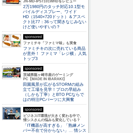
JN-MD-IPST101WHDをレビュー
2万1980円のタッチ対応10.1型モ
バイルディスプレー、ワイド
HD（1540×720ドット）＆アスペ
クト比77：36って聞きなじみない
けど使いやすいの？
sponsored
ファミチキ「ファミマ味」も実食
ファミチキの次に売れている商品
が意外！ ファミマ「レジ横」人気
トップ3
sponsored
茨城県龍ヶ崎市産のゲーミング
PC【MADE IN IBARAKI】
田園風景が広がるSTORMの組み
立て工場を見学！プロの早組み
（しかも丁寧）とBTO PCならで
はの特注PCパーツに大興奮
sponsored
ビジネスIT環境が大きく変わる中で、
情シスさんの悩みも変化している？
「IT機器が高すぎる」「熟練メン
バー不在で分からない」… 情シス