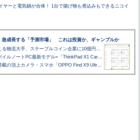
イヤーと電気鍋が合体！ 1台で揚げ物も煮込みもできるニコイ
、急成長する「予測市場」 これは投資か、ギャンブルか
アマゾン配送を支える物流大手、ステーブルコイン企業に10億円投資のワケ
あこがれの旗艦モバイルノートPC最新モデル=「ThinkPad X1 Carbon Gen 14 Aura Edition」実機レビュー
ハッセルブラッド搭載の頂上カメラ・スマホ「OPPO Find X9 Ultra」実写レビュー=プロが本気で徹底撮影しました!!