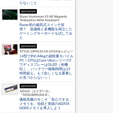
らないこと
sponsored
Razer Huntsman V3 HE Magnetic
Tenkeyless 8kHz Keyboard
Razer初の磁気式スイッチ採
用？ 低価格と多機能を両立した
ゲーミングキーボードを試してみ
た
sponsored
STYLE-14FH132-U5-UCSXをレビュー
14型で約0.84kgの超軽量モバイル
PC！CPUはCore Ultraシリーズ3
でディスプレーはOLED（有機
EL）、バッテリー駆動時間は13
時間超え。もう欲しくなる要素し
か見つからないッ！
sponsored
ADATA（エイデータ）
「AD5U480016G-D」
価格高騰の今こそ「安心できる」
メモリを。信頼と実績のADATA
DDR5メモリを導入しよう