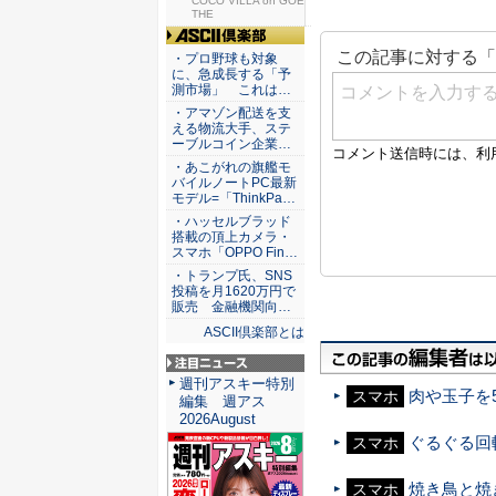
仕組みと...
COCO VILLA on GOE
THE
ASCII倶楽部
・プロ野球も対象
に、急成長する「予
測市場」 これは…
・アマゾン配送を支
える物流大手、ステ
ーブルコイン企業…
・あこがれの旗艦モ
バイルノートPC最新
モデル=「ThinkPa…
・ハッセルブラッド
搭載の頂上カメラ・
スマホ「OPPO Fin…
・トランプ氏、SNS
投稿を月1620万円で
販売 金融機関向…
ASCII倶楽部とは
注目ニュース
週刊アスキー特別
肉や玉子を
スマホ
編集 週アス
2026August
ぐるぐる回
スマホ
焼き鳥と焼
スマホ