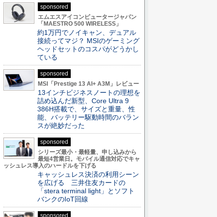
sponsored
エムエスアイコンピュータージャパン
「MAESTRO 500 WIRELESS」
約1万円でノイキャン、デュアル
接続ってマジ？ MSIのゲーミング
ヘッドセットのコスパがどうかし
ている
sponsored
MSI「Prestige 13 AI+ A3M」レビュー
13インチビジネスノートの理想を
詰め込んだ新型、Core Ultra 9
386H搭載で、サイズと重量、性
能、バッテリー駆動時間のバラン
スが絶妙だった
sponsored
シリーズ最小・最軽量、申し込みから
最短4営業日。モバイル通信対応でキャ
ッシュレス導入のハードルを下げる
キャッシュレス決済の利用シーン
を広げる 三井住友カードの
「stera terminal light」とソフト
バンクのIoT回線
sponsored