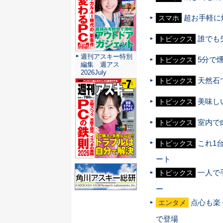
超お手軽に
スマホ
誰でも
トピックス
週刊アスキー特別
5分で
トピックス
編集 週アス
2026July
天然石
トピックス
美味し
トピックス
室内で
トピックス
これ1
トピックス
ート
一人で
トピックス
ー
点心も楽
エンタメ
で登場