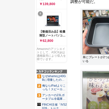
ー 83K9003JJP ノー
調整が可能だ。
ソコン Vivobook 15
￥139,800
トPC
M1502NAQ 15.6イ
ンチ AMD Ryzen 7
5
170 メモリ16GB
SSD 512GB
Microsoft 365
Personal (24か月版)
搭載 Windows 11 重
【整備済み品】軽量
量1.7kg Wi-Fi 6E ク
薄型ノートパソコン
ワイエットブルー
dynabook G83 ■
￥62,800
M1502NAQ-
13.3型
R7165BUWS
FHD(1920x1080) -
Amazonのアソシエイ
高性能第11世代Core
トとして、ASCII.jpは
i5-1135G7 - メモリ
適格販売により収入を
単にプレートが2つ
16GB - SSD 256GB
得ています。
いる
- Webカメラ -
WiFi&Bluetooth -
USB Type-C - MS
Office 2021 - Win11
なぜahamoは40G
搭載
Bに増量したの
か ...
俺ならiPadよりこ
っち！スピーカー
9個...
アンカーの23Lポ
ータブル冷蔵庫が
Ama...
FINCHI主催「IVS2
026」トーク...