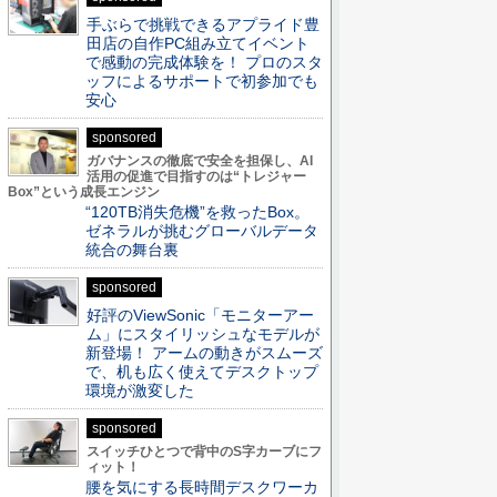
手ぶらで挑戦できるアプライド豊
田店の自作PC組み立てイベント
で感動の完成体験を！ プロのスタ
ッフによるサポートで初参加でも
安心
sponsored
ガバナンスの徹底で安全を担保し、AI
活用の促進で目指すのは“トレジャー
Box”という成長エンジン
“120TB消失危機”を救ったBox。
ゼネラルが挑むグローバルデータ
統合の舞台裏
sponsored
好評のViewSonic「モニターアー
ム」にスタイリッシュなモデルが
新登場！ アームの動きがスムーズ
で、机も広く使えてデスクトップ
環境が激変した
sponsored
スイッチひとつで背中のS字カーブにフ
ィット！
腰を気にする長時間デスクワーカ