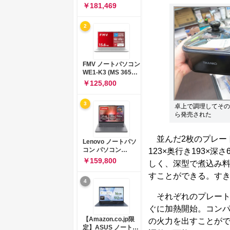
コン 15-fd 15.6イン
￥181,469
チ インテル Core 5
120U メモリ16GB
2
SSD512GB
Windows 11
Microsoft Office
2024搭載 WPS
Office搭載 カメラシ
FMV ノートパソコン
ャッター 指紋認証 薄
WE1-K3 (MS 365
型 Copilotキー搭載
Personal/Copilotキ
￥125,800
ナチュラルシルバー
ー搭載/Win 11/15.6
(BJ0M5PA-AAAI)
型/Core
3
i5/16GB/SSD
卓上で調理してその
512GB/ホワイト)
ら発売された
FMVWK3E15W_AZ
並んだ2枚のプレー
Lenovo ノートパソ
コン パソコン
123×奥行き193×
IdeaPad Slim 3 14.0
￥159,800
しく、深型で煮込み
インチ AMD
Ryzen™ 5 8640HS
すことができる。す
4
メモリ16GB
SSD512GB
それぞれのプレート
Microsoft 365 試用
版 Windows11 バッ
ぐに加熱開始。コンパ
テリー駆動12.6時間
【Amazon.co.jp限
の火力を出すことがで
重量1.39kg ルナグレ
定】ASUS ノートパ