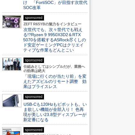
け 「FortiSOC」が目指す次世代
SOC改革
sponsored
ZEFT R65YBの魅力をインタビュー
次世代でも、次々世代でも戦え
る!?Ryzen 9 9950X3D2＆RTX
5070を搭載するASRock尽くしの
ド安定ゲーミングPCはクリエイ
ティブな作業もどんとこい
sponsored
仕組みとしてはシンプルだが、業務へ
の効果は絶大
「現場に行くのが当たり前」を変
えたアズビルのリモート調整 効
果はプライスレス
sponsored
USB-Cも120Hzもピボットも。い
ま欲しい機能が全部入り！ 色再
現が美しい23.8型ディスプレーが
新定番になる
sponsored