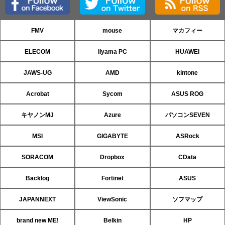
FMV
mouse
マカフィー
ELECOM
iiyama PC
HUAWEI
JAWS-UG
AMD
kintone
Acrobat
Sycom
ASUS ROG
キヤノンMJ
Azure
パソコンSEVEN
MSI
GIGABYTE
ASRock
SORACOM
Dropbox
CData
Backlog
Fortinet
ASUS
JAPANNEXT
ViewSonic
ソフマップ
brand new ME!
Belkin
HP