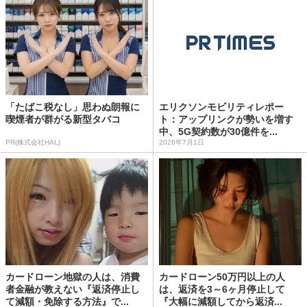
「たばこ税なし」思わぬ朗報に
エリクソンモビリティレポー
喫煙者が群がる新型タバコ
ト：アップリンクが勢いを増す
中、5G契約数が30億件を...
PR(株式会社HAL)
2026年7月1日
カードローン地獄の人は、消費
カードローン50万円以上の人
者金融が教えない『返済停止し
は、返済を3～6ヶ月停止して
て減額・免除する方法』で...
『大幅に減額してから返済...