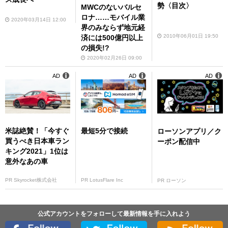
勢〈目次〉
MWCのないバルセ
ロナ……モバイル業
2020年03月14日 12:00
界のみならず地元経
2010年06月01日 19:50
済には500億円以上
の損失!?
2020年02月26日 09:00
AD
AD
AD
米誌絶賛！「今すぐ
最短5分で接続
ローソンアプリ／ク
買うべき日本車ラン
ーポン配信中
キング2021」1位は
意外なあの車
PR Skyrocket株式会社
PR LotusFlare Inc
PR ローソン
公式アカウントをフォローして最新情報を手に入れよう