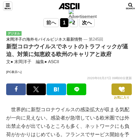
前へ
1
2
次へ
デジタル
末岡洋子の海外モバイルビジネス最新情勢
― 第245回
新型コロナウイルスでネットのトラフィックが逼
迫、対策に知恵絞る欧州のキャリアと政府
文● 末岡洋子 編集● ASCII
[PC表示へ]
2020年03月27日 09時00分更新
お気に入り
世界的に新型コロナウイルスの感染拡大が収まる気配
が一向に見えない。感染者が急増している欧米圏では外
出禁止令が出ているところも多く、ネットワークにも負
荷がかかりはじめている。フランスでサービス開始を予