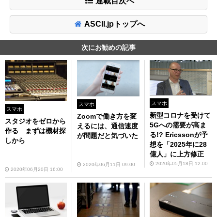
連載目次へ
ASCII.jpトップへ
次にお勧めの記事
スマホ
スマホ
スマホ
新型コロナを受けて
Zoomで働き方を変
スタジオをゼロから
5Gへの需要が高ま
えるには、通信速度
作る まずは機材探
る!? Ericssonが予
が問題だと気づいた
しから
想を「2025年に28
億人」に上方修正
2020年05月18日 12:00
2020年06月11日 09:00
2020年06月20日 16:00