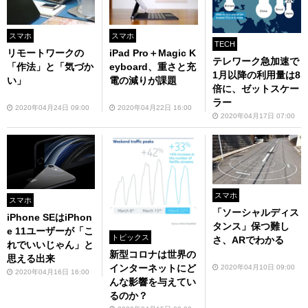
スマホ
スマホ
TECH
リモートワークの
iPad Pro＋Magic K
テレワーク急加速で
「作法」と「気づか
eyboard、重さと充
1月以降の利用量は8
い」
電の減りが課題
倍に、ゼットスケー
ラー
2020年04月24日 09:00
2020年04月22日 16:00
2020年04月17日 07:00
スマホ
スマホ
「ソーシャルディス
iPhone SEはiPhon
タンス」保つ難し
e 11ユーザーが「こ
トピックス
さ、ARでわかる
れでいいじゃん」と
新型コロナは世界の
思える出来
インターネットにど
2020年04月10日 09:00
2020年04月16日 16:00
んな影響を与えてい
るのか？