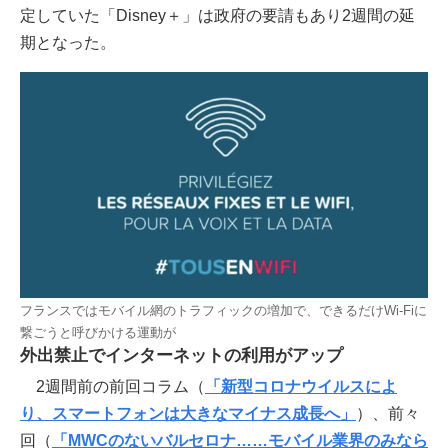
定していた「Disney＋」は政府の要請もあり2週間の延
期となった。
フランスではモバイル網のトラフィックの増加で、できるだけWi-Fiに
繋ごうと呼びかける運動が
外出禁止でインターネットの利用がアップ
2週間前の前回コラム（
「新型コロナウイルスによ
り、スマートフォンは大きなマイナス成長へ」
）、前々
回（
「MWCのないバルセロナ……モバイル業界のみなら