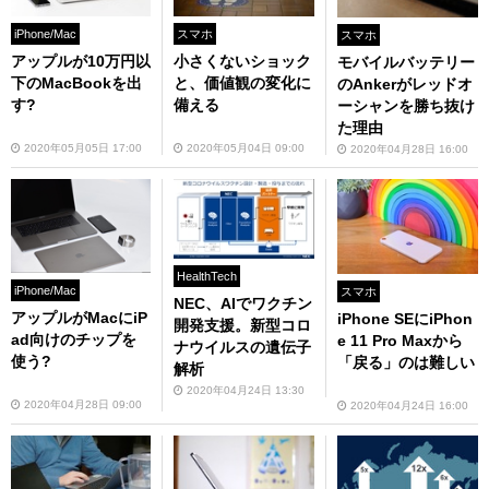
iPhone/Mac
スマホ
スマホ
アップルが10万円以
小さくないショック
モバイルバッテリー
下のMacBookを出
と、価値観の変化に
のAnkerがレッドオ
す?
備える
ーシャンを勝ち抜け
た理由
2020年05月05日 17:00
2020年05月04日 09:00
2020年04月28日 16:00
HealthTech
iPhone/Mac
スマホ
NEC、AIでワクチン
アップルがMacにiP
iPhone SEにiPhon
開発支援。新型コロ
ad向けのチップを
e 11 Pro Maxから
ナウイルスの遺伝子
使う?
「戻る」のは難しい
解析
2020年04月24日 13:30
2020年04月28日 09:00
2020年04月24日 16:00