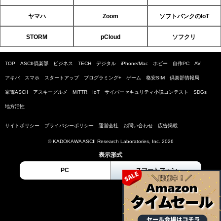
ヤマハ
Zoom
ソフトバンクのIoT
STORM
pCloud
ソフクリ
TOP
ASCII倶楽部
ビジネス
TECH
デジタル
iPhone/Mac
ホビー
自作PC
AV
アキバ
スマホ
スタートアップ
プログラミング+
ゲーム
格安SIM
倶楽部情報局
家電ASCII
アスキーグルメ
MITTR
IoT
サイバーセキュリティ小説コンテスト
SDGs
地方活性
サイトポリシー
プライバシーポリシー
運営会社
お問い合わせ
広告掲載
© KADOKAWA ASCII Research Laboratories, Inc. 2026
表示形式
PC
スマートフォン