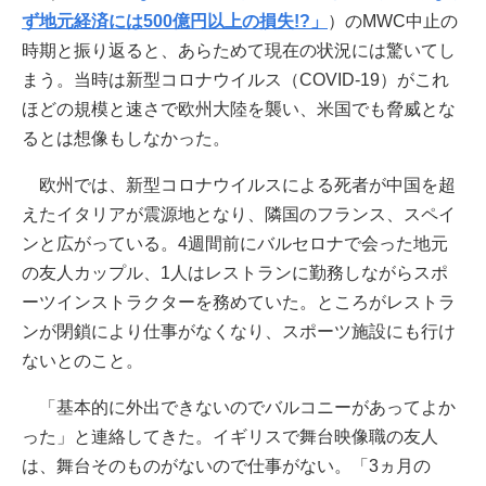
ず地元経済には500億円以上の損失!?」
）のMWC中止の
時期と振り返ると、あらためて現在の状況には驚いてし
まう。当時は新型コロナウイルス（COVID-19）がこれ
ほどの規模と速さで欧州大陸を襲い、米国でも脅威とな
るとは想像もしなかった。
欧州では、新型コロナウイルスによる死者が中国を超
えたイタリアが震源地となり、隣国のフランス、スペイ
ンと広がっている。4週間前にバルセロナで会った地元
の友人カップル、1人はレストランに勤務しながらスポ
ーツインストラクターを務めていた。ところがレストラ
ンが閉鎖により仕事がなくなり、スポーツ施設にも行け
ないとのこと。
「基本的に外出できないのでバルコニーがあってよか
った」と連絡してきた。イギリスで舞台映像職の友人
は、舞台そのものがないので仕事がない。「3ヵ月の