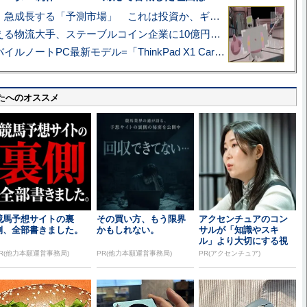
プロ野球も対象に、急成長する「予測市場」 これは投資か、ギャンブルか
アマゾン配送を支える物流大手、ステーブルコイン企業に10億円投資のワケ
あこがれの旗艦モバイルノートPC最新モデル=「ThinkPad X1 Carbon Gen 14 Aura Edition」実機レビュー
たへのオススメ
競馬予想サイトの裏
その買い方、もう限界
アクセンチュアのコン
側、全部書きました。
かもしれない。
サルが「知識やスキ
ル」より大切にする視
点
R(他力本願運営事務局)
PR(他力本願運営事務局)
PR(アクセンチュア)