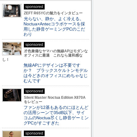
sponsored
ZEFT R65YCの魅力をインタビュー
光らない、静か、よく冷える。
Noctua×Antecコラボケースを採
用した静音ゲーミングPCのこだ
わり
sponsored
才色兼備なヤマハの無線APはモダンな
オフィスに最適 これなら違和感な
し！
無線APにデザインは不要です
か？ ブラックスケルトンモデル
は今どきのオフィスにめちゃなじ
むんです
sponsored
Silent Master Noctua Edition X870A
をレビュー
ファンが12基もあるのにほとんど
の活用シーンで35dB以下、サイ
コムのNoctua尽くし静音ゲーミン
グPCがすごすぎた
sponsored