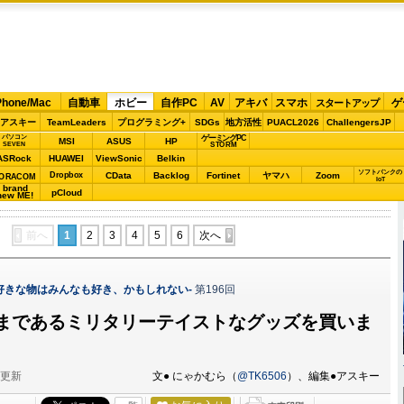
Phone/Mac
自動車
ホビー
自作PC
AV
アキバ
スマホ
ゲ
スタートアップ
アスキー
TeamLeaders
プログラミング+
SDGs
地方活性
PUACL2026
ChallengersJP
パソコン
ゲーミングPC
MSI
ASUS
HP
STORM
SEVEN
ASRock
HUAWEI
ViewSonic
Belkin
ソフトバンクの
Dropbox
CData
Backlog
Fortinet
ヤマハ
Zoom
ORACOM
IoT
brand
pCloud
new ME!
前へ
1
2
3
4
5
6
次へ
好きな物はみんなも好き、かもしれない-
第196回
まであるミリタリーテイストなグッズを買いま
分更新
文● にゃかむら（
@TK6506
）、編集●アスキー