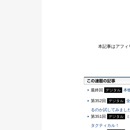
本記事はアフィ
最終回
本
デジタル
第352回
デジタル
るのか試してみまし
第351回
デジタル
タクティカル！