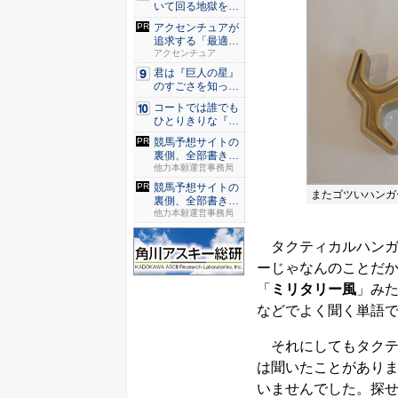
いて回る地獄を描
く『二階...
アクセンチュアが
追求する「最適な
ユーザー...
アクセンチュア
君は『巨人の星』
のすごさを知って
いるか？...
コートでは誰でも
ひとりきりな『エ
ースをね...
競馬予想サイトの
裏側、全部書きま
した。 ...
他力本願運営事務局
競馬予想サイトの
またゴツいハンガ
裏側、全部書きま
した。 ...
他力本願運営事務局
タクティカルハンガ
ーじゃなんのことだ
「
ミリタリー風
」み
などでよく聞く単語
それにしてもタクテ
は聞いたことがあり
いませんでした。探