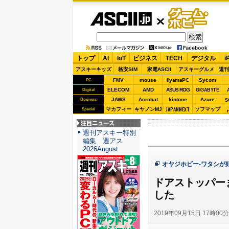
ASCII.jp
ゲーム・
ホビー
トップ
AI
IoT
ビジネス
TECH
デジタル
i
アスキーキッズ
格安SIM
家電ASCII
アスキーグルメ
週刊
FMV
mouse
iiyamaPC
Sycom
PC
ELECOM
AMD
ASUS ROG
Digital
GIGABYTE
JAWS
Acrobat
kintone
Azure
Business
S
JAPANNEXT
マカフィー
キヤノンMJ
ソフマップ
Special
注目ニュース
週刊アスキー特別
編集 週アス
2026August
オヤジホビー-ワタシが
ドアストッパー
した
2019年09月15日 17時00