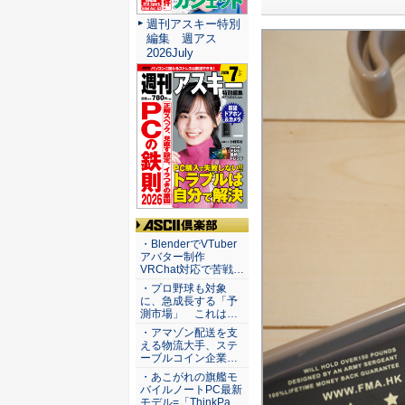
週刊アスキー特別
編集 週アス
2026July
ASCII倶楽部
・BlenderでVTuber
アバター制作
VRChat対応で苦戦…
・プロ野球も対象
に、急成長する「予
測市場」 これは…
・アマゾン配送を支
える物流大手、ステ
ーブルコイン企業…
・あこがれの旗艦モ
バイルノートPC最新
モデル=「ThinkPa…