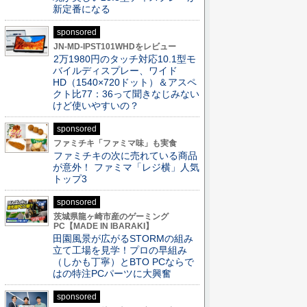
新定番になる
sponsored
JN-MD-IPST101WHDをレビュー
2万1980円のタッチ対応10.1型モ
バイルディスプレー、ワイド
HD（1540×720ドット）＆アスペ
クト比77：36って聞きなじみない
けど使いやすいの？
sponsored
ファミチキ「ファミマ味」も実食
ファミチキの次に売れている商品
が意外！ ファミマ「レジ横」人気
トップ3
sponsored
茨城県龍ヶ崎市産のゲーミング
PC【MADE IN IBARAKI】
田園風景が広がるSTORMの組み
立て工場を見学！プロの早組み
（しかも丁寧）とBTO PCならで
はの特注PCパーツに大興奮
sponsored