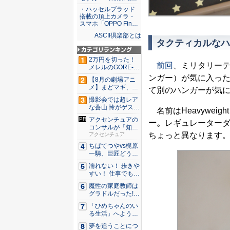
・ハッセルブラッド
搭載の頂上カメラ・
スマホ「OPPO Fin…
ASCII倶楽部とは
タクティカルなハ
2万円を切った！
前回
、ミリタリーテイス
メレルのGORE-T
E...
ンガー）が気に入っ
【8月の劇場アニ
メ】まどマギ、13
て別のハンガーが気
年ぶり...
撮影会では超レア
な蒼山 怜がゲスト
名前はHeavyweight T
登場！...
アクセンチュアの
ー。
レギュレーターダ
コンサルが「知識
ちょっと異なります
やスキル...
アクセンチュア
ちばてつやvs梶原
一騎、巨匠どうし
のガチ...
濡れない！ 歩きや
すい！ 仕事でも履
ける...
魔性の家庭教師は
グラドルだった!?
村雨...
「ひめちゃんのい
る生活」へようこ
そ！ 「...
夢を追うことにつ