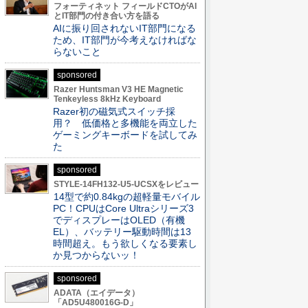
フォーティネット フィールドCTOがAI
とIT部門の付き合い方を語る
AIに振り回されないIT部門になる
ため、IT部門が今考えなければな
らないこと
sponsored
Razer Huntsman V3 HE Magnetic
Tenkeyless 8kHz Keyboard
Razer初の磁気式スイッチ採
用？ 低価格と多機能を両立した
ゲーミングキーボードを試してみ
た
sponsored
STYLE-14FH132-U5-UCSXをレビュー
14型で約0.84kgの超軽量モバイル
PC！CPUはCore Ultraシリーズ3
でディスプレーはOLED（有機
EL）、バッテリー駆動時間は13
時間超え。もう欲しくなる要素し
か見つからないッ！
sponsored
ADATA（エイデータ）
「AD5U480016G-D」