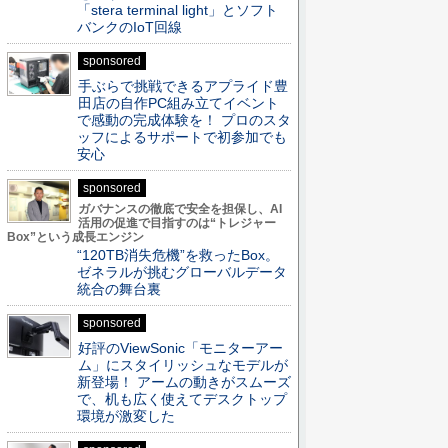
「stera terminal light」とソフト
バンクのIoT回線
sponsored
手ぶらで挑戦できるアプライド豊
田店の自作PC組み立てイベント
で感動の完成体験を！ プロのスタ
ッフによるサポートで初参加でも
安心
sponsored
ガバナンスの徹底で安全を担保し、AI
活用の促進で目指すのは“トレジャー
Box”という成長エンジン
“120TB消失危機”を救ったBox。
ゼネラルが挑むグローバルデータ
統合の舞台裏
sponsored
好評のViewSonic「モニターアー
ム」にスタイリッシュなモデルが
新登場！ アームの動きがスムーズ
で、机も広く使えてデスクトップ
環境が激変した