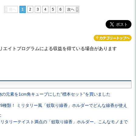
前へ
1
2
3
4
5
6
次へ
リエイトプログラムによる収益を得ている場合があります
物の元素を1cm角キューブにした”標本セット”を買いました
全9種類！ ミリタリー風「蚊取り線香」ホルダーでどんな線香が使え
た
ミリタリーテイスト満点の「蚊取り線香」ホルダー、こんなモノまで