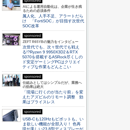
sponsored
AIによる運用自動化は、企業が生き残
るための必須条件
属人化、人手不足、アラートだら
け 「FortiSOC」が目指す次世代
SOC改革
sponsored
ZEFT R65YBの魅力をインタビュー
次世代でも、次々世代でも戦え
る!?Ryzen 9 9950X3D2＆RTX
5070を搭載するASRock尽くしの
ド安定ゲーミングPCはクリエイ
ティブな作業もどんとこい
sponsored
仕組みとしてはシンプルだが、業務へ
の効果は絶大
「現場に行くのが当たり前」を変
えたアズビルのリモート調整 効
果はプライスレス
sponsored
USB-Cも120Hzもピボットも。い
ま欲しい機能が全部入り！ 色再
現が美しい23.8型ディスプレーが