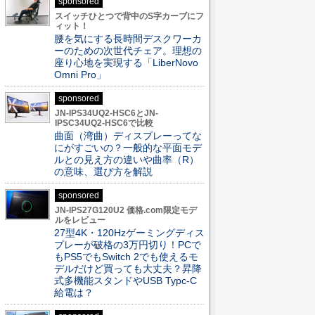
sponsored
スイッチひとつで背中のS字カーブにフ
ィット！
腰を気にする長時間デスクワーカ
ーのための次世代チェア。理想の
座り心地を実現する「LiberNovo
Omni Pro」
sponsored
JN-IPS34UQ2-HSC6とJN-
IPSC34UQ2-HSC6で比較
曲面（湾曲）ディスプレーってな
にがすごいの？一般的な平面モデ
ルとの見え方の違いや曲率（R）
の意味、選び方を解説
sponsored
JN-IPS27G120U2 価格.com限定モデ
ルをレビュー
27型4K・120Hzゲーミングディス
プレーが破格の3万円切り！PCで
もPS5でもSwitch 2でも使えるモ
デルだけど買っても大丈夫？昇降
式多機能スタンドやUSB Typc-C
給電は？