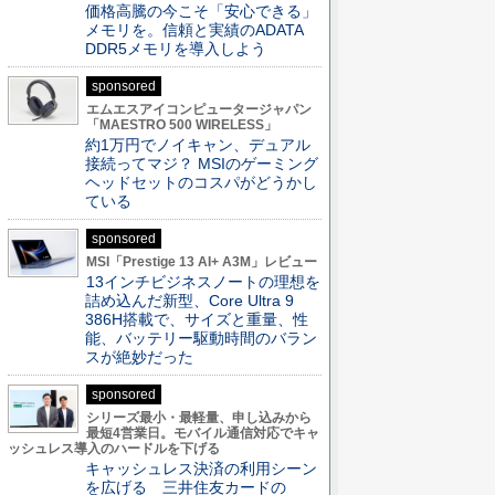
価格高騰の今こそ「安心できる」
メモリを。信頼と実績のADATA
DDR5メモリを導入しよう
sponsored
エムエスアイコンピュータージャパン
「MAESTRO 500 WIRELESS」
約1万円でノイキャン、デュアル
接続ってマジ？ MSIのゲーミング
ヘッドセットのコスパがどうかし
ている
sponsored
MSI「Prestige 13 AI+ A3M」レビュー
13インチビジネスノートの理想を
詰め込んだ新型、Core Ultra 9
386H搭載で、サイズと重量、性
能、バッテリー駆動時間のバラン
スが絶妙だった
sponsored
シリーズ最小・最軽量、申し込みから
最短4営業日。モバイル通信対応でキャ
ッシュレス導入のハードルを下げる
キャッシュレス決済の利用シーン
を広げる 三井住友カードの