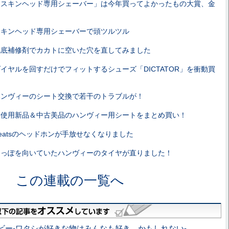
「スキンヘッド専用シェーバー」は今年買ってよかったもの大賞、金
スキンヘッド専用シェーバーで頭ツルツル
靴底補修剤でカカトに空いた穴を直してみました
イヤルを回すだけでフィットするシューズ「DICTATOR」を衝動買
ハンヴィーのシート交換で若干のトラブルが！
未使用新品＆中古美品のハンヴィー用シートをまとめ買い！
eatsのヘッドホンが手放せなくなりました
そっぽを向いていたハンヴィーのタイヤが直りました！
この連載の一覧へ
ビー-ワタシが好きな物はみんなも好き、かもしれない-