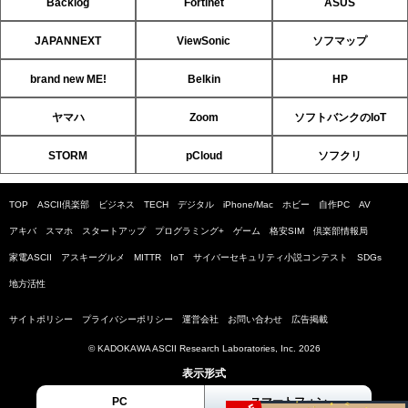
Backlog
Fortinet
ASUS
JAPANNEXT
ViewSonic
ソフマップ
brand new ME!
Belkin
HP
ヤマハ
Zoom
ソフトバンクのIoT
STORM
pCloud
ソフクリ
TOP
ASCII倶楽部
ビジネス
TECH
デジタル
iPhone/Mac
ホビー
自作PC
AV
アキバ
スマホ
スタートアップ
プログラミング+
ゲーム
格安SIM
倶楽部情報局
家電ASCII
アスキーグルメ
MITTR
IoT
サイバーセキュリティ小説コンテスト
SDGs
地方活性
サイトポリシー
プライバシーポリシー
運営会社
お問い合わせ
広告掲載
© KADOKAWA ASCII Research Laboratories, Inc. 2026
表示形式
PC
スマートフォン