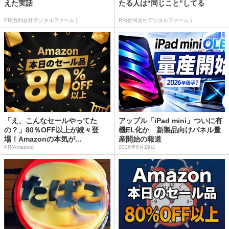
えた実話
たる人は“同じこと”してる
PR(合同会社デジタルファーム )
PR(合同会社デジタルファーム )
「え、こんなセールやってた
アップル「iPad mini」ついに有
の？」80％OFF以上が続々登
機EL化か 新製品向けパネル量
場！Amazonの本気が...
産開始の報道
PR(Amazon)
2026年6月29日