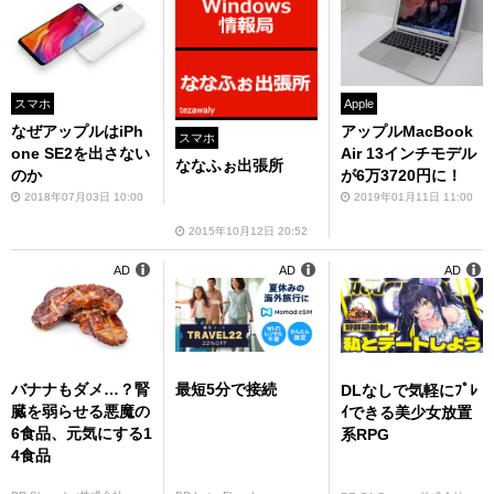
スマホ
Apple
なぜアップルはiPh
アップルMacBook
スマホ
one SE2を出さない
Air 13インチモデル
ななふぉ出張所
のか
が6万3720円に！
2018年07月03日 10:00
2019年01月11日 11:00
2015年10月12日 20:52
AD
AD
AD
バナナもダメ…？腎
最短5分で接続
DLなしで気軽にﾌﾟﾚ
臓を弱らせる悪魔の
ｲできる美少女放置
6食品、元気にする1
系RPG
4食品