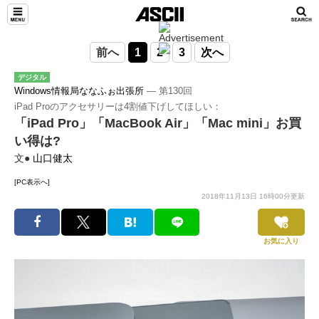
前へ
1
2
3
次へ
デジタル
Windows情報局ななふぉ出張所
― 第130回
iPad Proのアクセサリーは4割値下げしてほしい：
「iPad Pro」「MacBook Air」「Mac mini」お買
い得は?
文●
山口健太
[PC表示へ]
2018年11月13日 16時00分更新
お気に入り