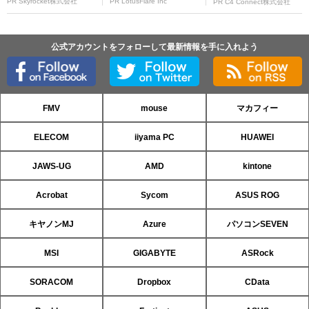
PR Skyrocket株式会社
PR LotusFlare Inc
PR C4 Connect株式会社
公式アカウントをフォローして最新情報を手に入れよう
FMV
mouse
マカフィー
ELECOM
iiyama PC
HUAWEI
JAWS-UG
AMD
kintone
Acrobat
Sycom
ASUS ROG
キヤノンMJ
Azure
パソコンSEVEN
MSI
GIGABYTE
ASRock
SORACOM
Dropbox
CData