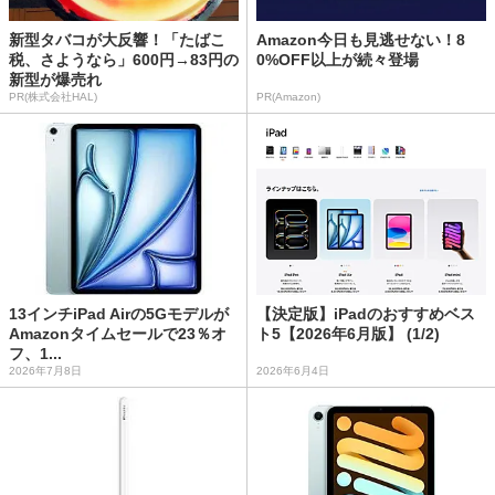
新型タバコが大反響！「たばこ
Amazon今日も見逃せない！8
税、さようなら」600円→83円の
0%OFF以上が続々登場
新型が爆売れ
PR(株式会社HAL)
PR(Amazon)
13インチiPad Airの5Gモデルが
【決定版】iPadのおすすめベス
Amazonタイムセールで23％オ
ト5【2026年6月版】 (1/2)
フ、1...
2026年7月8日
2026年6月4日