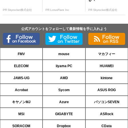
PR Skyrocket株式会社
PR LotusFlare Inc
PR Skyrocket株式会社
公式アカウントをフォローして最新情報を手に入れよう
FMV
mouse
マカフィー
ELECOM
iiyama PC
HUAWEI
JAWS-UG
AMD
kintone
Acrobat
Sycom
ASUS ROG
キヤノンMJ
Azure
パソコンSEVEN
MSI
GIGABYTE
ASRock
SORACOM
Dropbox
CData