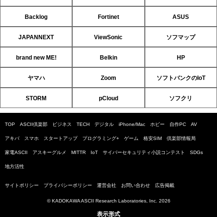
Backlog
Fortinet
ASUS
JAPANNEXT
ViewSonic
ソフマップ
brand new ME!
Belkin
HP
ヤマハ
Zoom
ソフトバンクのIoT
STORM
pCloud
ソフクリ
TOP
ASCII倶楽部
ビジネス
TECH
デジタル
iPhone/Mac
ホビー
自作PC
AV
アキバ
スマホ
スタートアップ
プログラミング+
ゲーム
格安SIM
倶楽部情報局
家電ASCII
アスキーグルメ
MITTR
IoT
サイバーセキュリティ小説コンテスト
SDGs
地方活性
サイトポリシー
プライバシーポリシー
運営会社
お問い合わせ
広告掲載
© KADOKAWA ASCII Research Laboratories, Inc. 2026
表示形式