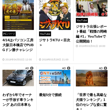
YouTube
ジサトラ出張レポー
ト番組「戦慄の岡崎
PCパーツ
YouTube
編 #1」YouTubeで
4/14はパソコン工房
ジサトラKTU＜目次
公開開始！
大阪日本橋店でPUB
＞
2018年03月01日 19:00
Gドン勝チャレンジ
2018年04月02日 12:00
2018年03月29日 21:00
AD
AD
AD
わずか1年でオーナ
最短5分で接続
「世界で最も高級な
ーが手放す車ランキ
犬猫ランキング」1
ング あの日本車も
位のセレブな姿に驚
き！