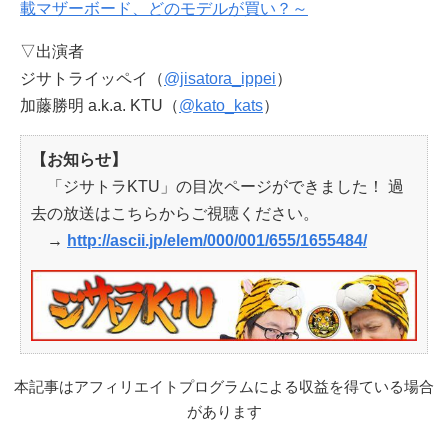
載マザーボード、どのモデルが買い？～
▽出演者
ジサトライッペイ（
@jisatora_ippei
）
加藤勝明 a.k.a. KTU（
@kato_kats
）
【お知らせ】
「ジサトラKTU」の目次ページができました！ 過
去の放送はこちらからご視聴ください。
→
http://ascii.jp/elem/000/001/655/1655484/
本記事はアフィリエイトプログラムによる収益を得ている場合
があります