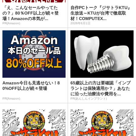
「え、こんなセールやってた
自作PCトーク『ジサトラKTU』
の？」80％OFF以上が続々登
生放送～KTUが台湾で徹底取
場！Amazonの本気が...
材！COMPUTEX...
PR(Amazon)
2026年6月1日
Amazon今日も見逃せない！8
65歳以上の方は要確認「インプ
0%OFF以上が続々登場
ラントは保険適用か？」あなた
に沿った治療法や費用を...
PR(Amazon)
PR(あんしんインプラント)