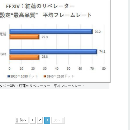
タジーXIV：紅蓮のリベレーター 平均フレームレート
前へ
1
2
3
次へ