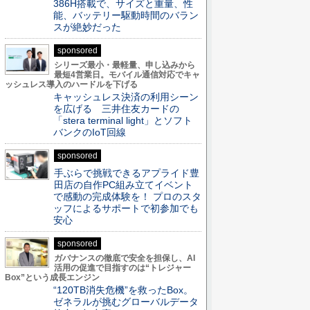
386H搭載で、サイズと重量、性
能、バッテリー駆動時間のバラン
スが絶妙だった
sponsored
シリーズ最小・最軽量、申し込みから
最短4営業日。モバイル通信対応でキャ
ッシュレス導入のハードルを下げる
キャッシュレス決済の利用シーン
を広げる 三井住友カードの
「stera terminal light」とソフト
バンクのIoT回線
sponsored
手ぶらで挑戦できるアプライド豊
田店の自作PC組み立てイベント
で感動の完成体験を！ プロのスタ
ッフによるサポートで初参加でも
安心
sponsored
ガバナンスの徹底で安全を担保し、AI
活用の促進で目指すのは“トレジャー
Box”という成長エンジン
“120TB消失危機”を救ったBox。
ゼネラルが挑むグローバルデータ