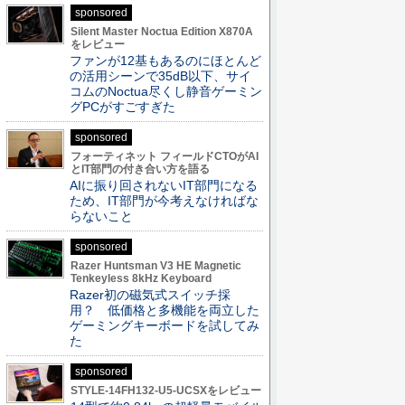
sponsored
Silent Master Noctua Edition X870A
をレビュー
ファンが12基もあるのにほとんど
の活用シーンで35dB以下、サイ
コムのNoctua尽くし静音ゲーミン
グPCがすごすぎた
sponsored
フォーティネット フィールドCTOがAI
とIT部門の付き合い方を語る
AIに振り回されないIT部門になる
ため、IT部門が今考えなければな
らないこと
sponsored
Razer Huntsman V3 HE Magnetic
Tenkeyless 8kHz Keyboard
Razer初の磁気式スイッチ採
用？ 低価格と多機能を両立した
ゲーミングキーボードを試してみ
た
sponsored
STYLE-14FH132-U5-UCSXをレビュー