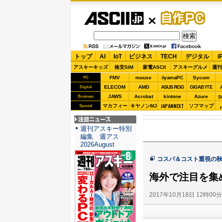
ASCII.jp
自作PC
トップ
AI
IoT
ビジネス
TECH
デジタル
i
アスキーキッズ
格安SIM
家電ASCII
アスキーグルメ
週刊
FMV
mouse
iiyamaPC
Sycom
PC
ELECOM
AMD
ASUS ROG
Digital
GIGABYTE
JAWS
Acrobat
kintone
Azure
Business
S
JAPANNEXT
マカフィー
キヤノンMJ
ソフマップ
Special
注目ニュース
週刊アスキー特別
編集 週アス
2026August
コスパ＆コスト重視の秋
海外で注目を集め
2017年10月18日 12時00