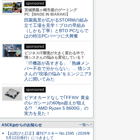
sponsored
茨城県龍ヶ崎市産のゲーミング
PC【MADE IN IBARAKI】
田園風景が広がるSTORMの組み
立て工場を見学！プロの早組み
（しかも丁寧）とBTO PCならで
はの特注PCパーツに大興奮
sponsored
ビジネスIT環境が大きく変わる中で、
情シスさんの悩みも変化している？
「IT機器が高すぎる」「熟練メン
バー不在で分からない」… 情シス
さんの“現場の悩み”をエンジニア3
人に聞いてみた
sponsored
ビデオカードなしで｢FFXIV: 黄金
のレガシー｣の60fps超えが狙え
る!? 「AMD Ryzen 5 8600G」の
実力を見た！
ASCII.jpからのお知らせ
一覧へ
【お詫びと訂正】週刊アスキー No.1595（2026年
5月12日発行）につきまして