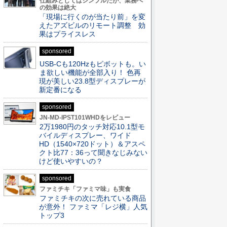
仕組みとしてはシンプルだが、業務へ
の効果は絶大
「現場に行くのが当たり前」を変
えたアズビルのリモート調整 効
果はプライスレス
sponsored
USB-Cも120Hzもピボットも。い
ま欲しい機能が全部入り！ 色再
現が美しい23.8型ディスプレーが
新定番になる
sponsored
JN-MD-IPST101WHDをレビュー
2万1980円のタッチ対応10.1型モ
バイルディスプレー、ワイド
HD（1540×720ドット）＆アスペ
クト比77：36って聞きなじみない
けど使いやすいの？
sponsored
ファミチキ「ファミマ味」も実食
ファミチキの次に売れている商品
が意外！ ファミマ「レジ横」人気
トップ3