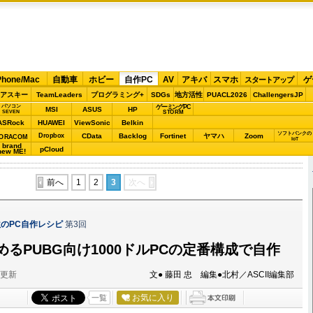
Phone/Mac
自動車
ホビー
自作PC
AV
アキバ
スマホ
ゲ
スタートアップ
アスキー
TeamLeaders
プログラミング+
SDGs
地方活性
PUACL2026
ChallengersJP
パソコン
ゲーミングPC
MSI
ASUS
HP
STORM
SEVEN
ASRock
HUAWEI
ViewSonic
Belkin
ソフトバンクの
Dropbox
CData
Backlog
Fortinet
ヤマハ
Zoom
ORACOM
IoT
brand
pCloud
new ME!
前へ
1
2
3
次へ
のPC自作レシピ
第3回
るPUBG向け1000ドルPCの定番構成で自作
分更新
文● 藤田 忠 編集●北村／ASCII編集部
お気に入り
一覧