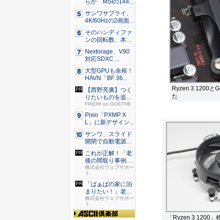
らか MSIの144H
z...
サンワサプライ、
4K/60Hzの2画面
出...
そのハンディファ
ンの回転数、本
当？ 20...
Nextorage、V90
対応SDXC ...
大型GPUも余裕！
HAVN「BF 36...
Ryzen 3 120
【西野亮廣】つく
た
りたいものを追求
できる環...
FINCHI on GOETHE
Pixio「PXMP X
L」に新デザイン...
サンワ、スライド
開閉で自動電源O
N/OF...
これが正解！「老
後の間取り事例
集」
株式会社ウェブサポー
ト
「ばぁばの家に泊
まりたい！」老後
に住むな...
株式会社ウェブサポー
ト
「Ryzen 3 120