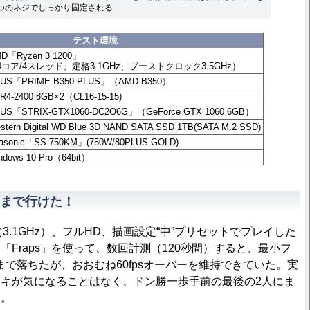
つのネジでしっかり固定される
テスト環境
D「Ryzen 3 1200」
4コア/4スレッド、定格3.1GHz、ブーストクロック3.5GHz）
US「PRIME B350-PLUS」（AMD B350）
R4-2400 8GB×2（CL16-15-15)
US「STRIX-GTX1060-DC2O6G」（GeForce GTX 1060 6GB）
stern Digital WD Blue 3D NAND SATA SSD 1TB(SATA M.2 SSD)
asonic「SS-750KM」(750W/80PLUS GOLD)
ndows 10 Pro（64bit）
前まで行けた！
.1GHz）、フルHD、描画設定“中”プリセットでプレイした
「Fraps」を使って、数回計測（120秒間）すると、最小フ
sまで落ちたが、おおむね60fpsオーバーを維持できていた。実
キが気になることはなく、ドン勝一歩手前の最後の2人にま
た。