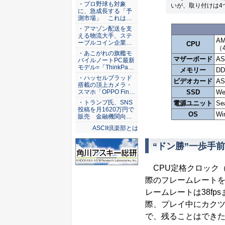
ASCII倶楽部
・プロ野球も対象
いが、取り付けは4
に、急成長する「予
測市場」 これは…
・アマゾン配送を支
える物流大手、ステ
AM
ーブルコイン企業…
CPU
（
・あこがれの旗艦モ
マザーボード
AS
バイルノートPC最新
モデル=「ThinkPa…
メモリー
DD
・ハッセルブラッド
ビデオカード
AS
搭載の頂上カメラ・
SSD
We
スマホ「OPPO Fin…
・トランプ氏、SNS
電源ユニット
Se
投稿を月1620万円で
OS
Wi
販売 金融機関向…
ASCII倶楽部とは
“ドン勝”一歩手
CPU定格クロック（3
際のフレームレートを
レームレートは38fp
際、プレイ中にカクツ
で、残ることはでき