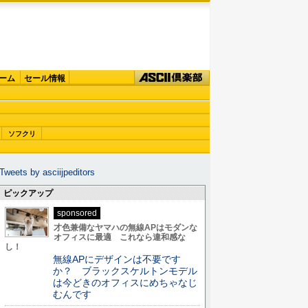
ーム
セール情報
ソフクリ
Tweets by asciijpeditors
ピックアップ
sponsored
才色兼備なヤマハの無線APはモダンな
オフィスに最適 これなら違和感な
し！
無線APにデザインは不要です
か？ ブラックスケルトンモデル
は今どきのオフィスにめちゃなじ
むんです