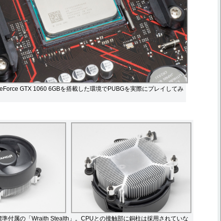
0とGeForce GTX 1060 6GBを搭載した環境でPUBGを実際にプレイしてみ
0」標準付属の「Wraith Stealth」。CPUとの接触部に銅柱は採用されていな