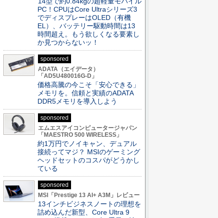
14型で約0.84kgの超軽量モバイル
PC！CPUはCore Ultraシリーズ3
でディスプレーはOLED（有機
EL）、バッテリー駆動時間は13
時間超え。もう欲しくなる要素し
か見つからないッ！
sponsored
ADATA（エイデータ）
「AD5U480016G-D」
価格高騰の今こそ「安心できる」
メモリを。信頼と実績のADATA
DDR5メモリを導入しよう
sponsored
エムエスアイコンピュータージャパン
「MAESTRO 500 WIRELESS」
約1万円でノイキャン、デュアル
接続ってマジ？ MSIのゲーミング
ヘッドセットのコスパがどうかし
ている
sponsored
MSI「Prestige 13 AI+ A3M」レビュー
13インチビジネスノートの理想を
詰め込んだ新型、Core Ultra 9