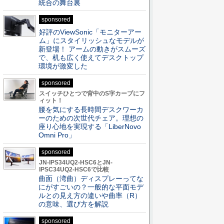
統合の舞台裏
sponsored
好評のViewSonic「モニターアー
ム」にスタイリッシュなモデルが
新登場！ アームの動きがスムーズ
で、机も広く使えてデスクトップ
環境が激変した
sponsored
スイッチひとつで背中のS字カーブにフ
ィット！
腰を気にする長時間デスクワーカ
ーのための次世代チェア。理想の
座り心地を実現する「LiberNovo
Omni Pro」
sponsored
JN-IPS34UQ2-HSC6とJN-
IPSC34UQ2-HSC6で比較
曲面（湾曲）ディスプレーってな
にがすごいの？一般的な平面モデ
ルとの見え方の違いや曲率（R）
の意味、選び方を解説
sponsored