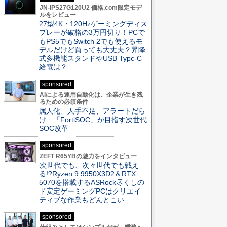
JN-IPS27G120U2 価格.com限定モデ
ルをレビュー
27型4K・120Hzゲーミングディス
プレーが破格の3万円切り！PCで
もPS5でもSwitch 2でも使えるモ
デルだけど買っても大丈夫？昇降
式多機能スタンドやUSB Typc-C
給電は？
sponsored
AIによる運用自動化は、企業が生き残
るための必須条件
属人化、人手不足、アラートだら
け 「FortiSOC」が目指す次世代
SOC改革
sponsored
ZEFT R65YBの魅力をインタビュー
次世代でも、次々世代でも戦え
る!?Ryzen 9 9950X3D2＆RTX
5070を搭載するASRock尽くしの
ド安定ゲーミングPCはクリエイ
ティブな作業もどんとこい
sponsored