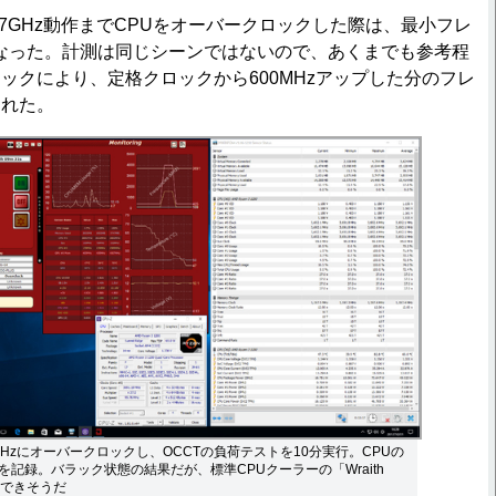
7GHz動作までCPUをオーバークロックした際は、最小フレ
sになった。計測は同じシーンではないので、あくまでも参考程
ックにより、定格クロックから600MHzアップした分のフレ
られた。
GHzにオーバークロックし、OCCTの負荷テストを10分実行。CPUの
度を記録。バラック状態の結果だが、標準CPUクーラーの「Wraith
常用できそうだ