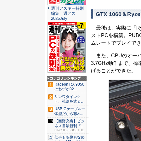
週刊アスキー特別
GTX 1060＆Ry
編集 週アス
2026July
最後は、実際に「Ryzen
ストPCを構築。PU
ムレートでプレイで
また、CPUのオー
3.7GHz動作まで、標
げることができた。
Radeon RX 9050
はわずか92...
サンワダイレク
ト、視線を遮るフ
ェルト製デ...
USB-Cケーブル一
体型だから忘れな
い！...
【西野亮廣】ビジ
ネス書最新刊『北
極星 僕...
FINCHI on GOETHE
仕事も映像もなめ