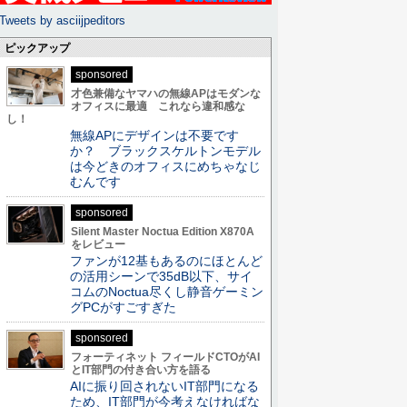
Tweets by asciijpeditors
ピックアップ
sponsored
才色兼備なヤマハの無線APはモダンな
オフィスに最適 これなら違和感な
し！
無線APにデザインは不要です
か？ ブラックスケルトンモデル
は今どきのオフィスにめちゃなじ
むんです
sponsored
Silent Master Noctua Edition X870A
をレビュー
ファンが12基もあるのにほとんど
の活用シーンで35dB以下、サイ
コムのNoctua尽くし静音ゲーミン
グPCがすごすぎた
sponsored
フォーティネット フィールドCTOがAI
とIT部門の付き合い方を語る
AIに振り回されないIT部門になる
ため、IT部門が今考えなければな