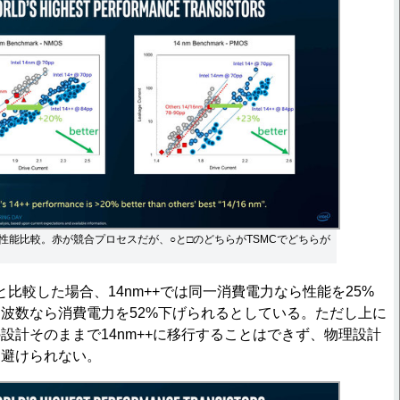
性能比較。赤が競合プロセスだが、○と□のどちらがTSMCでどちらが
比較した場合、14nm++では同一消費電力なら性能を25%
波数なら消費電力を52%下げられるとしている。ただし上に
設計そのままで14nm++に移行することはできず、物理設計
は避けられない。