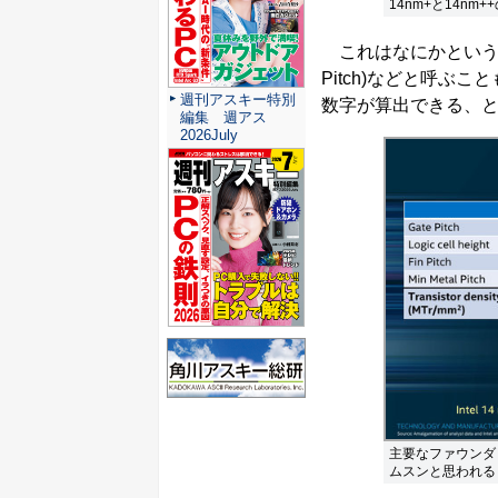
14nm+と14n
これはなにかというと、Gate
Pitch)などと呼ぶこ
週刊アスキー特別
数字が算出できる、
編集 週アス
2026July
主要なファウンダリーの
ムスンと思われる