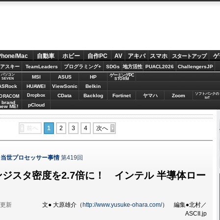
Phone/Mac
自動車
ホビー
自作PC
AV
アキバ
スマホ
ゲ
スタートアップ
アスキー
TeamLeaders
プログラミング+
SDGs
地方活性
PUACL2026
ChallengersJP
パソコン
ゲーミングPC
MSI
ASUS
HP
STORM
SEVEN
ASRock
HUAWEI
ViewSonic
Belkin
ソフトバンクの
Dropbox
CData
Backlog
Fortinet
ヤマハ
Zoom
ORACOM
IoT
brand
pCloud
new ME!
前へ
1
2
3
4
次へ
！当世プロセッサー事情
第419回
ンジスタ密度を2.7倍に！ インテル 半導体ロー
分更新
文● 大原雄介（
http://www.yusuke-ohara.com/
） 編集●北村／
ASCII.jp