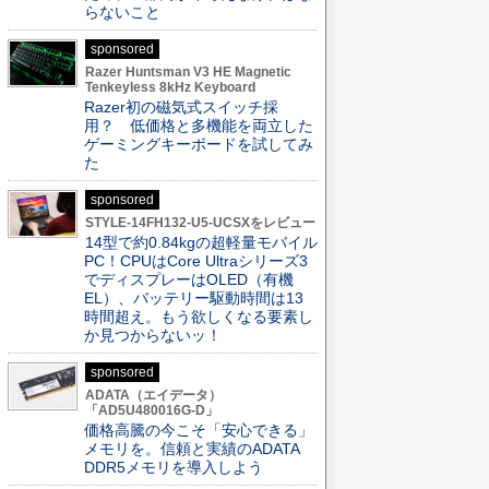
らないこと
sponsored
Razer Huntsman V3 HE Magnetic
Tenkeyless 8kHz Keyboard
Razer初の磁気式スイッチ採
用？ 低価格と多機能を両立した
ゲーミングキーボードを試してみ
た
sponsored
STYLE-14FH132-U5-UCSXをレビュー
14型で約0.84kgの超軽量モバイル
PC！CPUはCore Ultraシリーズ3
でディスプレーはOLED（有機
EL）、バッテリー駆動時間は13
時間超え。もう欲しくなる要素し
か見つからないッ！
sponsored
ADATA（エイデータ）
「AD5U480016G-D」
価格高騰の今こそ「安心できる」
メモリを。信頼と実績のADATA
DDR5メモリを導入しよう