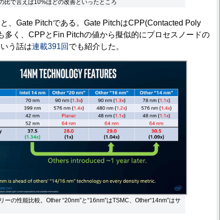
m++の比で言えば10%ほどの改善といったところ
 Pitchである。Gate PitchはCPP(Contacted Poly
とも多く、CPPとFin Pitchの値から擬似的にプロセスノードの
という話は
連載391回
でも紹介した。
性能比較。Other “20nm”と“16nm”はTSMC、Other“14nm”はサ