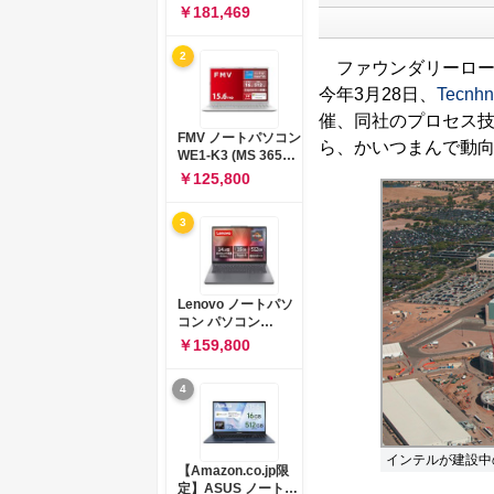
コン 15-fd 15.6イン
￥181,469
チ インテル Core 5
120U メモリ16GB
2
SSD512GB
ファウンダリーロー
Windows 11
今年3月28日、
Tecnhn
Microsoft Office
2024搭載 WPS
催、同社のプロセス
Office搭載 カメラシ
FMV ノートパソコン
ら、かいつまんで動
ャッター 指紋認証 薄
WE1-K3 (MS 365
型 Copilotキー搭載
Personal/Copilotキ
￥125,800
ナチュラルシルバー
ー搭載/Win 11/15.6
(BJ0M5PA-AAAI)
型/Core
3
i5/16GB/SSD
512GB/ホワイト)
FMVWK3E15W_AZ
Lenovo ノートパソ
コン パソコン
IdeaPad Slim 3 14.0
￥159,800
インチ AMD
Ryzen™ 5 8640HS
4
メモリ16GB
SSD512GB
Microsoft 365 試用
版 Windows11 バッ
インテルが建設中のF
テリー駆動12.6時間
【Amazon.co.jp限
重量1.39kg ルナグレ
定】ASUS ノートパ