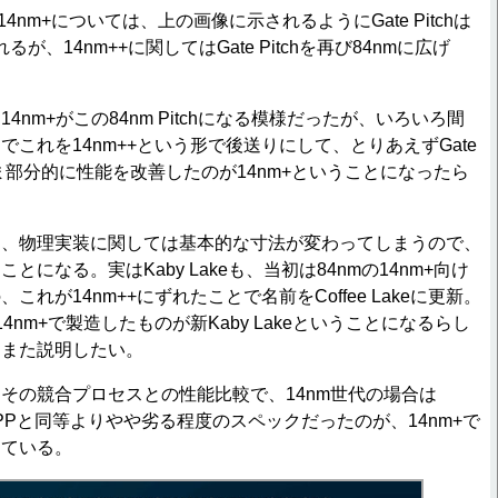
4nm+については、上の画像に示されるようにGate Pitchは
るが、14nm++に関してはGate Pitchを再び84nmに広げ
nm+がこの84nm Pitchになる模様だったが、いろいろ間
これを14nm++という形で後送りにして、とりあえずGate
まま部分的に性能を改善したのが14nm+ということになったら
、物理実装に関しては基本的な寸法が変わってしまうので、
になる。実はKaby Lakeも、当初は84nmの14nm+向け
れが14nm++にずれたことで名前をCoffee Lakeに更新。
を14nm+で製造したものが新Kaby Lakeということになるらし
回また説明したい。
の競合プロセスとの性能比較で、14nm世代の場合は
14LPPと同等よりやや劣る程度のスペックだったのが、14nm+で
している。