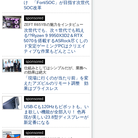
け 「FortiSOC」が目指す次世代
SOC改革
sponsored
ZEFT R65YBの魅力をインタビュー
次世代でも、次々世代でも戦え
る!?Ryzen 9 9950X3D2＆RTX
5070を搭載するASRock尽くしの
ド安定ゲーミングPCはクリエイ
ティブな作業もどんとこい
sponsored
仕組みとしてはシンプルだが、業務へ
の効果は絶大
「現場に行くのが当たり前」を変
えたアズビルのリモート調整 効
果はプライスレス
sponsored
USB-Cも120Hzもピボットも。い
ま欲しい機能が全部入り！ 色再
現が美しい23.8型ディスプレーが
新定番になる
sponsored