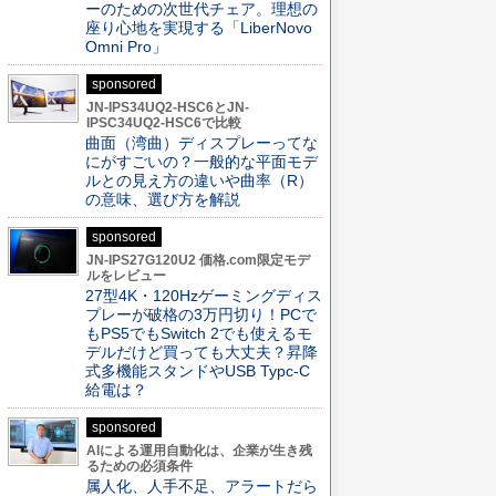
ーのための次世代チェア。理想の
座り心地を実現する「LiberNovo
Omni Pro」
sponsored
JN-IPS34UQ2-HSC6とJN-
IPSC34UQ2-HSC6で比較
曲面（湾曲）ディスプレーってな
にがすごいの？一般的な平面モデ
ルとの見え方の違いや曲率（R）
の意味、選び方を解説
sponsored
JN-IPS27G120U2 価格.com限定モデ
ルをレビュー
27型4K・120Hzゲーミングディス
プレーが破格の3万円切り！PCで
もPS5でもSwitch 2でも使えるモ
デルだけど買っても大丈夫？昇降
式多機能スタンドやUSB Typc-C
給電は？
sponsored
AIによる運用自動化は、企業が生き残
るための必須条件
属人化、人手不足、アラートだら