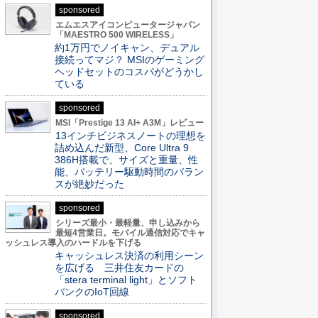
sponsored
エムエスアイコンピュータージャパン
「MAESTRO 500 WIRELESS」
約1万円でノイキャン、デュアル
接続ってマジ？ MSIのゲーミング
ヘッドセットのコスパがどうかし
ている
sponsored
MSI「Prestige 13 AI+ A3M」レビュー
13インチビジネスノートの理想を
詰め込んだ新型、Core Ultra 9
386H搭載で、サイズと重量、性
能、バッテリー駆動時間のバラン
スが絶妙だった
sponsored
シリーズ最小・最軽量、申し込みから
最短4営業日。モバイル通信対応でキャ
ッシュレス導入のハードルを下げる
キャッシュレス決済の利用シーン
を広げる 三井住友カードの
「stera terminal light」とソフト
バンクのIoT回線
sponsored