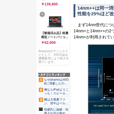
ー 83K9003JJP ノー
ソコン Vivobook 15
￥139,800
トPC
M1502NAQ 15.6イ
14nm++は同一
ンチ AMD Ryzen 7
性能を25%ほど
5
170 メモリ16GB
SSD 512GB
Microsoft 365
まず14nm世代につ
Personal (24か月版)
14nm+と14nm++
搭載 Windows 11 重
【整備済み品】軽量
量1.7kg Wi-Fi 6E ク
14nm+が利用されて
薄型ノートパソコン
ワイエットブルー
dynabook G83 ■
￥62,800
M1502NAQ-
13.3型
R7165BUWS
FHD(1920x1080) -
Amazonのアソシエイ
高性能第11世代Core
トとして、ASCII.jpは
i5-1135G7 - メモリ
適格販売により収入を
16GB - SSD 256GB
得ています。
- Webカメラ -
WiFi&Bluetooth -
USB Type-C - MS
Office 2021 - Win11
なぜahamoは40G
搭載
Bに増量したの
か ...
俺ならiPadよりこ
っち！スピーカー
9個...
腰は大風量ファ
ン、背中はペルチ
ェ冷却。ダ...
稲盛氏に論破・叱
責され目が覚め