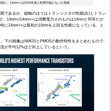
年初頭に、14nm++は2016年末に利用可能になった模様
期であるが、縦軸のほうはトランジスタの性能(左)とトラン
、14nm+/14nm++は消費電力そのものは14nmと同等だが
に14nm++は最初の10nmを上回る性能になっている、と
て。下の画像はNMOSとPMOSの動作特性をまとめたもので、
流が平均12%ほど向上しているという。