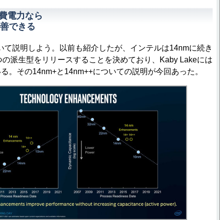
消費電力なら
改善できる
いて説明しよう。以前も紹介したが、インテルは14nmに続き
の2つの派生型をリリースすることを決めており、Kaby Lakeには
いる。その14nm+と14nm++についての説明が今回あった。