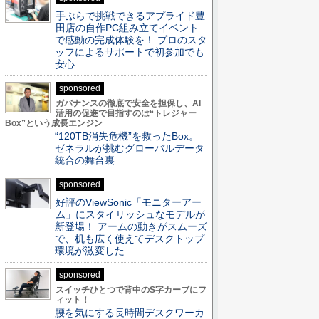
手ぶらで挑戦できるアプライド豊
田店の自作PC組み立てイベント
で感動の完成体験を！ プロのスタ
ッフによるサポートで初参加でも
安心
sponsored
ガバナンスの徹底で安全を担保し、AI
活用の促進で目指すのは“トレジャー
Box”という成長エンジン
“120TB消失危機”を救ったBox。
ゼネラルが挑むグローバルデータ
統合の舞台裏
sponsored
好評のViewSonic「モニターアー
ム」にスタイリッシュなモデルが
新登場！ アームの動きがスムーズ
で、机も広く使えてデスクトップ
環境が激変した
sponsored
スイッチひとつで背中のS字カーブにフ
ィット！
腰を気にする長時間デスクワーカ