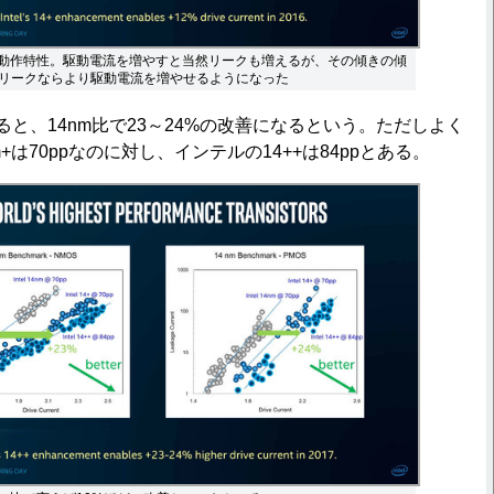
Sの動作特性。駆動電流を増やすと当然リークも増えるが、その傾きの傾
リークならより駆動電流を増やせるようになった
ると、14nm比で23～24%の改善になるという。ただしよく
m+は70ppなのに対し、インテルの14++は84ppとある。