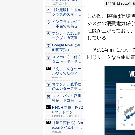
14nm+は2016
た。経営者...
ビズヒント
【決定版】ミドル
クラスのスマート
この図、横軸は登場時
フォンの...
インフラエンジニ
ジスタの消費電力(右)で
ア不在でも高セキ
性能が上がっており、特
ュリティ...
アンカーの23Lポ
している。
ータブル冷蔵庫が
Ama...
Google Pixelに深
その14nm+につい
刻度"高"の...
同じリークなら駆動電
スマホにくっ付く
ミニキーボード！
触ってわ...
「え、こんなセー
ルやってたの？」
80％O...
Amazon
オラクル、数千社
のエンタープライ
ズ・アプ...
ソフトバンク宮川
社長、ドコモ「ah
amo...
FINCHI主催「IVS2
026」トーク...
FINCHI on GOETHE
【毎日変わる】Am
azonタイムセール
が...
Amazon