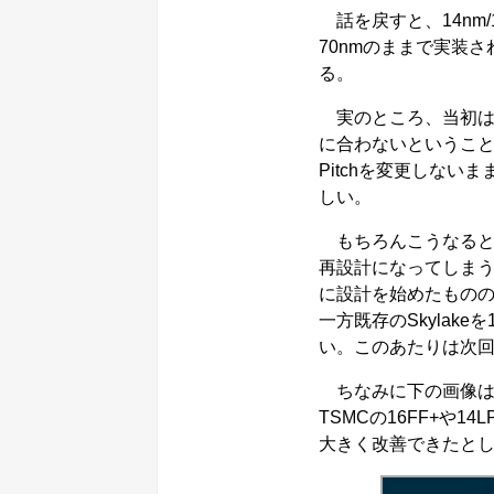
話を戻すと、14nm/1
70nmのままで実装され
る。
実のところ、当初は14
に合わないということで
Pitchを変更しない
しい。
もちろんこうなると
再設計になってしまうこと
に設計を始めたものの、こ
一方既存のSkylake
い。このあたりは次
ちなみに下の画像はそ
TSMCの16FF+や
大きく改善できたと