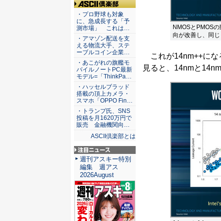
ASCII倶楽部
・プロ野球も対象
に、急成長する「予
NMOSとPMO
測市場」 これは…
向が改善し、同じ
・アマゾン配送を支
える物流大手、ステ
ーブルコイン企業…
これが14nm++にな
・あこがれの旗艦モ
見ると、14nmと14n
バイルノートPC最新
モデル=「ThinkPa…
・ハッセルブラッド
搭載の頂上カメラ・
スマホ「OPPO Fin…
・トランプ氏、SNS
投稿を月1620万円で
販売 金融機関向…
ASCII倶楽部とは
注目ニュース
週刊アスキー特別
編集 週アス
2026August