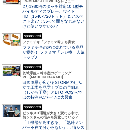
JN-MD-IPST101WHDをレビュー
2万1980円のタッチ対応10.1型モ
バイルディスプレー、ワイド
HD（1540×720ドット）＆アスペ
クト比77：36って聞きなじみない
けど使いやすいの？
sponsored
ファミチキ「ファミマ味」も実食
ファミチキの次に売れている商品
が意外！ ファミマ「レジ横」人気
トップ3
sponsored
茨城県龍ヶ崎市産のゲーミング
PC【MADE IN IBARAKI】
田園風景が広がるSTORMの組み
立て工場を見学！プロの早組み
（しかも丁寧）とBTO PCならで
はの特注PCパーツに大興奮
sponsored
ビジネスIT環境が大きく変わる中で、
情シスさんの悩みも変化している？
「IT機器が高すぎる」「熟練メン
バー不在で分からない」… 情シス