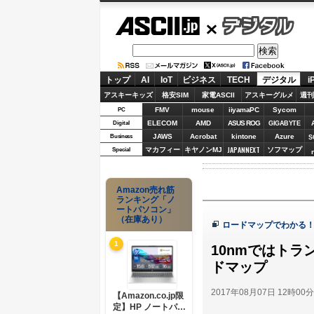
ASCII.jp
デジタル
トップ
AI
IoT
ビジネス
TECH
デジタル
i
アスキーキッズ
格安SIM
家電ASCII
アスキーグルメ
週刊
FMV
mouse
iiyamaPC
Sycom
PC
ELECOM
AMD
ASUS ROG
Digital
GIGABYTE
JAWS
Acrobat
kintone
Azure
Business
S
JAPANNEXT
マカフィー
キヤノンMJ
ソフマップ
Special
Amazon売れ筋
ランキング「ノ
ートパソコン」
（在庫あり）
ロードマップでわかる
1
10nmではトラ
ドマップ
2017年08月07日 12時00
【Amazon.co.jp限
定】HP ノートパソ