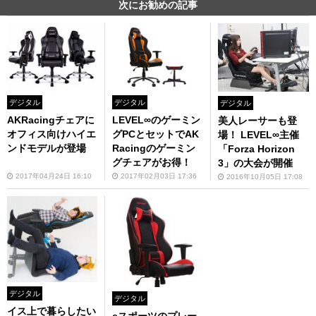
次にお勧めの記事
デジタル
デジタル
デジタル
AKRacingチェアに
LEVEL∞のゲーミン
美人レーサーも登
オフィス向けハイエ
グPCとセットでAK
場！ LEVEL∞主催
ンドモデルが登場
Racingのゲーミン
「Forza Horizon
グチェアがお得！
3」の大会が開催
2017年04月24日 16:10
2017年02月03日 17:36
2016年10月05日 17:08
デジタル
デジタル
イス上で暮らしたい