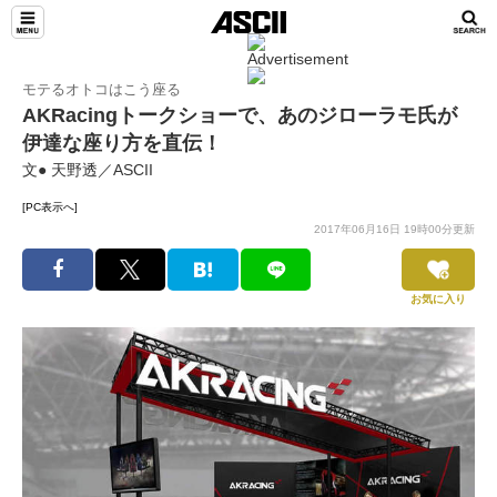
モテるオトコはこう座る
AKRacingトークショーで、あのジローラモ氏が
伊達な座り方を直伝！
文● 天野透／ASCII
[PC表示へ]
2017年06月16日 19時00分更新
お気に入り