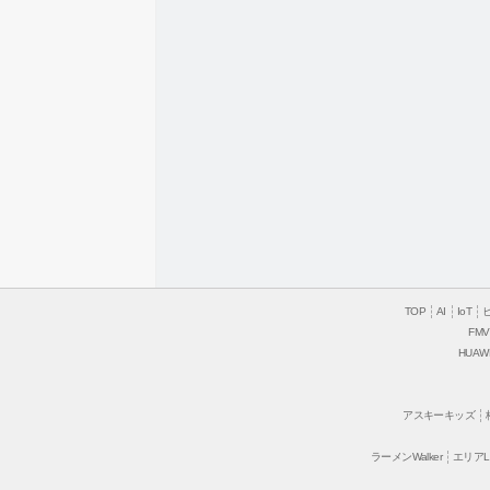
TOP
AI
IoT
FMV
HUAW
アスキーキッズ
ラーメンWalker
エリアLO