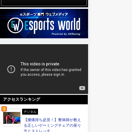
アクセスランキング
1
デジタル
【腰痛持ち必見！】整体師が教え
る正しいゲーミングチェアの座り
方とストレッチ