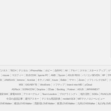
ビジネス
TECH
デジタル
iPhone/Mac
ホビー
自作PC
AV
アキバ
スマホ
スタートアップ
ゲ
mouse
マカフィー
ELECOM
iiyama PC
AMD
Sycom
ASUS ROG
パソコンSEVEN
HP
ST
EI
JAWS-UG
kintone
Acrobat
キヤノンMJ
Azure
Belkin
ヤマハ
Zoom
ソフトバンクのIoT
MSI
GIGABYTE
ViewSonic
ソフマップ
brand new ME!
pCloud
ASRock
SORACOM
Dropbox
CData
Backlog
Fortinet
ASUS
JAPANNEXT
格安SIM
家電ASCII
アスキーグルメ
Team Leaders
プログラミング＋
地方活性
SDGs
PUACL20
今日の必読記事
週刊アスキー
デジタル用語辞典
mobileASCII
MITテクノロジーレビュー
VEWalker
横浜LOVEWalker
西新宿LOVEWalker
夜景LOVEWalker
九州LOVEWalker
丸の内LOVEW