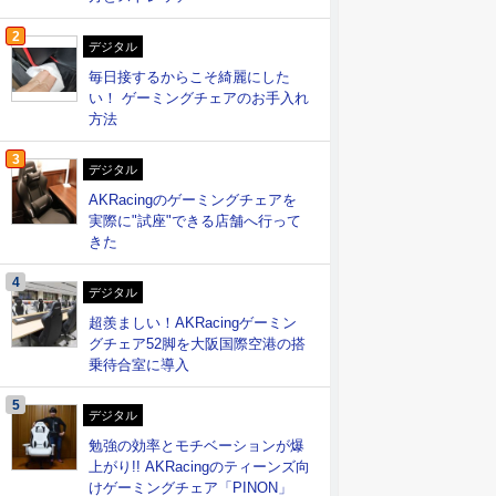
2
デジタル
毎日接するからこそ綺麗にした
い！ ゲーミングチェアのお手入れ
方法
3
デジタル
AKRacingのゲーミングチェアを
実際に"試座"できる店舗へ行って
きた
4
デジタル
超羨ましい！AKRacingゲーミン
グチェア52脚を大阪国際空港の搭
乗待合室に導入
5
デジタル
勉強の効率とモチベーションが爆
上がり!! AKRacingのティーンズ向
けゲーミングチェア「PINON」