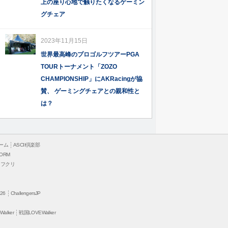
上の座り心地で触りたくなるゲーミン
グチェア
2023年11月15日
世界最高峰のプロゴルフツアーPGA
TOURトーナメント「ZOZO
CHAMPIONSHIP」にAKRacingが協
賛、 ゲーミングチェアとの親和性と
は？
ーム
ASCII倶楽部
ORM
ソフクリ
26
ChallengersJP
alker
戦国LOVEWalker