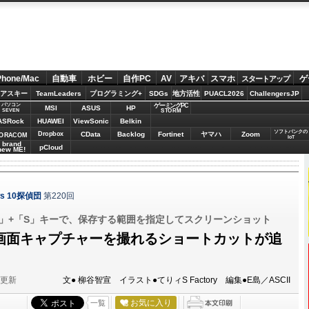
Phone/Mac
自動車
ホビー
自作PC
AV
アキバ
スマホ
ゲ
スタートアップ
アスキー
TeamLeaders
プログラミング+
SDGs
地方活性
PUACL2026
ChallengersJP
パソコン
ゲーミングPC
MSI
ASUS
HP
STORM
SEVEN
ASRock
HUAWEI
ViewSonic
Belkin
ソフトバンクの
Dropbox
CData
Backlog
Fortinet
ヤマハ
Zoom
ORACOM
IoT
brand
pCloud
new ME!
s 10探偵団
第220回
hift」+「S」キーで、保存する範囲を指定してスクリーンショット
10で画面キャプチャーを撮れるショートカットが追
分更新
文● 柳谷智宣 イラスト●てりィS Factory 編集●E島／ASCII
お気に入り
一覧