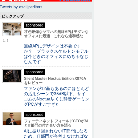
Tweets by asciijpeditors
ピックアップ
sponsored
才色兼備なヤマハの無線APはモダンな
オフィスに最適 これなら違和感な
し！
無線APにデザインは不要です
か？ ブラックスケルトンモデル
は今どきのオフィスにめちゃなじ
むんです
sponsored
Silent Master Noctua Edition X870A
をレビュー
ファンが12基もあるのにほとんど
の活用シーンで35dB以下、サイ
コムのNoctua尽くし静音ゲーミン
グPCがすごすぎた
sponsored
フォーティネット フィールドCTOがAI
とIT部門の付き合い方を語る
AIに振り回されないIT部門になる
ため、IT部門が今考えなければな