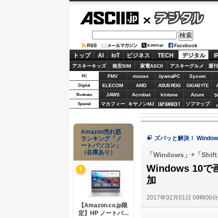
ASCII.jp
デジタル
トップ
AI
IoT
ビジネス
TECH
デジタル
i
アスキーキッズ
格安SIM
家電ASCII
アスキーグルメ
週刊
FMV
mouse
iiyamaPC
Sycom
PC
ELECOM
AMD
ASUS ROG
Digital
GIGABYTE
JAWS
Acrobat
kintone
Azure
Business
S
JAPANNEXT
マカフィー
キヤノンMJ
ソフマップ
Special
Amazon売れ筋
ズバッと解決！ Window
ランキング「ノ
ートパソコン」
（在庫あり）
「Windows」+「S
Windows 
1
加
2017年02月01日 09時00
【Amazon.co.jp限
定】HP ノートパソ