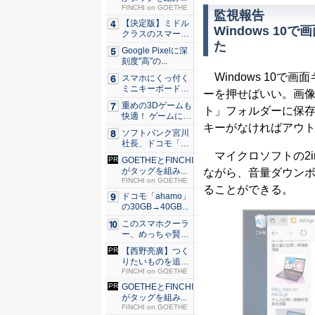
FINCHI on GOETHE
監視報告
【決定版】ミドル
Windows 1
クラスのスマート
た
フォンの...
Google Pixelに深
刻度"高"の...
Windows 10で画面
スマホにくっ付く
ミニキーボード！
ーを押せばいい。画
触ってわ...
重めの3Dゲームも
ト」フォルダーに保存さ
快適！ ゲームに強
キーがなければアウ
いH...
ソフトバンク宮川
社長、ドコモ「ah
amo...
マイクロソフトの2in1
GOETHEとFINCHI
がタッグを組み...
ながら、音量ダウンボ
FINCHI on GOETHE
ることができる。
ドコモ「ahamo」
の30GB→40GB...
このスマホクーラ
ー、めっちゃ賢
い。ただ冷...
【西野亮廣】つく
りたいものを追求
できる環...
FINCHI on GOETHE
GOETHEとFINCHI
がタッグを組み...
FINCHI on GOETHE