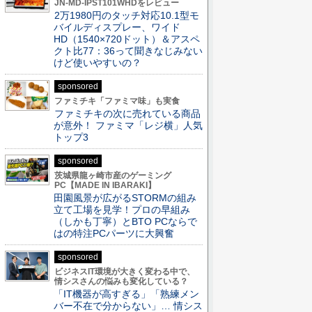
JN-MD-IPST101WHDをレビュー
2万1980円のタッチ対応10.1型モ
バイルディスプレー、ワイド
HD（1540×720ドット）＆アスペ
クト比77：36って聞きなじみない
けど使いやすいの？
sponsored
ファミチキ「ファミマ味」も実食
ファミチキの次に売れている商品
が意外！ ファミマ「レジ横」人気
トップ3
sponsored
茨城県龍ヶ崎市産のゲーミング
PC【MADE IN IBARAKI】
田園風景が広がるSTORMの組み
立て工場を見学！プロの早組み
（しかも丁寧）とBTO PCならで
はの特注PCパーツに大興奮
sponsored
ビジネスIT環境が大きく変わる中で、
情シスさんの悩みも変化している？
「IT機器が高すぎる」「熟練メン
バー不在で分からない」… 情シス