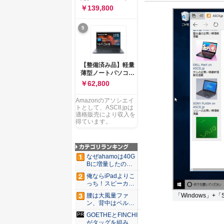
ー 83K9003JJP ノー
ソコン Vivobook 15
￥139,800
トPC
M1502NAQ 15.6イ
ンチ AMD Ryzen 7
5
170 メモリ16GB
SSD 512GB
Microsoft 365
Personal (24か月版)
搭載 Windows 11 重
【整備済み品】軽量
量1.7kg Wi-Fi 6E ク
薄型ノートパソコン
ワイエットブルー
dynabook G83 ■
￥62,800
M1502NAQ-
13.3型
R7165BUWS
FHD(1920x1080) -
Amazonのアソシエイ
高性能第11世代Core
トとして、ASCII.jpは
i5-1135G7 - メモリ
適格販売により収入を
16GB - SSD 256GB
得ています。
- Webカメラ -
WiFi&Bluetooth -
USB Type-C - MS
Office 2021 - Win11
なぜahamoは40G
搭載
Bに増量したの
か ...
俺ならiPadよりこ
っち！スピーカー
9個...
「Windows」+「
腰は大風量ファ
ン、背中はペルチ
ェ冷却。ダ...
GOETHEとFINCHI
がタッグを組み...