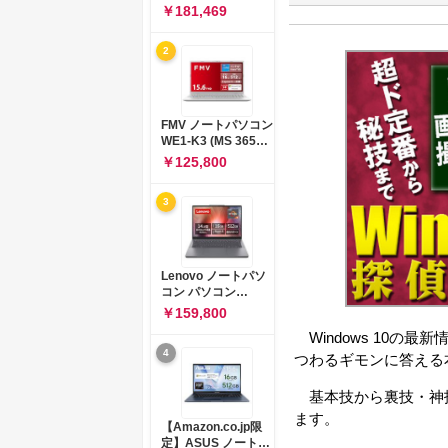
コン 15-fd 15.6イン
￥181,469
チ インテル Core 5
120U メモリ16GB
2
SSD512GB
Windows 11
Microsoft Office
2024搭載 WPS
Office搭載 カメラシ
FMV ノートパソコン
ャッター 指紋認証 薄
WE1-K3 (MS 365
型 Copilotキー搭載
Personal/Copilotキ
￥125,800
ナチュラルシルバー
ー搭載/Win 11/15.6
(BJ0M5PA-AAAI)
型/Core
3
i5/16GB/SSD
512GB/ホワイト)
FMVWK3E15W_AZ
Lenovo ノートパソ
コン パソコン
IdeaPad Slim 3 14.0
￥159,800
インチ AMD
Windows 10の最
Ryzen™ 5 8640HS
4
メモリ16GB
つわるギモンに答える
SSD512GB
Microsoft 365 試用
基本技から裏技・神技、最
版 Windows11 バッ
ます。
テリー駆動12.6時間
【Amazon.co.jp限
重量1.39kg ルナグレ
定】ASUS ノートパ