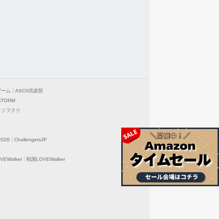
ゲーム
ASCII倶楽部
STORM
ソフクリ
2026
ChallengersJP
EWalker
戦国LOVEWalker