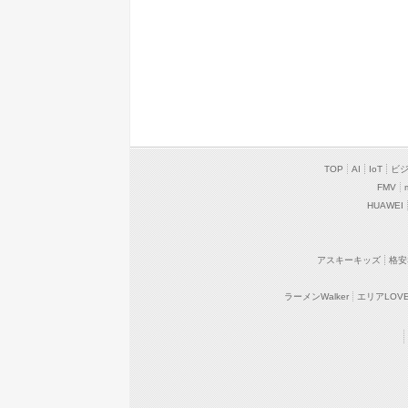
TOP
AI
IoT
ビ
FMV
HUAWEI
アスキーキッズ
格安
ラーメンWalker
エリアLOVEW