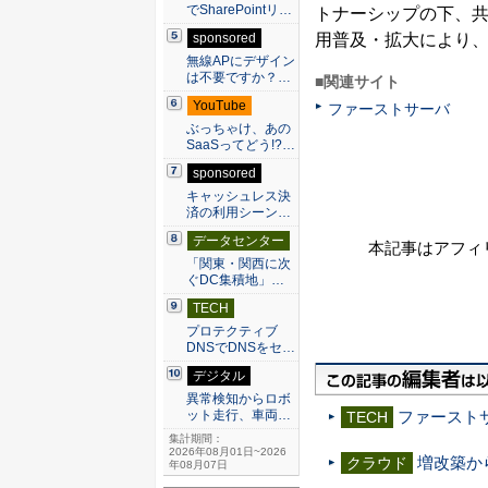
でSharePointリ…
トナーシップの下、共
用普及・拡大により、
sponsored
無線APにデザイン
は不要ですか？…
■関連サイト
YouTube
ファーストサーバ
ぶっちゃけ、あの
SaaSってどう!?…
sponsored
キャッシュレス決
済の利用シーン…
データセンター
本記事はアフィ
「関東・関西に次
ぐDC集積地」…
TECH
プロテクティブ
DNSでDNSをセ…
デジタル
異常検知からロボ
ファーストサー
ット走行、車両…
TECH
集計期間：
2026年08月01日~2026
増改築か
クラウド
年08月07日