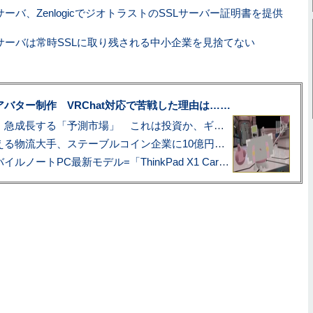
ーバ、ZenlogicでジオトラストのSSLサーバー証明書を提供
サーバは常時SSLに取り残される中小企業を見捨てない
uberアバター制作 VRChat対応で苦戦した理由は……
プロ野球も対象に、急成長する「予測市場」 これは投資か、ギャンブルか
アマゾン配送を支える物流大手、ステーブルコイン企業に10億円投資のワケ
あこがれの旗艦モバイルノートPC最新モデル=「ThinkPad X1 Carbon Gen 14 Aura Edition」実機レビュー