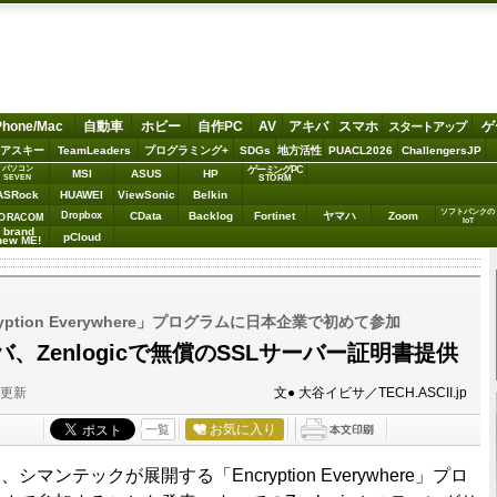
Phone/Mac
自動車
ホビー
自作PC
AV
アキバ
スマホ
ゲ
スタートアップ
アスキー
TeamLeaders
プログラミング+
SDGs
地方活性
PUACL2026
ChallengersJP
パソコン
ゲーミングPC
MSI
ASUS
HP
STORM
SEVEN
ASRock
HUAWEI
ViewSonic
Belkin
ソフトバンクの
Dropbox
CData
Backlog
Fortinet
ヤマハ
Zoom
ORACOM
IoT
brand
pCloud
new ME!
ption Everywhere」プログラムに日本企業で初めて参加
、Zenlogicで無償のSSLサーバー証明書提供
分更新
文● 大谷イビサ／TECH.ASCII.jp
お気に入り
一覧
ンテックが展開する「Encryption Everywhere」プロ