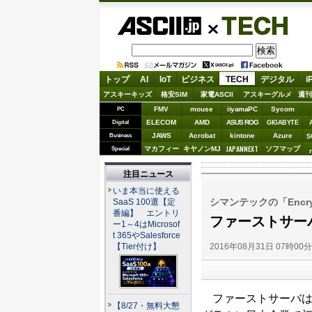
ASCII.jp
TECH
トップ
AI
IoT
ビジネス
TECH
デジタル
i
アスキーキッズ
格安SIM
家電ASCII
アスキーグルメ
週刊
FMV
mouse
iiyamaPC
Sycom
PC
ELECOM
AMD
ASUS ROG
Digital
GIGABYTE
JAWS
Acrobat
kintone
Azure
Business
S
JAPANNEXT
マカフィー
キヤノンMJ
ソフマップ
Special
注目ニュース
いま本当に使える
シマンテックの「Encry
SaaS 100選【定
番編】 エントリ
ファーストサーバ
ー1～4はMicrosof
t 365やSalesforce
2016年08月31日 07時00
【Tier付け】
ファーストサーバは、シマ
【8/27・無料大懇