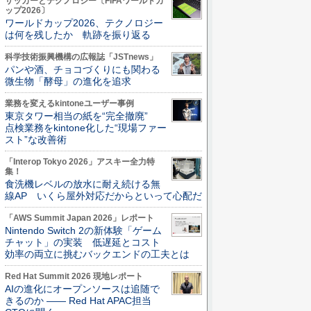
サッカーとテクノロジー〔FIFAワールドカ
ップ2026〕
ワールドカップ2026、テクノロジー
は何を残したか 軌跡を振り返る
科学技術振興機構の広報誌「JSTnews」
パンや酒、チョコづくりにも関わる
微生物「酵母」の進化を追求
業務を変えるkintoneユーザー事例
東京タワー相当の紙を“完全撤廃”
点検業務をkintone化した“現場ファー
スト”な改善術
「Interop Tokyo 2026」アスキー全力特
集！
食洗機レベルの放水に耐え続ける無
線AP いくら屋外対応だからといって心配だ
「AWS Summit Japan 2026」レポート
Nintendo Switch 2の新体験「ゲーム
チャット」の実装 低遅延とコスト
効率の両立に挑むバックエンドの工夫とは
Red Hat Summit 2026 現地レポート
AIの進化にオープンソースは追随で
きるのか ―― Red Hat APAC担当