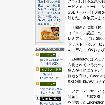
グラムに日本企業で初め
親会】情シス全員
集合！ビールと夏
ービスメニューに、
祭りグルメをお供
SSLサーバー証明書を
に「生き残るSaa
S、生き残れない
始した。今年度末まで
SaaS」をASCIIで
語り合おうぜ！
今回新たに取り扱うシ
（ドメイン認証）の「
レミアム」（1万390
トラスト トゥルービ
with EV」。OVお
アクセスランキン
ITトピック
グ
ZenlogicではS
情シス人材不足で
も「採用予定な…
ム化されているため、Z
ビジネス・開発
導入が可能になるだ
「Gemini
覧者を守り、Goog
Enterprise」に…
SSL利用時のWebサ
ITトピック
北米での成長率が
ファーストサーバでは、
すごすぎる Ni…
開始し、「常時SSL
Team Leaders
を開始したEncrypt
Power Automate