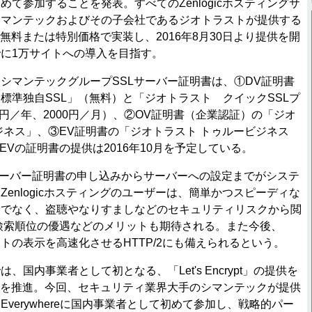
て参加することを発表。すべてのZenlogicホスティングサ
シマンテックおよびその子会社であるジオトラストが提供する
無料または特別価格で実装し、2016年8月30日より提供を開
に1万サイトへの導入を目指す。
マンテックグループSSLサーバー証明書は、①DV証明書
標準独自SSL」（無料）と「ジオトラスト クイックSSLプ
0円／年、2000円／月）、②OV証明書（企業認証）の「ジオ
ジネス」、③EV証明書の「ジオトラスト トゥルービジネス
よびEVの証明書の提供は2016年10月を予定している。
SLサーバー証明書の申し込みからサーバーへの設定までがシステ
enlogicホスティングのユーザーは、簡単かつスピーディな
けでなく、盗聴やなりすましなどのセキュリティリスクから閲
le検索順位の優遇などのメリットも期待される。また今後、
イトの表示を高速化させるHTTP/2にも備えられるという。
国内事業者として初となる、「Let's Encrypt」の提供を
」を推進。今回、セキュリティ業界大手のシマンテックが提供
ion Everywhereに国内事業者として初めて参加し、戦略的パー