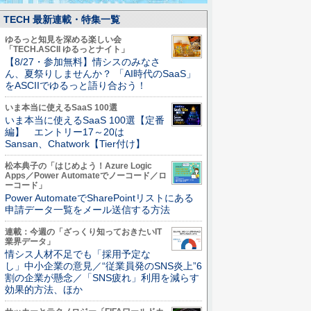
TECH 最新連載・特集一覧
ゆるっと知見を深める楽しい会
「TECH.ASCII ゆるっとナイト」
【8/27・参加無料】情シスのみなさ
ん、夏祭りしませんか？ 「AI時代のSaaS」
をASCIIでゆるっと語り合おう！
いま本当に使えるSaaS 100選
いま本当に使えるSaaS 100選【定番
編】 エントリー17～20は
Sansan、Chatwork【Tier付け】
松本典子の「はじめよう！Azure Logic
Apps／Power Automateでノーコード／ロ
ーコード」
Power AutomateでSharePointリストにある
申請データ一覧をメール送信する方法
連載：今週の「ざっくり知っておきたいIT
業界データ」
情シス人材不足でも「採用予定な
し」中小企業の意見／“従業員発のSNS炎上”6
割の企業が懸念／「SNS疲れ」利用を減らす
効果的方法、ほか