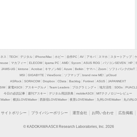
ジネス
TECH
デジタル
iPhone/Mac
ホビー
自作PC
AV
アキバ
スマホ
スタートアップ
mouse
マカフィー
ELECOM
iiyama PC
AMD
Sycom
ASUS ROG
パソコンSEVEN
HP
JAWS-UG
kintone
Acrobat
キヤノンMJ
Azure
Belkin
ヤマハ
Zoom
ソフトバンクのIoT
MSI
GIGABYTE
ViewSonic
ソフマップ
brand new ME!
pCloud
ASRock
SORACOM
Dropbox
CData
Backlog
Fortinet
ASUS
JAPANNEXT
SIM
家電ASCII
アスキーグルメ
Team Leaders
プログラミング＋
地方活性
SDGs
PUACL
今日の必読記事
週刊アスキー
デジタル用語辞典
mobileASCII
MITテクノロジーレビュー
alker
横浜LOVEWalker
西新宿LOVEWalker
夜景LOVEWalker
九州LOVEWalker
丸の内LOV
サイトポリシー
プライバシーポリシー
運営会社
お問い合わせ
広告掲載
© KADOKAWA ASCII Research Laboratories, Inc. 2026