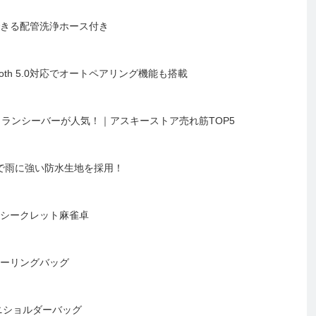
できる配管洗浄ホース付き
oth 5.0対応でオートペアリング機能も搭載
thトランシーバーが人気！｜アスキーストア売れ筋TOP5
製で雨に強い防水生地を採用！
 シークレット麻雀卓
ツーリングバッグ
るミニショルダーバッグ