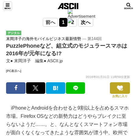
前へ
1
2
次へ
デジタル
末岡洋子の海外モバイルビジネス最新情勢
― 第144回
PuzzlePhoneなど、組立式のモジュラースマホは
2016年が元年になる!?
文● 末岡洋子 編集● ASCII.jp
[PC表示へ]
2016年01月31日 11時59分更新
お気に入り
iPhoneとAndroidを合わせると9割以上を占めるスマホ
市場。Firefox OSなどの新勢力はどうやらブレイクに至
らないようだ……。と、なんとなくスマートフォン市場
が面白くなくなってきたような雰囲気が漂う中、欧州で