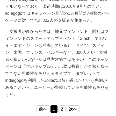
ドルとなっており、出荷時期は2016年9月とのこと。
Iidiegogoではキャンペーン期間の1ヵ月間に7種類のパッ
ケージに対して合計302人の支援者が集まった。
支援者が多かったのは、地元フィンランド（同社はフ
ィンランドのスタートアップイベント「Slash」でホワ
イトエディションも発表している）、ドイツ、スペイ
ン、米国、フランス、ベルギーなど。300人という支援
者が多いか少ないかは見方次第ではあるが、このキャン
ペーンは「フレキシブル」……要は投資した金額が戻っ
てこない可能性がありえるタイプで、タブレットで
Indiegogoを利用したJollaの出荷が遅れたという先例が
あることから、ユーザーが警戒している可能性もありそ
うだ。
前へ
1
2
次へ