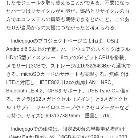
したモジュールを取り替えることができる。不要になっ
たパーツはリサイクルが可能だ。部品とリサイクルの両
方でエコシステムの構築も期待できるとのこと。このあ
たりが当局からの支援につながったと考えられる。
Indiegogoのプロジェクトページによれば、OSは
Android 6.0以上の予定。ハードウェアのスペックはフル
HDの5型ディスプレー、8コアの64ビットCPUを搭載、
メモリーは3GBで、ストレージは16/32/64GBから選択で
きる。microSDカードのサポートも実現する。無線では
LTEに対応し、IEEE802.11acの無線LAN、NFC、
Bluetooth LE 4.2、GPSをサポート、USB Type-Cも備え
る。カメラは12メガピクセル（メイン）と5メガピクセ
ル（サブ）、ジャイロスコープやアクセロメーターなど
も持つ。サイズは69×137×8.9mm、重量は170g。
Indiegogoでの価格は、限定250台の早期申込者向け
（Very Early Bird）が、16GBモデルで299ユーロ／333