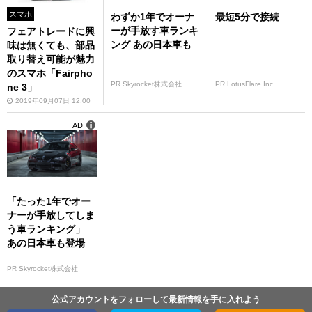
スマホ
わずか1年でオーナ
最短5分で接続
ーが手放す車ランキ
フェアトレードに興
ング あの日本車も
味は無くても、部品
取り替え可能が魅力
のスマホ「Fairpho
PR Skyrocket株式会社
PR LotusFlare Inc
ne 3」
2019年09月07日 12:00
AD
「たった1年でオー
ナーが手放してしま
う車ランキング」
あの日本車も登場
PR Skyrocket株式会社
公式アカウントをフォローして最新情報を手に入れよう