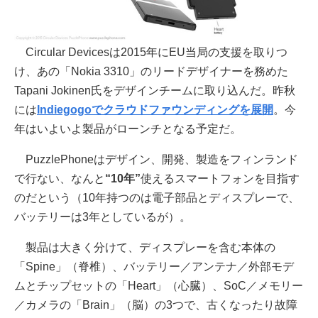
Circular Devicesは2015年にEU当局の支援を取りつ
け、あの「Nokia 3310」のリードデザイナーを務めた
Tapani Jokinen氏をデザインチームに取り込んだ。昨秋
には
Indiegogoでクラウドファウンディングを展開
。今
年はいよいよ製品がローンチとなる予定だ。
PuzzlePhoneはデザイン、開発、製造をフィンランド
で行ない、なんと
“10年”
使えるスマートフォンを目指す
のだという（10年持つのは電子部品とディスプレーで、
バッテリーは3年としているが）。
製品は大きく分けて、ディスプレーを含む本体の
「Spine」（脊椎）、バッテリー／アンテナ／外部モデ
ムとチップセットの「Heart」（心臓）、SoC／メモリー
／カメラの「Brain」（脳）の3つで、古くなったり故障