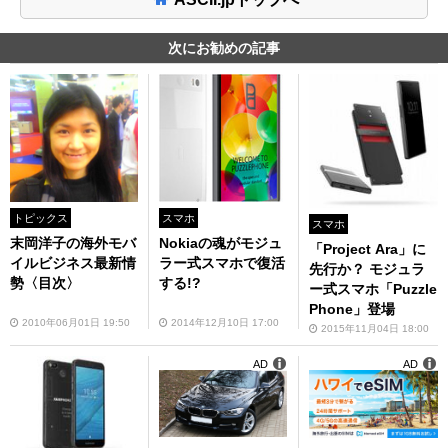
次にお勧めの記事
トピックス
スマホ
スマホ
末岡洋子の海外モバ
Nokiaの魂がモジュ
「Project Ara」に
イルビジネス最新情
ラー式スマホで復活
先行か？ モジュラ
勢〈目次〉
する!?
ー式スマホ「Puzzle
Phone」登場
2010年06月01日 19:50
2014年12月10日 17:00
2015年11月04日 18:00
AD
AD