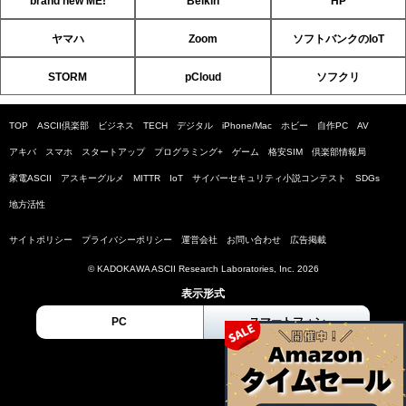
brand new ME!
Belkin
HP
ヤマハ
Zoom
ソフトバンクのIoT
STORM
pCloud
ソフクリ
TOP
ASCII倶楽部
ビジネス
TECH
デジタル
iPhone/Mac
ホビー
自作PC
AV
アキバ
スマホ
スタートアップ
プログラミング+
ゲーム
格安SIM
倶楽部情報局
家電ASCII
アスキーグルメ
MITTR
IoT
サイバーセキュリティ小説コンテスト
SDGs
地方活性
サイトポリシー
プライバシーポリシー
運営会社
お問い合わせ
広告掲載
© KADOKAWA ASCII Research Laboratories, Inc. 2026
表示形式
PC
スマートフォン