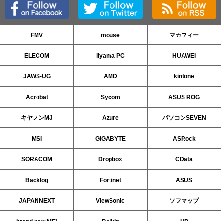
FMV
mouse
マカフィー
ELECOM
iiyama PC
HUAWEI
JAWS-UG
AMD
kintone
Acrobat
Sycom
ASUS ROG
キヤノンMJ
Azure
パソコンSEVEN
MSI
GIGABYTE
ASRock
SORACOM
Dropbox
CData
Backlog
Fortinet
ASUS
JAPANNEXT
ViewSonic
ソフマップ