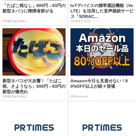
「たばこ税なし」600円→83円の
IoTデバイスの標準通話機能（Vo
新型タバコに喫煙者群がる
LTE）を活用した音声接続サービ
ス「SORAC...
PR(株式会社HAL)
2026年7月2日
新型タバコが大反響！「たばこ
Amazon今日も見逃せない！8
税、さようなら」600円→83円の
0%OFF以上が続々登場
新型が爆売れ
PR(株式会社HAL)
PR(Amazon)