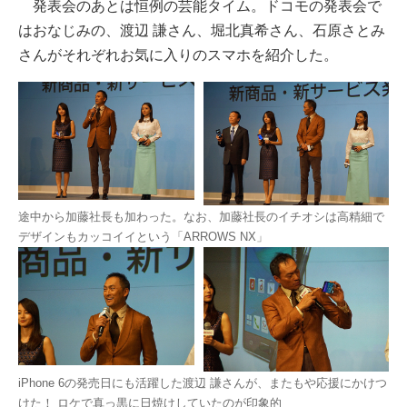
発表会のあとは恒例の芸能タイム。ドコモの発表会で
はおなじみの、渡辺 謙さん、堀北真希さん、石原さとみ
さんがそれぞれお気に入りのスマホを紹介した。
途中から加藤社長も加わった。なお、加藤社長のイチオシは高精細で
デザインもカッコイイという「ARROWS NX」
iPhone 6の発売日にも活躍した渡辺 謙さんが、またもや応援にかけつ
けた！ ロケで真っ黒に日焼けしていたのが印象的