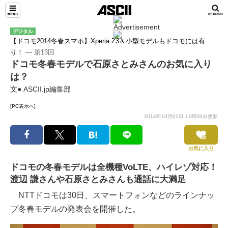
デジタル
【ドコモ2014冬春スマホ】Xperia Z3＆小型モデルもドコモには有
り！
― 第13回
ドコモ冬春モデルで石原さとみさんのお気に入り
は？
文● ASCII.jp編集部
[PC表示へ]
2014年10月01日 11時00分更新
お気に入り
ドコモの冬春モデルは全機種VoLTE、ハイレゾ対応！
渡辺 謙さんや石原さとみさんも通話に大満足
NTTドコモは30日、スマートフォンなどのラインナッ
プ冬春モデルの発表会を開催した。