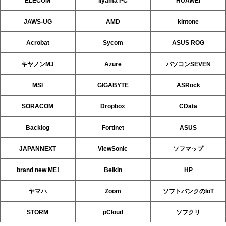
ELECOM
iiyama PC
HUAWEI
JAWS-UG
AMD
kintone
Acrobat
Sycom
ASUS ROG
キヤノンMJ
Azure
パソコンSEVEN
MSI
GIGABYTE
ASRock
SORACOM
Dropbox
CData
Backlog
Fortinet
ASUS
JAPANNEXT
ViewSonic
ソフマップ
brand new ME!
Belkin
HP
ヤマハ
Zoom
ソフトバンクのIoT
STORM
pCloud
ソフクリ