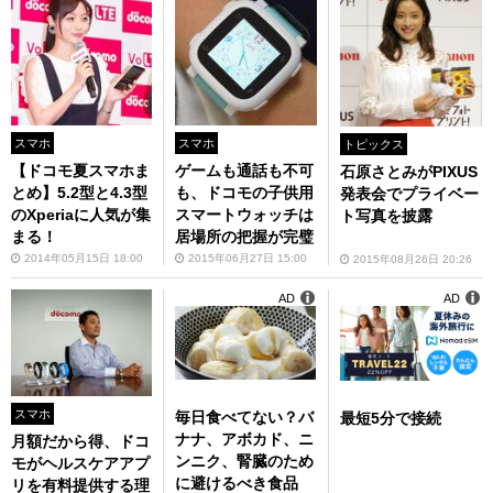
スマホ
スマホ
トピックス
【ドコモ夏スマホま
ゲームも通話も不可
石原さとみがPIXUS
とめ】5.2型と4.3型
も、ドコモの子供用
発表会でプライベー
のXperiaに人気が集
スマートウォッチは
ト写真を披露
まる！
居場所の把握が完璧
2014年05月15日 18:00
2015年06月27日 15:00
2015年08月26日 20:26
AD
AD
スマホ
毎日食べてない？バ
最短5分で接続
ナナ、アボカド、ニ
月額だから得、ドコ
ンニク、腎臓のため
モがヘルスケアアプ
に避けるべき食品
リを有料提供する理