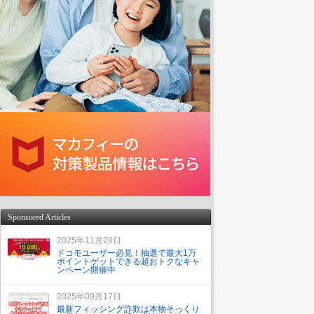
Sponsored Articles
2025年11月28日
ドコモユーザー必見！抽選で最大1万
ポイントゲットできる超おトクなキャ
ンペーン開催中
2025年09月17日
最新フィッシング詐欺は本物そっくり