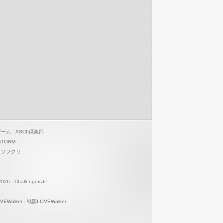
ゲーム
ASCII倶楽部
STORM
ソフクリ
2026
ChallengersJP
EWalker
戦国LOVEWalker