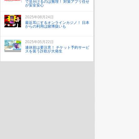
で見分けるのは無理！ 対策アプリ任せ
が安全安心
2025年08月24日
最近耳にするオンラインカジノ！ 日本
からの利用は賭博扱いも
2025年05月22日
連休前は要注意！ チケット予約サービ
スを装う詐欺が大発生