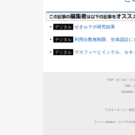
せきゅラボ研究結果
デジタル
利用台数無制限、生体認証にも対応
デジタル
マカフィーとインテル、セキュリテ
デジタル
TOP
AI
IoT
ビ
FMV
HUAWEI
アスキーキッズ
格安
ラーメンWalker
エリアLOVEW