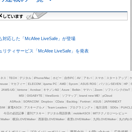
した「McAfee LiveSafe」が登場
ィサービス「McAfee LiveSafe」を発表
ジネス
TECH
デジタル
iPhone/Mac
ホビー
自作PC
AV
アキバ
スマホ
スタートアップ
mouse
マカフィー
ELECOM
iiyama PC
AMD
Sycom
ASUS ROG
パソコンSEVEN
HP
JAWS-UG
kintone
Acrobat
キヤノンMJ
Azure
Belkin
ヤマハ
Zoom
ソフトバンクのIoT
MSI
GIGABYTE
ViewSonic
ソフマップ
brand new ME!
pCloud
ASRock
SORACOM
Dropbox
CData
Backlog
Fortinet
ASUS
JAPANNEXT
SIM
家電ASCII
アスキーグルメ
Team Leaders
プログラミング＋
地方活性
SDGs
PUACL
今日の必読記事
週刊アスキー
デジタル用語辞典
mobileASCII
MITテクノロジーレビュー
alker
横浜LOVEWalker
西新宿LOVEWalker
夜景LOVEWalker
九州LOVEWalker
丸の内LOV