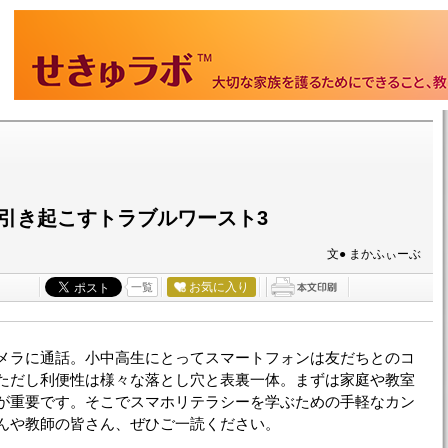
引き起こすトラブルワースト3
文● まかふぃーぶ
お気に入り
一覧
メラに通話。小中高生にとってスマートフォンは友だちとのコ
ただし利便性は様々な落とし穴と表裏一体。まずは家庭や教室
が重要です。そこでスマホリテラシーを学ぶための手軽なカン
んや教師の皆さん、ぜひご一読ください。