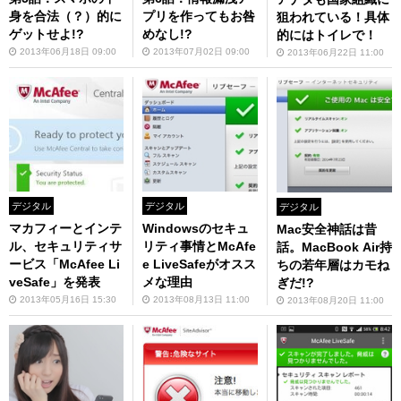
身を合法（？）的に
プリを作ってもお咎
狙われている！具体
ゲットせよ!?
めなし!?
的にはトイレで！
2013年06月18日 09:00
2013年07月02日 09:00
2013年06月22日 11:00
デジタル
デジタル
デジタル
マカフィーとインテ
Windowsのセキュ
Mac安全神話は昔
ル、セキュリティサ
リティ事情とMcAfe
話。MacBook Air持
ービス「McAfee Li
e LiveSafeがオスス
ちの若年層はカモね
veSafe」を発表
メな理由
ぎだ!?
2013年05月16日 15:30
2013年08月13日 11:00
2013年08月20日 11:00