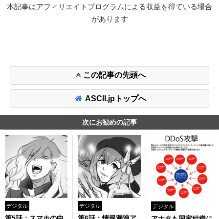
本記事はアフィリエイトプログラムによる収益を得ている場合
があります
この記事の先頭へ
ASCII.jpトップへ
次にお勧めの記事
デジタル
デジタル
デジタル
第5話：スマホの中
第6話：情報漏洩ア
アナタも国家組織に