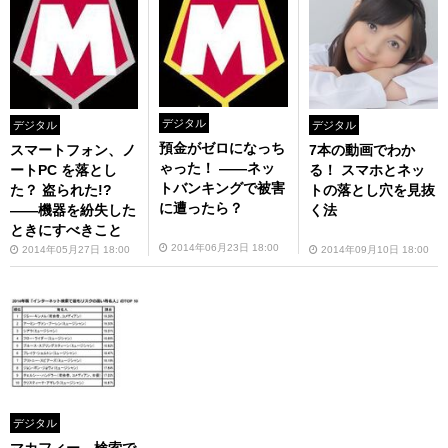
デジタル
デジタル
デジタル
預金がゼロになっち
7本の動画でわか
スマートフォン、ノ
ゃった！ ——ネッ
る！ スマホとネッ
ートPC を落とし
トバンキングで被害
トの落とし穴を見抜
た？ 盗られた!?
に遭ったら？
く法
——機器を紛失した
ときにすべきこと
2014年06月23日 18:00
2014年09月10日 18:00
2014年05月27日 18:00
デジタル
マカフィー、検索で