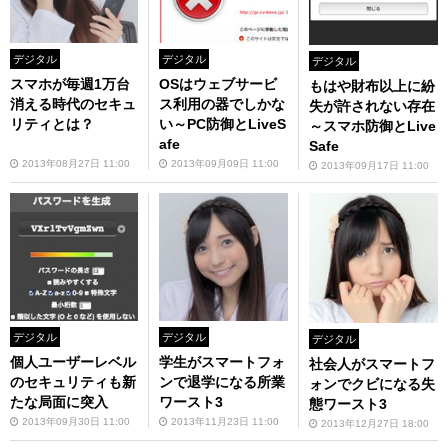
デジタル
デジタル
デジタル
スマホが毎週1万台
OSはウェブサービ
もはや財布以上に紛
消える時代のセキュ
ス利用の器でしかな
失が許されない存在
リティとは？
い～PC防御とLiveS
～スマホ防御とLive
afe
Safe
2013年08月27日 11:00
2013年09月09日 11:00
2013年09月17日 11:00
デジタル
デジタル
デジタル
個人ユーザーレベル
学生がスマートフォ
社会人がスマートフ
のセキュリティも新
ンで退学になる所業
ォンでクビになる失
たな局面に突入
ワースト3
態ワースト3
2013年09月30日 11:00
2013年11月23日 11:00
2013年12月27日 18:00