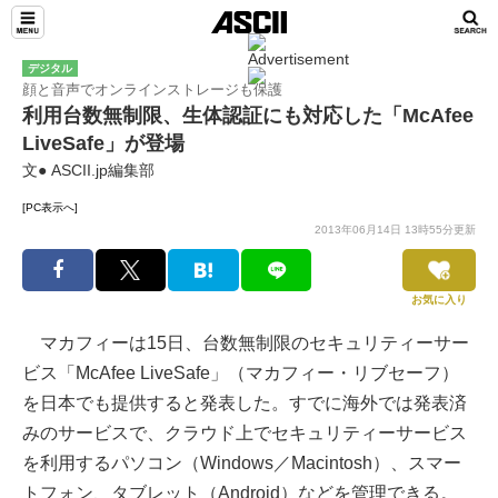
デジタル
顔と音声でオンラインストレージも保護
利用台数無制限、生体認証にも対応した「McAfee
LiveSafe」が登場
文● ASCII.jp編集部
[PC表示へ]
2013年06月14日 13時55分更新
お気に入り
マカフィーは15日、台数無制限のセキュリティーサー
ビス「McAfee LiveSafe」（マカフィー・リブセーフ）
を日本でも提供すると発表した。すでに海外では発表済
みのサービスで、クラウド上でセキュリティーサービス
を利用するパソコン（Windows／Macintosh）、スマー
トフォン、タブレット（Android）などを管理できる。