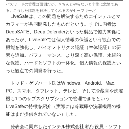
パスワードの管理は面倒だが、きちんとやらないと非常に危険であ
る。こうした課題を解決してくれるのがセーフキーだ
LiveSafeは、この問題を解決するためにインテルとマ
カフィーが共同開発したものだという。すでに両者は
DeepSAFE、Deep Defenderといった製品で協力関係に
あったが、LiveSafeでは個人情報の保護という観点での
機能を強化し、バイオメトリクス認証（生体認証）の要
素を追加。パフォーマンス、より深く高い保護、永続的
な保護、ハードとソフトの一体化、個人情報の保護とい
った観点での開発を行った。
トッド・ゲブハート氏はWindows、Android、Mac、
PC、スマホ、タブレット、テレビ、そして冷蔵庫や洗濯
機も1つのサブスクリプションで管理できるという
LiveSafeの特徴を紹介（実際には冷蔵庫や洗濯機用の機
能はまだ提供されていない）した。
発表会に同席したインテル株式会社 執行役員・ソフト