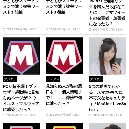
子どもがスマートフ
子どもがスマートフ
Twitterで短縮リン
ォンで遭う被害ワー
ォンで遭う被害ワー
クを踏んだら妙なこ
スト3 前編
スト3 後編
とに！ デマツイー
トの被害者・加害者
になったら？
2014年02月28日 18:00
2014年03月14日 18:00
2014年03月07日 18:00
デジタル
デジタル
デジタル
見知らぬ人が私の悪
PCが超不調！ブラ
5つの動画でわか
口を！ 個人情報ま
ウザー起動時に見知
る、スマホやPCに
で！ ――誹謗中傷
らぬページが!? ウ
不可欠なセキュリテ
に遭ったら？
イルス・マルウェア
ィ「McAfee LiveSa
に感染したら？
fe」。
2014年04月30日 23:00
2014年03月21日 18:00
2014年05月20日 11:00