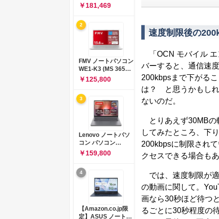
コン 15-fd 15.6イン
￥181,469
チ インテル Core 5
120U メモリ16GB
2
SSD512GB
速度制限後の200
Windows 11
Microsoft Office
2024搭載 WPS
「OCN モバイル エン
Office搭載 カメラシ
FMV ノートパソコン
バーすると、通信速度が
ャッター 指紋認証 薄
WE1-K3 (MS 365
型 Copilotキー搭載
200kbpsまで下
Personal/Copilotキ
￥125,800
ナチュラルシルバー
ー搭載/Win 11/15.6
は？ と思うかもし
(BJ0M5PA-AAAI)
型/Core
3
ないのだ。
i5/16GB/SSD
512GB/ホワイト)
FMVWK3E15W_AZ
とりあえず30MBの
してみたところ、下りで
Lenovo ノートパソ
コン パソコン
200kbpsに制限
IdeaPad Slim 3 14.0
￥159,800
クセスできる場合も
インチ AMD
Ryzen™ 5 8640HS
4
メモリ16GB
では、速度制限が適用
SSD512GB
の動画に関して。You
Microsoft 365 試用
版 Windows11 バッ
画なら30秒ほど待つ
テリー駆動12.6時間
【Amazon.co.jp限
るごとに30秒程度の
重量1.39kg ルナグレ
定】ASUS ノートパ