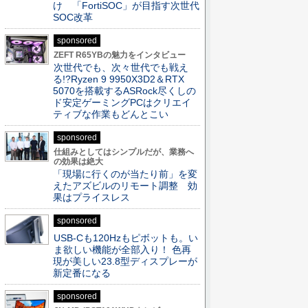
け 「FortiSOC」が目指す次世代
SOC改革
sponsored
ZEFT R65YBの魅力をインタビュー
次世代でも、次々世代でも戦え
る!?Ryzen 9 9950X3D2＆RTX
5070を搭載するASRock尽くしの
ド安定ゲーミングPCはクリエイ
ティブな作業もどんとこい
sponsored
仕組みとしてはシンプルだが、業務へ
の効果は絶大
「現場に行くのが当たり前」を変
えたアズビルのリモート調整 効
果はプライスレス
sponsored
USB-Cも120Hzもピボットも。い
ま欲しい機能が全部入り！ 色再
現が美しい23.8型ディスプレーが
新定番になる
sponsored