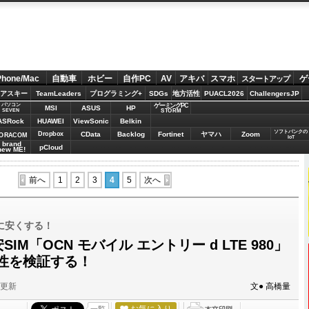
Phone/Mac
自動車
ホビー
自作PC
AV
アキバ
スマホ
ゲ
スタートアップ
アスキー
TeamLeaders
プログラミング+
SDGs
地方活性
PUACL2026
ChallengersJP
パソコン
ゲーミングPC
MSI
ASUS
HP
STORM
SEVEN
ASRock
HUAWEI
ViewSonic
Belkin
ソフトバンクの
Dropbox
CData
Backlog
Fortinet
ヤマハ
Zoom
ORACOM
IoT
brand
pCloud
new ME!
前へ
1
2
3
4
5
次へ
に安くする！
SIM「OCN モバイル エントリー d LTE 980」
性を検証する！
分更新
文● 高橋量
お気に入り
一覧