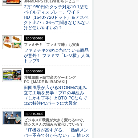
JN-MD-IPST101WHDをレビュー
2万1980円のタッチ対応10.1型モ
バイルディスプレー、ワイド
HD（1540×720ドット）＆アスペ
クト比77：36って聞きなじみない
けど使いやすいの？
sponsored
ファミチキ「ファミマ味」も実食
ファミチキの次に売れている商品
が意外！ ファミマ「レジ横」人気
トップ3
sponsored
茨城県龍ヶ崎市産のゲーミング
PC【MADE IN IBARAKI】
田園風景が広がるSTORMの組み
立て工場を見学！プロの早組み
（しかも丁寧）とBTO PCならで
はの特注PCパーツに大興奮
sponsored
ビジネスIT環境が大きく変わる中で、
情シスさんの悩みも変化している？
「IT機器が高すぎる」「熟練メン
バー不在で分からない」… 情シス