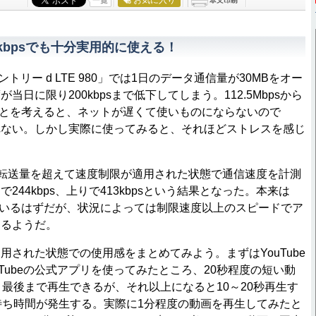
kbpsでも十分実用的に使える！
トリー d LTE 980」では1日のデータ通信量が30MBをオー
当日に限り200kbpsまで低下してしまう。112.5Mbpsから
がることを考えると、ネットが遅くて使いものにならないので
れない。しかし実際に使ってみると、それほどストレスを感じ
転送量を超えて速度制限が適用された状態で通信速度を計測
244kbps、上りで413kbpsという結果となった。本来は
されているはずだが、状況によっては制限速度以上のスピードでア
あるようだ。
された状態での使用感をまとめてみよう。まずはYouTube
Tubeの公式アプリを使ってみたところ、20秒程度の短い動
と最後まで再生できるが、それ以上になると10～20秒再生す
待ち時間が発生する。実際に1分程度の動画を再生してみたと