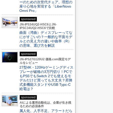
ーのための次世代チェア。理想の
座り心地を実現する「LiberNovo
Omni Pro」
sponsored
JN-IPS34UQ2-HSC6とJN-
IPSC34UQ2-HSC6で比較
曲面（湾曲）ディスプレーってな
にがすごいの？一般的な平面モデ
ルとの見え方の違いや曲率（R）
の意味、選び方を解説
sponsored
JN-IPS27G120U2 価格.com限定モデ
ルをレビュー
27型4K・120Hzゲーミングディス
プレーが破格の3万円切り！PCで
もPS5でもSwitch 2でも使えるモ
デルだけど買っても大丈夫？昇降
式多機能スタンドやUSB Typc-C
給電は？
sponsored
AIによる運用自動化は、企業が生き残
るための必須条件
属人化、人手不足、アラートだら