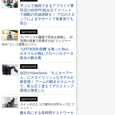
手ぶらで挑戦できるアプライド豊
田店の自作PC組み立てイベント
で感動の完成体験を！ プロのスタ
ッフによるサポートで初参加でも
安心
sponsored
ガバナンスの徹底で安全を担保し、AI
活用の促進で目指すのは“トレジャー
Box”という成長エンジン
“120TB消失危機”を救ったBox。
ゼネラルが挑むグローバルデータ
統合の舞台裏
sponsored
好評のViewSonic「モニターアー
ム」にスタイリッシュなモデルが
新登場！ アームの動きがスムーズ
で、机も広く使えてデスクトップ
環境が激変した
sponsored
スイッチひとつで背中のS字カーブにフ
ィット！
腰を気にする長時間デスクワーカ