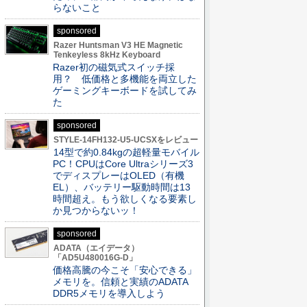
らないこと
sponsored
Razer Huntsman V3 HE Magnetic
Tenkeyless 8kHz Keyboard
Razer初の磁気式スイッチ採
用？ 低価格と多機能を両立した
ゲーミングキーボードを試してみ
た
sponsored
STYLE-14FH132-U5-UCSXをレビュー
14型で約0.84kgの超軽量モバイル
PC！CPUはCore Ultraシリーズ3
でディスプレーはOLED（有機
EL）、バッテリー駆動時間は13
時間超え。もう欲しくなる要素し
か見つからないッ！
sponsored
ADATA（エイデータ）
「AD5U480016G-D」
価格高騰の今こそ「安心できる」
メモリを。信頼と実績のADATA
DDR5メモリを導入しよう