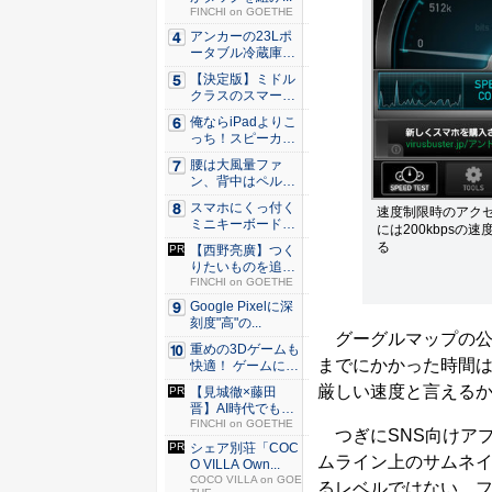
FINCHI on GOETHE
アンカーの23Lポ
ータブル冷蔵庫が
Ama...
【決定版】ミドル
クラスのスマート
フォンの...
俺ならiPadよりこ
っち！スピーカー
9個...
腰は大風量ファ
ン、背中はペルチ
ェ冷却。ダ...
スマホにくっ付く
速度制限時のアク
ミニキーボード！
には200kbpsの
触ってわ...
る
【西野亮廣】つく
りたいものを追求
できる環...
FINCHI on GOETHE
Google Pixelに深
刻度"高"の...
グーグルマップの公
重めの3Dゲームも
までにかかった時間は
快適！ ゲームに強
いH...
厳しい速度と言える
【見城徹×藤田
晋】AI時代でも変
わらない...
FINCHI on GOETHE
つぎにSNS向けア
シェア別荘「COC
ムライン上のサムネ
O VILLA Own...
COCO VILLA on GOE
るレベルではない。