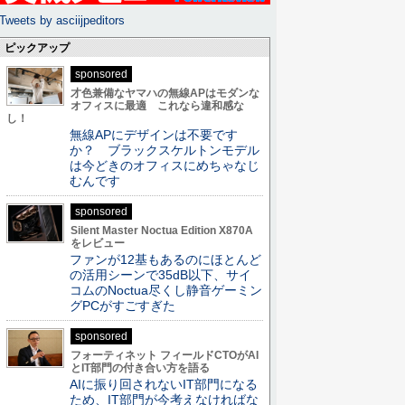
Tweets by asciijpeditors
ピックアップ
sponsored
才色兼備なヤマハの無線APはモダンな
オフィスに最適 これなら違和感な
し！
無線APにデザインは不要です
か？ ブラックスケルトンモデル
は今どきのオフィスにめちゃなじ
むんです
sponsored
Silent Master Noctua Edition X870A
をレビュー
ファンが12基もあるのにほとんど
の活用シーンで35dB以下、サイ
コムのNoctua尽くし静音ゲーミン
グPCがすごすぎた
sponsored
フォーティネット フィールドCTOがAI
とIT部門の付き合い方を語る
AIに振り回されないIT部門になる
ため、IT部門が今考えなければな