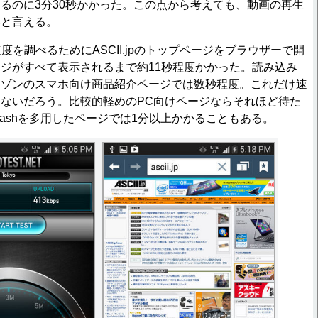
るのに3分30秒かかった。この点から考えても、動画の再生
いと言える。
を調べるためにASCII.jpのトップページをブラウザーで開
ジがすべて表示されるまで約11秒程度かかった。読み込み
マゾンのスマホ向け商品紹介ページでは数秒程度。これだけ速
ないだろう。比較的軽めのPC向けページならそれほど待た
lashを多用したページでは1分以上かかることもある。