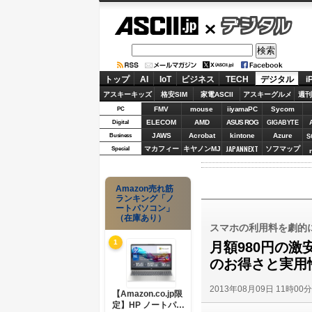
ASCII.jp
デジタル
トップ
AI
IoT
ビジネス
TECH
デジタル
i
アスキーキッズ
格安SIM
家電ASCII
アスキーグルメ
週刊
FMV
mouse
iiyamaPC
Sycom
PC
ELECOM
AMD
ASUS ROG
Digital
GIGABYTE
JAWS
Acrobat
kintone
Azure
Business
S
JAPANNEXT
マカフィー
キヤノンMJ
ソフマップ
Special
Amazon売れ筋
ランキング「ノ
ートパソコン」
（在庫あり）
スマホの利用料を劇的
1
月額980円の激安
のお得さと実用
2013年08月09日 11時00
【Amazon.co.jp限
定】HP ノートパソ