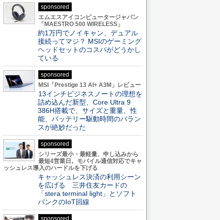
sponsored
エムエスアイコンピュータージャパン
「MAESTRO 500 WIRELESS」
約1万円でノイキャン、デュアル
接続ってマジ？ MSIのゲーミング
ヘッドセットのコスパがどうかし
ている
sponsored
MSI「Prestige 13 AI+ A3M」レビュー
13インチビジネスノートの理想を
詰め込んだ新型、Core Ultra 9
386H搭載で、サイズと重量、性
能、バッテリー駆動時間のバラン
スが絶妙だった
sponsored
シリーズ最小・最軽量、申し込みから
最短4営業日。モバイル通信対応でキャ
ッシュレス導入のハードルを下げる
キャッシュレス決済の利用シーン
を広げる 三井住友カードの
「stera terminal light」とソフト
バンクのIoT回線
sponsored