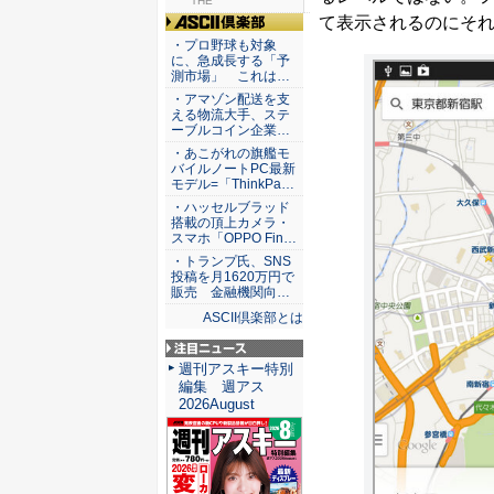
THE
て表示されるのにそ
ASCII倶楽部
・プロ野球も対象
に、急成長する「予
測市場」 これは…
・アマゾン配送を支
える物流大手、ステ
ーブルコイン企業…
・あこがれの旗艦モ
バイルノートPC最新
モデル=「ThinkPa…
・ハッセルブラッド
搭載の頂上カメラ・
スマホ「OPPO Fin…
・トランプ氏、SNS
投稿を月1620万円で
販売 金融機関向…
ASCII倶楽部とは
注目ニュース
週刊アスキー特別
編集 週アス
2026August