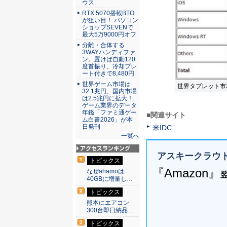
ウス
RTX 5070搭載BTO
が狙い目！ パソコン
ショップSEVENで
最大5万9000円オフ
分離・合体する
3WAYハンディファ
ン。置けば自動120
度首振り、冷却プレ
ート付きで8,480円
世界ゲーム市場は
世界タブレット市
32.1兆円、国内市場
は2.5兆円に拡大！
ゲーム業界のデータ
年鑑「ファミ通ゲー
■関連サイト
ム白書2026」が本
日発刊
米IDC
一覧へ
アスキークラウ
アクセスランキン
トピックス
グ
『Amazon』
なぜahamoは
40GBに増量し…
トピックス
熊本にエアコン
300台即日納品…
トピックス