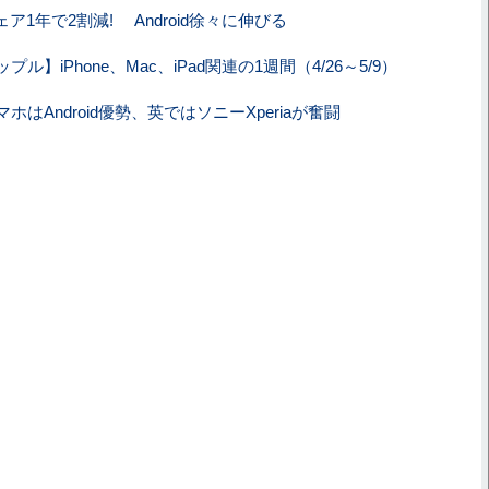
シェア1年で2割減! Android徐々に伸びる
プル】iPhone、Mac、iPad関連の1週間（4/26～5/9）
ホはAndroid優勢、英ではソニーXperiaが奮闘