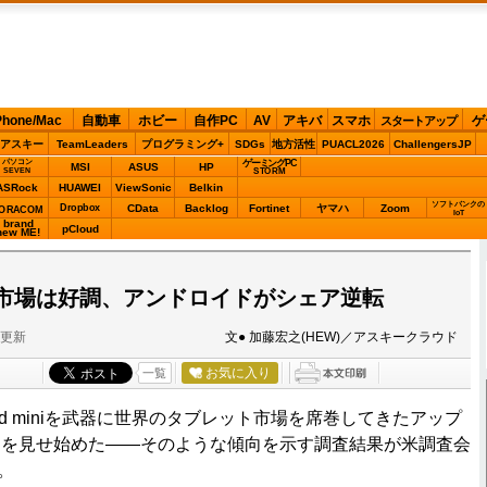
Phone/Mac
自動車
ホビー
自作PC
AV
アキバ
スマホ
ゲ
スタートアップ
アスキー
TeamLeaders
プログラミング+
SDGs
地方活性
PUACL2026
ChallengersJP
パソコン
ゲーミングPC
MSI
ASUS
HP
STORM
SEVEN
ASRock
HUAWEI
ViewSonic
Belkin
ソフトバンクの
Dropbox
CData
Backlog
Fortinet
ヤマハ
Zoom
ORACOM
IoT
brand
pCloud
new ME!
市場は好調、アンドロイドがシェア逆転
分更新
文● 加藤宏之(HEW)／アスキークラウド
お気に入り
一覧
Pad miniを武器に世界のタブレット市場を席巻してきたアップ
えを見せ始めた――そのような傾向を示す調査結果が米調査会
。