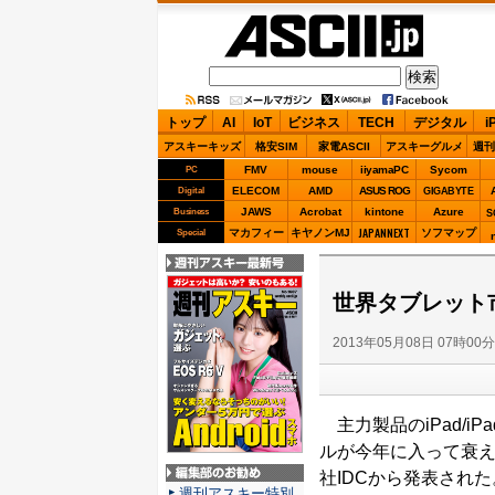
ASCII.jp
トップ
AI
IoT
ビジネス
TECH
デジタル
i
アスキーキッズ
格安SIM
家電ASCII
アスキーグルメ
週刊
FMV
mouse
iiyamaPC
Sycom
PC
ELECOM
AMD
ASUS ROG
Digital
GIGABYTE
JAWS
Acrobat
kintone
Azure
Business
S
JAPANNEXT
マカフィー
キヤノンMJ
ソフマップ
Special
週刊アスキー最新
号
世界タブレット
2013年05月08日 07時00
主力製品のiPad/i
ルが今年に入って衰
社IDCから発表された
編集部のお勧め
週刊アスキー特別