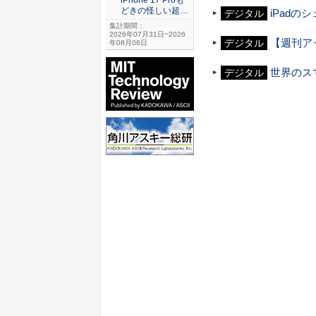
どきの怪しい超…
iPadの
デジタル
集計期間：
2026年07月31日~2026
【週刊アッ
デジタル
年08月06日
世界のスマ
デジタル