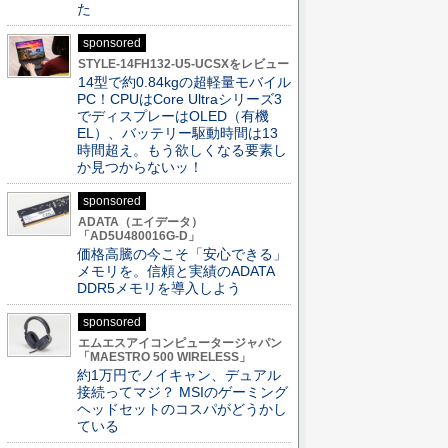
た
sponsored
STYLE-14FH132-U5-UCSXをレビュー
14型で約0.84kgの超軽量モバイル
PC！CPUはCore Ultraシリーズ3
でディスプレーはOLED（有機
EL）、バッテリー駆動時間は13
時間超え。もう欲しくなる要素し
か見つからないッ！
sponsored
ADATA（エイデータ）
「AD5U480016G-D」
価格高騰の今こそ「安心できる」
メモリを。信頼と実績のADATA
DDR5メモリを導入しよう
sponsored
エムエスアイコンピュータージャパン
「MAESTRO 500 WIRELESS」
約1万円でノイキャン、デュアル
接続ってマジ？ MSIのゲーミング
ヘッドセットのコスパがどうかし
ている