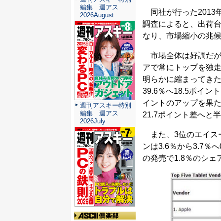
編集 週アス
同社が行った2013
2026August
調査によると、出荷台数
なり、市場縮小の兆
市場全体は好調だが
アで常にトップを独
明らかに縮まってきた
39.6％へ18.5ポイ
イントのアップを果た
週刊アスキー特別
編集 週アス
21.7ポイント差へと
2026July
また、3位のエイスース
ンは3.6％から3.7％
の発売で1.8％のシ