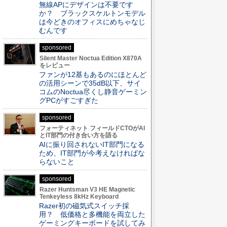
無線APにデザインは不要です
か？ ブラックスケルトンモデル
は今どきのオフィスにめちゃなじ
むんです
sponsored
Silent Master Noctua Edition X870A
をレビュー
ファンが12基もあるのにほとんど
の活用シーンで35dB以下、サイ
コムのNoctua尽くし静音ゲーミン
グPCがすごすぎた
sponsored
フォーティネット フィールドCTOがAI
とIT部門の付き合い方を語る
AIに振り回されないIT部門になる
ため、IT部門が今考えなければな
らないこと
sponsored
Razer Huntsman V3 HE Magnetic
Tenkeyless 8kHz Keyboard
Razer初の磁気式スイッチ採
用？ 低価格と多機能を両立した
ゲーミングキーボードを試してみ