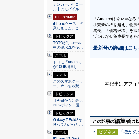
アンカーがリコー
ル中のモバイル…
iPhone/Mac
「Amazonは今や単な
iPhoneケース、卒
小売業の枠を超え、物流
業しました。こ…
成長。「価格破壊」を武
トピックス
ゾンはなぜ急成長できた
TOTOがリコール
中の温水洗浄便…
最新号の詳細はこち
スマホ
ドコモ「ahamo」
が10GB増量し…
スマホ
このスマホクーラ
本記事はアフィ
ー、めっちゃ賢…
トピックス
【今日から】最大
30％ポイント還…
トピックス
Galaxy Z Fold8を
使ってわかった…
「ほかの
ビジネス
スマホ
iPhone 17 Proも