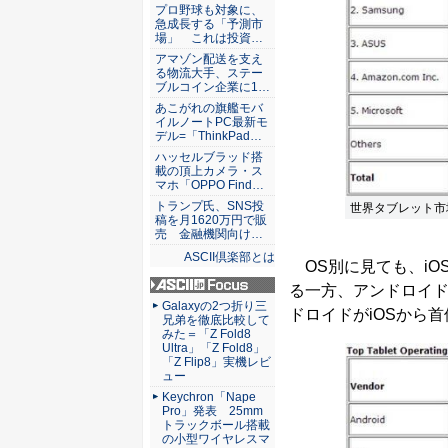
ASCII倶楽部
プロ野球も対象に、
急成長する「予測市
場」 これは投資…
アマゾン配送を支え
る物流大手、ステー
ブルコイン企業に1…
あこがれの旗艦モバ
イルノートPC最新モ
デル=「ThinkPad…
ハッセルブラッド搭
載の頂上カメラ・ス
マホ「OPPO Find…
トランプ氏、SNS投
世界タブレット市
稿を月1620万円で販
売 金融機関向け…
ASCII倶楽部とは
OS別に見ても、iOS
る一方、アンドロイドは
ASCII.jp Focus
Galaxyの2つ折り三
ドロイドがiOSから
兄弟を徹底比較して
みた＝「Z Fold8
Ultra」「Z Fold8」
「Z Flip8」実機レビ
ュー
Keychron「Nape
Pro」発表 25mm
トラックボール搭載
の小型ワイヤレスマ