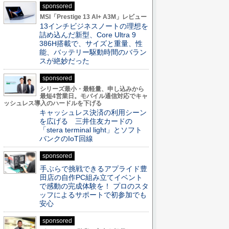
sponsored
MSI「Prestige 13 AI+ A3M」レビュー
13インチビジネスノートの理想を
詰め込んだ新型、Core Ultra 9
386H搭載で、サイズと重量、性
能、バッテリー駆動時間のバラン
スが絶妙だった
sponsored
シリーズ最小・最軽量、申し込みから
最短4営業日。モバイル通信対応でキャ
ッシュレス導入のハードルを下げる
キャッシュレス決済の利用シーン
を広げる 三井住友カードの
「stera terminal light」とソフト
バンクのIoT回線
sponsored
手ぶらで挑戦できるアプライド豊
田店の自作PC組み立てイベント
で感動の完成体験を！ プロのスタ
ッフによるサポートで初参加でも
安心
sponsored