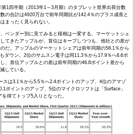
年第1四半期（2013年1～3月期）のタブレット世界出荷台数
の合計は4920万台で前年同期比が142.4％のプラス成長と
候はまったく見られない。
、ベンダー別に見てみると様相は一変する。マーケットシェ
走してきたアップルが、首位はキープしつつも、他社との差が
のだ。アップルのマーケットシェアは前年同期の58.1％から
ントもダウン。2位のサムスン電子は同11.3％から17.9％へ6.6ポ
し、首位アップルとの差は前年同期の46.8ポイント差から
半減している。
は3.1％から5.5％へ2.4ポイントのアップ、4位のアマゾ
へ0.1ポイントのアップ、5位のマイクロソフトは「Surface」
ェアを得てトップ5入りとなった。