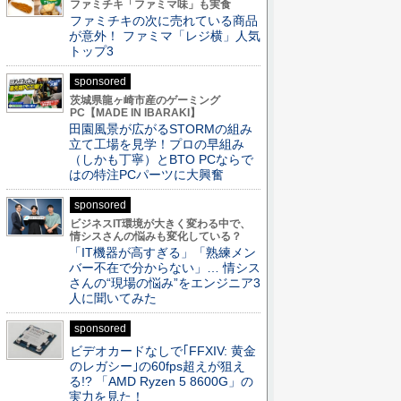
ファミチキ「ファミマ味」も実食
ファミチキの次に売れている商品
が意外！ ファミマ「レジ横」人気
トップ3
sponsored
茨城県龍ヶ崎市産のゲーミング
PC【MADE IN IBARAKI】
田園風景が広がるSTORMの組み
立て工場を見学！プロの早組み
（しかも丁寧）とBTO PCならで
はの特注PCパーツに大興奮
sponsored
ビジネスIT環境が大きく変わる中で、
情シスさんの悩みも変化している？
「IT機器が高すぎる」「熟練メン
バー不在で分からない」… 情シス
さんの“現場の悩み”をエンジニア3
人に聞いてみた
sponsored
ビデオカードなしで｢FFXIV: 黄金
のレガシー｣の60fps超えが狙え
る!? 「AMD Ryzen 5 8600G」の
実力を見た！