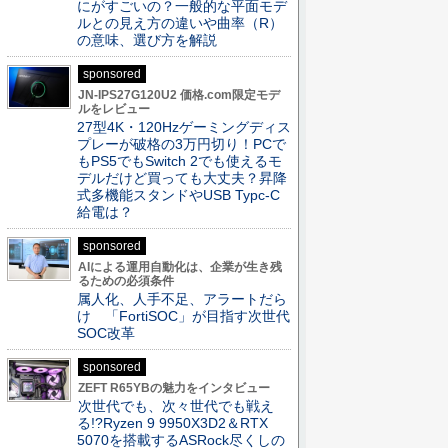
にがすごいの？一般的な平面モデ
ルとの見え方の違いや曲率（R）
の意味、選び方を解説
sponsored
JN-IPS27G120U2 価格.com限定モデ
ルをレビュー
27型4K・120Hzゲーミングディス
プレーが破格の3万円切り！PCで
もPS5でもSwitch 2でも使えるモ
デルだけど買っても大丈夫？昇降
式多機能スタンドやUSB Typc-C
給電は？
sponsored
AIによる運用自動化は、企業が生き残
るための必須条件
属人化、人手不足、アラートだら
け 「FortiSOC」が目指す次世代
SOC改革
sponsored
ZEFT R65YBの魅力をインタビュー
次世代でも、次々世代でも戦え
る!?Ryzen 9 9950X3D2＆RTX
5070を搭載するASRock尽くしの