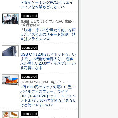
ド安定ゲーミングPCはクリエイ
ティブな作業もどんとこい
sponsored
仕組みとしてはシンプルだが、業務へ
の効果は絶大
「現場に行くのが当たり前」を変
えたアズビルのリモート調整 効
果はプライスレス
sponsored
USB-Cも120Hzもピボットも。い
ま欲しい機能が全部入り！ 色再
現が美しい23.8型ディスプレーが
新定番になる
sponsored
JN-MD-IPST101WHDをレビュー
2万1980円のタッチ対応10.1型モ
バイルディスプレー、ワイド
HD（1540×720ドット）＆アスペ
クト比77：36って聞きなじみない
けど使いやすいの？
sponsored