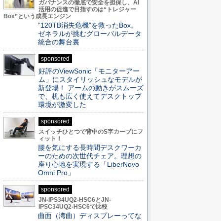
ガバナンスの徹底で安全を担保し、AI
活用の促進で目指すのは“トレジャー
Box”という成長エンジン
“120TB消失危機”を救ったBox。
ゼネラルが挑むグローバルデータ
統合の舞台裏
sponsored
好評のViewSonic「モニターアー
ム」にスタイリッシュなモデルが
新登場！ アームの動きがスムーズ
で、机も広く使えてデスクトップ
環境が激変した
sponsored
スイッチひとつで背中のS字カーブにフ
ィット！
腰を気にする長時間デスクワーカ
ーのための次世代チェア。理想の
座り心地を実現する「LiberNovo
Omni Pro」
sponsored
JN-IPS34UQ2-HSC6とJN-
IPSC34UQ2-HSC6で比較
曲面（湾曲）ディスプレーってな