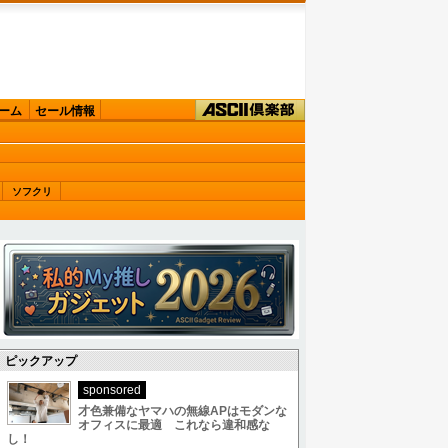
ーム
セール情報
ソフクリ
ピックアップ
sponsored
才色兼備なヤマハの無線APはモダンな
オフィスに最適 これなら違和感な
し！