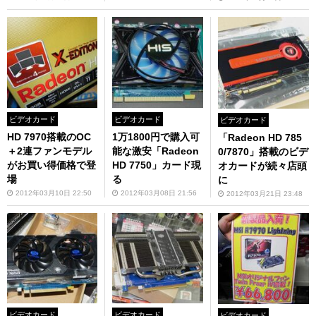
ビデオカード
ビデオカード
ビデオカード
HD 7970搭載のOC
1万1800円で購入可
「Radeon HD 785
＋2連ファンモデル
能な激安「Radeon
0/7870」搭載のビデ
がお買い得価格で登
HD 7750」カード現
オカードが続々店頭
場
る
に
2012年03月10日 22:50
2012年03月08日 21:56
2012年03月21日 23:48
ビデオカード
ビデオカード
ビデオカード