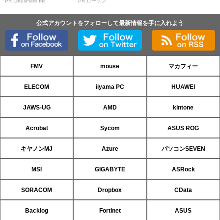
PR LotusFlare Inc
PR ローソン
公式アカウントをフォローして最新情報を手に入れよう
FMV
mouse
マカフィー
ELECOM
iiyama PC
HUAWEI
JAWS-UG
AMD
kintone
Acrobat
Sycom
ASUS ROG
キヤノンMJ
Azure
パソコンSEVEN
MSI
GIGABYTE
ASRock
SORACOM
Dropbox
CData
Backlog
Fortinet
ASUS