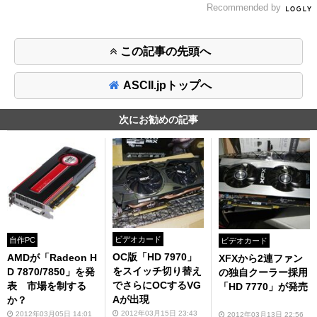
Recommended by
この記事の先頭へ
ASCII.jpトップへ
次にお勧めの記事
ビデオカード
自作PC
ビデオカード
OC版「HD 7970」
AMDが「Radeon H
XFXから2連ファン
をスイッチ切り替え
D 7870/7850」を発
の独自クーラー採用
でさらにOCするVG
表 市場を制する
「HD 7770」が発売
Aが出現
か？
2012年03月15日 23:43
2012年03月05日 14:01
2012年03月13日 22:56