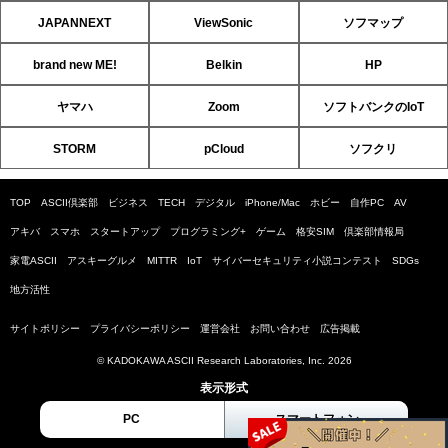
JAPANNEXT
ViewSonic
ソフマップ
brand new ME!
Belkin
HP
ヤマハ
Zoom
ソフトバンクのIoT
STORM
pCloud
ソフクリ
TOP
ASCII倶楽部
ビジネス
TECH
デジタル
iPhone/Mac
ホビー
自作PC
AV
アキバ
スマホ
スタートアップ
プログラミング+
ゲーム
格安SIM
倶楽部情報局
家電ASCII
アスキーグルメ
MITTR
IoT
サイバーセキュリティ小説コンテスト
SDGs
地方活性
サイトポリシー
プライバシーポリシー
運営会社
お問い合わせ
広告掲載
© KADOKAWA ASCII Research Laboratories, Inc. 2026
表示形式
PC
スマートフォン