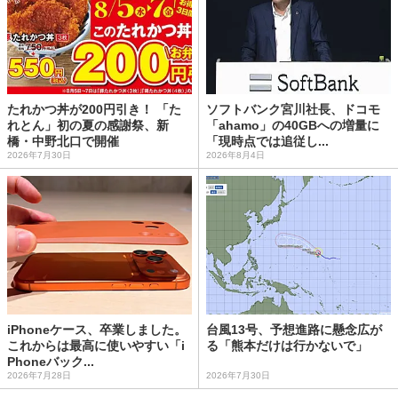
たれかつ丼が200円引き！ 「た
ソフトバンク宮川社長、ドコモ
れとん」初の夏の感謝祭、新
「ahamo」の40GBへの増量に
橋・中野北口で開催
「現時点では追従し...
2026年7月30日
2026年8月4日
iPhoneケース、卒業しました。
台風13号、予想進路に懸念広が
これからは最高に使いやすい「i
る「熊本だけは行かないで」
Phoneバック...
2026年7月28日
2026年7月30日