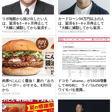
リボ地獄から抜け出したい人
カードローン50万円以上の人
は、返済を3～6ヶ月停止して
は、返済を3～6ヶ月停止して
『大幅に減額してから返済す...
『大幅に減額してから返済...
PR(渋谷法務総合事務所)
PR(渋谷法務総合事務所)
肉厚×にんにく醤油！ 夏の「おろ
ドコモ「ahamo」が10GB増量
しバーガー」がそそる。8月5日
して40GBに ライバルのUQや
から
ワイモバを意識...
2026年7月30日
2026年7月29日