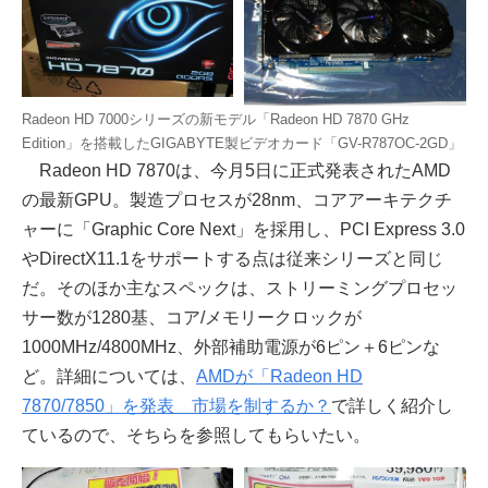
Radeon HD 7000シリーズの新モデル「Radeon HD 7870 GHz
Edition」を搭載したGIGABYTE製ビデオカード「GV-R787OC-2GD」
Radeon HD 7870は、今月5日に正式発表されたAMD
の最新GPU。製造プロセスが28nm、コアアーキテクチ
ャーに「Graphic Core Next」を採用し、PCI Express 3.0
やDirectX11.1をサポートする点は従来シリーズと同じ
だ。そのほか主なスペックは、ストリーミングプロセッ
サー数が1280基、コア/メモリークロックが
1000MHz/4800MHz、外部補助電源が6ピン＋6ピンな
ど。詳細については、
AMDが「Radeon HD
7870/7850」を発表 市場を制するか？
で詳しく紹介し
ているので、そちらを参照してもらいたい。