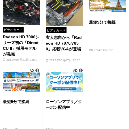
最短5分で接続
ビデオカード
ビデオカード
Radeon HD 7000シ
玄人志向から「Rad
リーズ初の「Direct
eon HD 7870/785
CU II」採用モデル
0」搭載VGAが登場
PR LotusFlare Inc
が発売
2012年04月21日 23:49
2012年06月07日 22:35
AD
AD
最短5分で接続
ローソンアプリ／ク
ーポン配信中