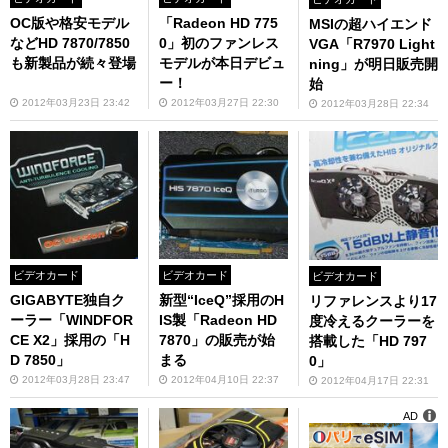
OC版や格安モデル
「Radeon HD 775
MSIの超ハイエンド
などHD 7870/7850
0」初のファンレス
VGA「R7970 Light
も新製品が続々登場
モデルが本日デビュ
ning」が明日販売開
ー！
始
2012年03月23日 23:42
2012年03月27日 22:30
2012年03月28日 22:34
ビデオカード
ビデオカード
ビデオカード
GIGABYTE独自ク
新型“IceQ”採用のH
リファレンスより17
ーラー「WINDFOR
IS製「Radeon HD
度冷えるクーラーを
CE X2」採用の「H
7870」の販売が始
搭載した「HD 797
D 7850」
まる
0」
2012年03月28日 23:47
2012年04月10日 22:37
2012年04月17日 22:31
AD