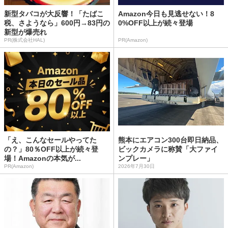
新型タバコが大反響！「たばこ
Amazon今日も見逃せない！8
税、さようなら」600円→83円の
0%OFF以上が続々登場
新型が爆売れ
PR(株式会社HAL)
PR(Amazon)
「え、こんなセールやってた
熊本にエアコン300台即日納品、
の？」80％OFF以上が続々登
ビックカメラに称賛「大ファイ
場！Amazonの本気が...
ンプレー」
PR(Amazon)
2026年7月30日