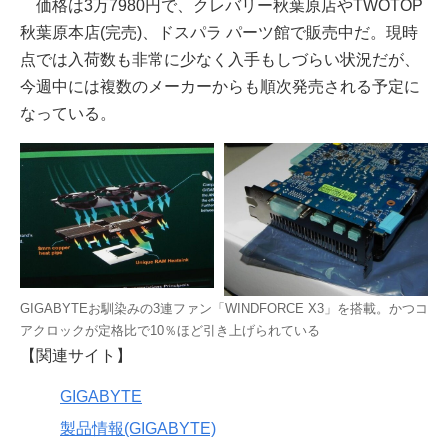
価格は3万7980円で、クレバリー秋葉原店やTWOTOP
秋葉原本店(完売)、ドスパラ パーツ館で販売中だ。現時
点では入荷数も非常に少なく入手もしづらい状況だが、
今週中には複数のメーカーからも順次発売される予定に
なっている。
GIGABYTEお馴染みの3連ファン「WINDFORCE X3」を搭載。かつコ
アクロックが定格比で10％ほど引き上げられている
【関連サイト】
GIGABYTE
製品情報(GIGABYTE)