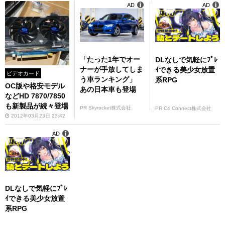
AD
AD
「たった1年でオー
DLなしで気軽にﾌﾟﾚ
ナーが手放してしま
ｲできる美少女放置
ビデオカード
う車ランキング」
系RPG
OC版や格安モデル
あの日本車も登場
などHD 7870/7850
も新製品が続々登場
PR Skyrocket株式会社
PR C4 Connect株式会社
2012年03月23日 23:42
AD
DLなしで気軽にﾌﾟﾚ
ｲできる美少女放置
系RPG