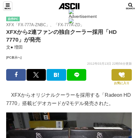
自作PC
XFX「FX-777A-ZNBC」、「FX-777A-ZD」
XFXから2連ファンの独自クーラー採用「HD
7770」が発売
文● 増田
[PC表示へ]
2012年03月13日 22時56分更新
お気に入り
XFXからオリジナルクーラーを採用する「Radeon HD
7770」搭載ビデオカードが2モデル発売された。