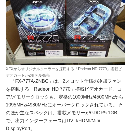
XFXからオリジナルクーラーを採用する「Radeon HD 7770」搭載ビ
デオカードが2モデル発売
「FX-777A-ZNBC」は、2スロット仕様の冷却ファン
を搭載する「Radeon HD 7770」搭載ビデオカード。コ
ア/メモリークロックも、定格の1000MHz/4500MHzから
1095MHz/4980MHzにオーバークロックされている。そ
のほか主なスペックは、搭載メモリーがGDDR5 1GB
で、出力インターフェースはDVI-I/HDMI/Mini
DisplayPort。