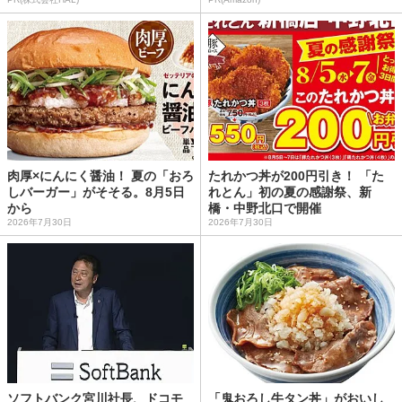
肉厚×にんにく醤油！ 夏の「おろ
たれかつ丼が200円引き！ 「た
しバーガー」がそそる。8月5日
れとん」初の夏の感謝祭、新
から
橋・中野北口で開催
2026年7月30日
2026年7月30日
ソフトバンク宮川社長、ドコモ
「鬼おろし牛タン丼」がおいし