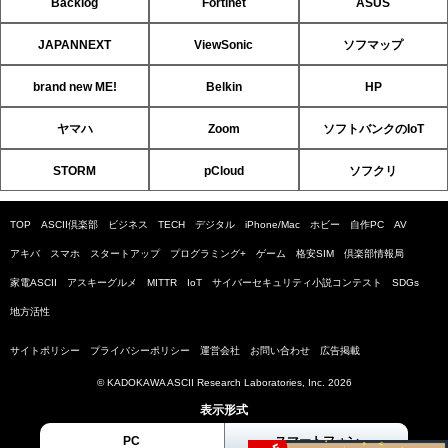
Backlog
Fortinet
ASUS
JAPANNEXT
ViewSonic
ソフマップ
brand new ME!
Belkin
HP
ヤマハ
Zoom
ソフトバンクのIoT
STORM
pCloud
ソフクリ
TOP
ASCII倶楽部
ビジネス
TECH
デジタル
iPhone/Mac
ホビー
自作PC
AV
アキバ
スマホ
スタートアップ
プログラミング+
ゲーム
格安SIM
倶楽部情報局
家電ASCII
アスキーグルメ
MITTR
IoT
サイバーセキュリティ小説コンテスト
SDGs
地方活性
サイトポリシー
プライバシーポリシー
運営会社
お問い合わせ
広告掲載
© KADOKAWA ASCII Research Laboratories, Inc. 2026
表示形式
PC
スマートフォン