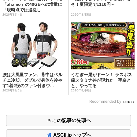
「ahamo」の40GBへの増量に
そ！夏限定で1110円～
「現時点では追従し...
2026年8月4日
2026年8月5日
腰は大風量ファン、背中はペル
うなぎ一尾がドーン！ ラスボス
チェ冷却。ダブルで身体を冷や
級スタミナ丼が現れた 宇奈と
す1着2役のファン付きウ...
と、やってる
2026年8月5日
2026年8月6日
Recommended by
この記事の先頭へ
ASCII.jpトップへ