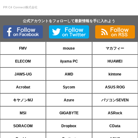
PR C4 Connect株式会社
公式アカウントをフォローして最新情報を手に入れよう
FMV
mouse
マカフィー
ELECOM
iiyama PC
HUAWEI
JAWS-UG
AMD
kintone
Acrobat
Sycom
ASUS ROG
キヤノンMJ
Azure
パソコンSEVEN
MSI
GIGABYTE
ASRock
SORACOM
Dropbox
CData