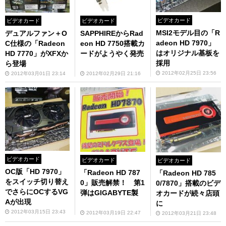
ビデオカード
ビデオカード
ビデオカード
MSI2モデル目の「R
デュアルファン＋O
SAPPHIREからRad
adeon HD 7970」
C仕様の「Radeon
eon HD 7750搭載カ
はオリジナル基板を
HD 7770」がXFXか
ードがようやく発売
採用
ら登場
2012年02月25日 23:56
2012年03月01日 23:14
2012年02月29日 21:16
ビデオカード
ビデオカード
ビデオカード
OC版「HD 7970」
「Radeon HD 787
「Radeon HD 785
をスイッチ切り替え
0」販売解禁！ 第1
0/7870」搭載のビデ
でさらにOCするVG
弾はGIGABYTE製
オカードが続々店頭
Aが出現
に
2012年03月15日 23:43
2012年03月19日 22:47
2012年03月21日 23:48