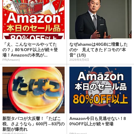
「え、こんなセールやってた
なぜahamoは40GBに増量した
の？」80％OFF以上が続々登
のか 見えてきたドコモの“本
場！Amazonの本気が...
音” (1/5)
PR(Amazon)
2026年8月6日
新型タバコが大反響！「たばこ
Amazon今日も見逃せない！8
税、さようなら」600円→83円の
0%OFF以上が続々登場
新型が爆売れ
PR(株式会社HAL)
PR(Amazon)