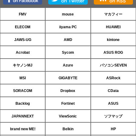
FMV
mouse
マカフィー
ELECOM
iiyama PC
HUAWEI
JAWS-UG
AMD
kintone
Acrobat
Sycom
ASUS ROG
キヤノンMJ
Azure
パソコンSEVEN
MSI
GIGABYTE
ASRock
SORACOM
Dropbox
CData
Backlog
Fortinet
ASUS
JAPANNEXT
ViewSonic
ソフマップ
brand new ME!
Belkin
HP