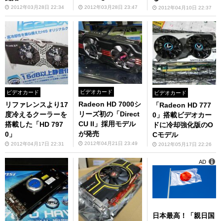
2012年03月28日 22:34
2012年03月28日 23:47
2012年04月10日 22:37
ビデオカード
ビデオカード
ビデオカード
Radeon HD 7000シ
リファレンスより17
「Radeon HD 777
リーズ初の「Direct
度冷えるクーラーを
0」搭載ビデオカー
CU II」採用モデル
搭載した「HD 797
ドに冷却強化版のO
が発売
0」
Cモデル
2012年04月21日 23:49
2012年04月17日 22:31
2012年05月17日 22:26
AD
日本最高！「親日国