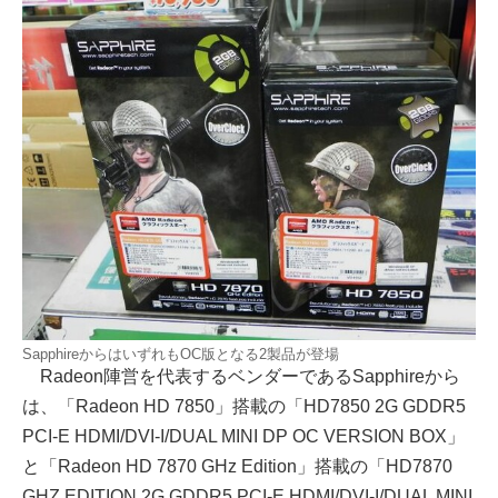
SapphireからはいずれもOC版となる2製品が登場
Radeon陣営を代表するベンダーであるSapphireから
は、「Radeon HD 7850」搭載の「HD7850 2G GDDR5
PCI-E HDMI/DVI-I/DUAL MINI DP OC VERSION BOX」
と「Radeon HD 7870 GHz Edition」搭載の「HD7870
GHZ EDITION 2G GDDR5 PCI-E HDMI/DVI-I/DUAL MINI