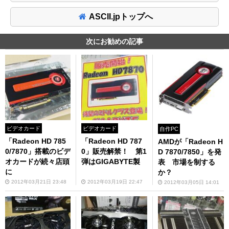
ASCII.jpトップへ
次にお勧めの記事
ビデオカード
ビデオカード
自作PC
「Radeon HD 785
「Radeon HD 787
AMDが「Radeon H
0/7870」搭載のビデ
0」販売解禁！ 第1
D 7870/7850」を発
オカードが続々店頭
弾はGIGABYTE製
表 市場を制する
に
か？
2012年03月21日 23:48
2012年03月19日 22:47
2012年03月05日 14:01