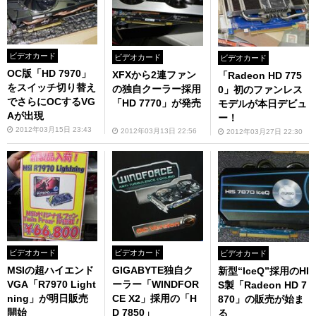
ビデオカード
ビデオカード
ビデオカード
OC版「HD 7970」
XFXから2連ファン
「Radeon HD 775
をスイッチ切り替え
の独自クーラー採用
0」初のファンレス
でさらにOCするVG
「HD 7770」が発売
モデルが本日デビュ
Aが出現
ー！
2012年03月15日 23:43
2012年03月13日 22:56
2012年03月27日 22:30
ビデオカード
ビデオカード
ビデオカード
MSIの超ハイエンド
GIGABYTE独自ク
新型“IceQ”採用のHI
VGA「R7970 Light
ーラー「WINDFOR
S製「Radeon HD 7
ning」が明日販売
CE X2」採用の「H
870」の販売が始ま
開始
D 7850」
る