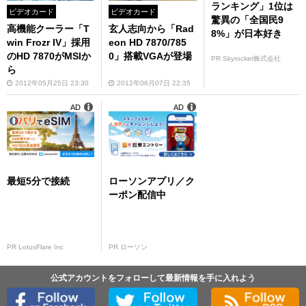
ランキング」1位は
ビデオカード
ビデオカード
驚異の「全国民9
高機能クーラー「T
玄人志向から「Rad
8%」が日本好き
win Frozr IV」採用
eon HD 7870/785
のHD 7870がMSIか
0」搭載VGAが登場
PR Skyrocket株式会社
ら
2012年05月25日 23:30
2012年06月07日 22:35
AD
AD
最短5分で接続
ローソンアプリ／ク
ーポン配信中
PR LotusFlare Inc
PR ローソン
公式アカウントをフォローして最新情報を手に入れよう