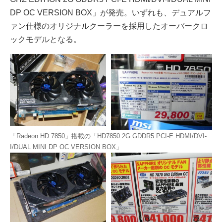
DP OC VERSION BOX」が発売。いずれも、デュアルフ
ァン仕様のオリジナルクーラーを採用したオーバークロ
ックモデルとなる。
「Radeon HD 7850」搭載の「HD7850 2G GDDR5 PCI-E HDMI/DVI-
I/DUAL MINI DP OC VERSION BOX」