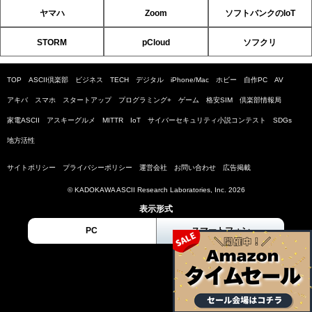
ヤマハ
Zoom
ソフトバンクのIoT
STORM
pCloud
ソフクリ
TOP
ASCII倶楽部
ビジネス
TECH
デジタル
iPhone/Mac
ホビー
自作PC
AV
アキバ
スマホ
スタートアップ
プログラミング+
ゲーム
格安SIM
倶楽部情報局
家電ASCII
アスキーグルメ
MITTR
IoT
サイバーセキュリティ小説コンテスト
SDGs
地方活性
サイトポリシー
プライバシーポリシー
運営会社
お問い合わせ
広告掲載
© KADOKAWA ASCII Research Laboratories, Inc. 2026
表示形式
PC
スマートフォン